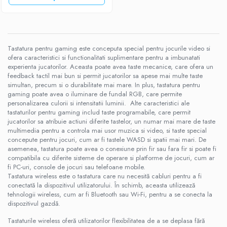
Diverse accesorii auto
Carcase protectie NOCO BOOST
Invertoare Auto
Incarcator masina electrica
Tastatura pentru gaming este conceputa special pentru jocurile video si
Aparate de spalat cu presiune
ofera caracteristici si functionalitati suplimentare pentru a imbunatati
experienta jucatorilor. Aceasta poate avea taste mecanice, care ofera un
Compresoare
feedback tactil mai bun si permit jucatorilor sa apese mai multe taste
simultan, precum si o durabilitate mai mare. In plus, tastatura pentru
gaming poate avea o iluminare de fundal RGB, care permite
personalizarea culorii si intensitatii luminii. Alte caracteristici ale
tastaturilor pentru gaming includ taste programabile, care permit
jucatorilor sa atribuie actiuni diferite tastelor, un numar mai mare de taste
multimedia pentru a controla mai usor muzica si video, si taste special
concepute pentru jocuri, cum ar fi tastele WASD si spatii mai mari. De
asemenea, tastatura poate avea o conexiune prin fir sau fara fir si poate fi
compatibila cu diferite sisteme de operare si platforme de jocuri, cum ar
fi PC-uri, console de jocuri sau telefoane mobile.
Tastatura wireless este o tastatura care nu necesită cabluri pentru a fi
conectată la dispozitivul utilizatorului. În schimb, aceasta utilizează
tehnologii wireless, cum ar fi Bluetooth sau Wi-Fi, pentru a se conecta la
dispozitivul gazdă.
Tastaturile wireless oferă utilizatorilor flexibilitatea de a se deplasa fără