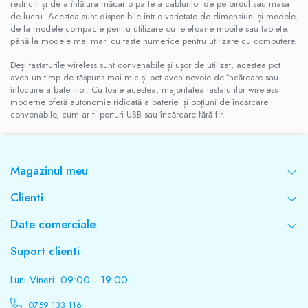
restricții și de a înlătura măcar o parte a cablurilor de pe biroul sau masa
de lucru. Acestea sunt disponibile într-o varietate de dimensiuni și modele,
de la modele compacte pentru utilizare cu telefoane mobile sau tablete,
până la modele mai mari cu taste numerice pentru utilizare cu computere.
Deși tastaturile wireless sunt convenabile și ușor de utilizat, acestea pot
avea un timp de răspuns mai mic și pot avea nevoie de încărcare sau
înlocuire a bateriilor. Cu toate acestea, majoritatea tastaturilor wireless
moderne oferă autonomie ridicată a bateriei și opțiuni de încărcare
convenabile, cum ar fi porturi USB sau încărcare fără fir.
Magazinul meu
Clienti
Date comerciale
Suport clienti
Luni-Vineri: 09:00 - 19:00
0759 133 116