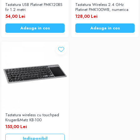
Tastatura USB Platinet PMK120BS
Tastatura Wireless 2.4 GHz
Baterii Zinc-Aer
Becuri LED
fir 1.2 metri
Platinet PMK100WB, numerica
54,00 Lei
128,00 Lei
Aplice LED
Lanterne
Adauga in cos
Adauga in cos
Lampi
Kit-uri vlogging
Electrice
Convertoare tensiune
Prelungitoare
Stabilizatoare tensiune
Ventilatoare
Diverse gadgeturi
Cablu coaxial
Periferice PC
Tastatura wireless cu touchpad
Accesorii auto
Kruger&Matz KB-100
Redresoare
155,00 Lei
Roboti pornire
Indisponibil