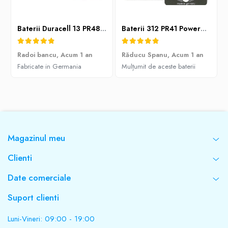
Baterii Duracell 13 PR48 DA13 Zinc-Aer 1,45V Pentru Aparate Auditive Set 60 Baterii
Baterii 312 PR41 PowerOne Evolution Zinc-Aer 1.45V Pentru Aparate Auditive Cutie 60 Baterii
Radoi bancu,
Acum 1 an
Răducu Spanu,
Acum 1 an
Fabricate in Germania
Mulțumit de aceste baterii
Magazinul meu
Clienti
Date comerciale
Suport clienti
Luni-Vineri: 09:00 - 19:00