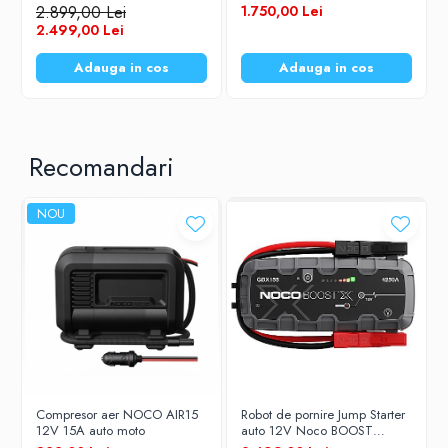
robot de pornire TIR
2.899,00 Lei
1.750,00 Lei
2.499,00 Lei
Adauga in cos
Adauga in cos
Recomandari
NOU
Compresor aer NOCO AIR15
Robot de pornire Jump Starter
12V 15A auto moto
auto 12V Noco BOOST
GBX155 Lithium 4250A