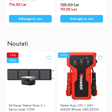
Diverse accesorii auto
714,00 Lei
128,00 Lei
Carcase protectie NOCO BOOST
117,00 Lei
Invertoare Auto
Adauga in cos
Adauga in cos
Incarcator masina electrica
Aparate de spalat cu presiune
Compresoare
Noutati
-14%
NOU
NOU
Kit Power Station River 2 +
Starter Auto 12V / 24V
Panou Solar 110W
4000A BPower GBC2510-PRO