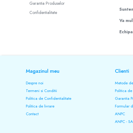
Incarcatoare 12V / 6V AGM / VRLA
Garantia Produselor
Suntem
Surse de iluminat
Confidentialitate
Becuri LED
Va mult
Aplice LED
Echip
Lanterne
Lampi
Kit-uri vlogging
Electrice
Convertoare tensiune
Magazinul meu
Clienti
Prelungitoare
Stabilizatoare tensiune
Despre noi
Metode de
Ventilatoare
Termeni si Conditii
Politica de
Diverse gadgeturi
Politica de Confidentialitate
Garantia P
Cablu coaxial
Politica de livrare
Formular d
Periferice PC
Contact
ANPC
Accesorii auto
ANPC - SA
Redresoare