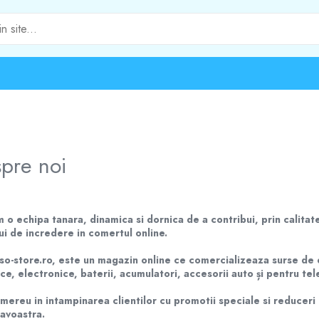
pre noi
 o echipa tanara, dinamica si dornica de a contribui, prin calitate
lui de incredere in comertul online.
o-store.ro, este un magazin online ce comercializeaza surse de e
ice, electronice, baterii, acumulatori, accesorii auto și pentru tel
mereu in intampinarea clientilor cu promotii speciale si reducer
avoastra.