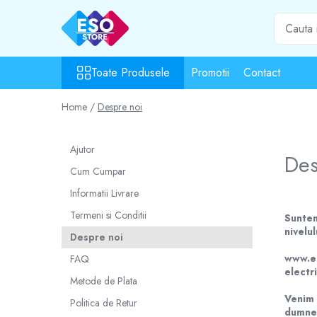
Toate Produsele
Toate Produsele
Promotii
Contact
Toate Categoriile
Surse de energie
Home /
Despre noi
Baterii
Acumulatori
Ajutor
UPS-uri
Des
Cum Cumpar
Powerbank-uri
Panouri solare
Informatii Livrare
Generatoare
Termeni si Conditii
Suntem
Surse de incarcare
nivelu
Despre noi
Incarcatoare
www.es
FAQ
Alimentatoare USB
electr
Metode de Plata
Incarcatoare auto
Venim 
Politica de Retur
Cabluri USB
dumne