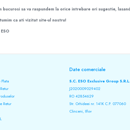
 bucurosi sa va raspundem la orice intrebare ori sugestie, lasan
umim ca ati vizitat site-ul nostru!
a ESO
Date comerciale
 Plata
S.C. ESO Exclusive Group S.R.L
 Retur
J2020009029402
roduselor
RO 42854629
e Retur
Str. Orhideei nr. 141K C.P. 077060
Clinceni, Ilfov
L