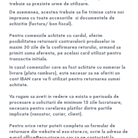
trebuie sa prezinte urme de utilizare.
De asemenea, acestea trebuie sa fie trimise catre noi
impreuna cu toate accesoriile si documentele de
achizitie (factura/ bon fiscal).
Pentru comenzile achitate cu cardul, oferim
posibilitatea returnarii contravalorii produselor in
maxim 30 zile de la confirmarea returului, urmand sa
primiti suma aferenta, pe acelasi card utilizat pentru
tranzactia initiala.
In cazul comenzilor care au fost achitate cu numerar la
livrare (plata ramburs), este necesar sa ne oferiti un
cont IBAN care va fi utilizat pentru returnarea sumei
achitate.
Va rugam sa aveti in vedere ca exista o perioada de
procesare a solicitarii de minimum 15 zile lucratoare,
necesara pentru corelarea platilor dintre partile
implicate (vanzator, curier, client).
Pentru orice retur puteti completa un formular de
returnare din website-ul eso-store.ro, scrie la adresa de
e-mail
office@eso-store.ro
sau sa ne contactati la