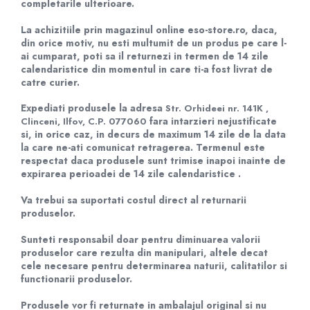
completarile ulterioare.
Diverse accesorii auto
Carcase protectie NOCO BOOST
La achizitiile prin magazinul online eso-store.ro, daca,
Invertoare Auto
din orice motiv, nu esti multumit de un produs pe care l-
ai cumparat, poti sa il returnezi in termen de 14 zile
Incarcator masina electrica
calendaristice din momentul in care ti-a fost livrat de
Aparate de spalat cu presiune
catre curier.
Compresoare
Expediati produsele la adresa
Str. Orhideei nr. 141K ,
fara intarzieri nejustificate
Clinceni, Ilfov, C.P. 077060
si, in orice caz, in decurs de maximum 14 zile de la data
la care ne-ati comunicat retragerea. Termenul este
respectat daca produsele sunt trimise inapoi inainte de
expirarea perioadei de 14 zile calendaristice .
Va trebui sa suportati costul direct al returnarii
produselor.
Sunteti responsabil doar pentru diminuarea valorii
produselor care rezulta din manipulari, altele decat
cele necesare pentru determinarea naturii, calitatilor si
functionarii produselor.
Produsele vor fi returnate in ambalajul original si nu