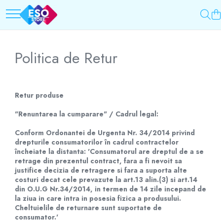
Toate Categoriile
Top Categorii
Surse de energie
Incarcatoare auto
Politica de Retur
Baterii
Roboti pornire
Acumulatori
Redresoare
UPS-uri
Baterii Alcaline Tip AG
Retur produse
Powerbank-uri
Acumulatori
"Renuntarea la cumparare" / Cadrul legal:
Panouri solare
Incarcatoare
Generatoare
Conform Ordonantei de Urgenta Nr. 34/2014 privind
Becuri LED
Surse de incarcare
drepturile consumatorilor în cadrul contractelor
încheiate la distanta: 'Consumatorul are dreptul de a se
Prelungitoare
Incarcatoare
retrage din prezentul contract, fara a fi nevoit sa
Alimentatoare USB
justifice decizia de retragere si fara a suporta alte
UPS-uri
costuri decat cele prevazute la art.13 alin.(3) si art.14
Incarcatoare auto
Stabilizatoare tensiune
din O.U.G Nr.34/2014, in termen de 14 zile incepand de
Cabluri USB
la ziua in care intra in posesia fizica a produsului.
Incarcatoare auto
Incarcatoare 12V / 6V AGM / VRLA
Cheltuielile de returnare sunt suportate de
Cabluri USB
consumator.'
Surse de iluminat