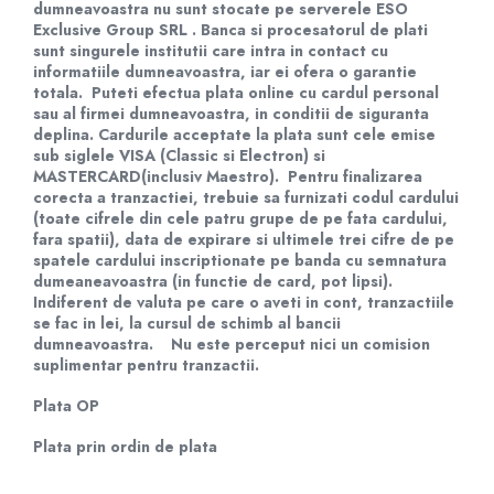
dumneavoastra nu sunt stocate pe serverele ESO
Baterii Zinc-Aer
Exclusive Group SRL . Banca si procesatorul de plati
Becuri LED
sunt singurele institutii care intra in contact cu
Aplice LED
informatiile dumneavoastra, iar ei ofera o garantie
Lanterne
totala. Puteti efectua plata online cu cardul personal
sau al firmei dumneavoastra, in conditii de siguranta
Lampi
deplina. Cardurile acceptate la plata sunt cele emise
Kit-uri vlogging
sub siglele VISA (Classic si Electron) si
Electrice
MASTERCARD(inclusiv Maestro). Pentru finalizarea
corecta a tranzactiei, trebuie sa furnizati codul cardului
Convertoare tensiune
(toate cifrele din cele patru grupe de pe fata cardului,
Prelungitoare
fara spatii), data de expirare si ultimele trei cifre de pe
spatele cardului inscriptionate pe banda cu semnatura
Stabilizatoare tensiune
dumeaneavoastra (in functie de card, pot lipsi).
Ventilatoare
Indiferent de valuta pe care o aveti in cont, tranzactiile
se fac in lei, la cursul de schimb al bancii
Diverse gadgeturi
dumneavoastra. Nu este perceput nici un comision
Cablu coaxial
suplimentar pentru tranzactii.
Periferice PC
Plata OP
Accesorii auto
Redresoare
Plata prin ordin de plata
Roboti pornire