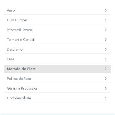
Diverse accesorii auto
Carcase protectie NOCO BOOST
Ajutor
Invertoare Auto
Cum Cumpar
Incarcator masina electrica
Aparate de spalat cu presiune
Informatii Livrare
Compresoare
Termeni si Conditii
Despre noi
FAQ
Metode de Plata
Politica de Retur
Garantia Produselor
Confidentialitate