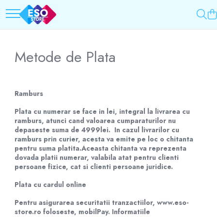
Toate Categoriile
Top Categorii
Surse de energie
Incarcatoare auto
Metode de Plata
Baterii
Roboti pornire
Acumulatori
Redresoare
UPS-uri
Baterii Alcaline Tip AG
Ramburs
Powerbank-uri
Acumulatori
Plata cu numerar se face in lei, integral la livrarea cu
Panouri solare
ramburs, atunci cand valoarea cumparaturilor nu
Incarcatoare
Generatoare
depaseste suma de 4999lei. In cazul livrarilor cu
Becuri LED
Surse de incarcare
ramburs prin curier, acesta va emite pe loc o chitanta
pentru suma platita.Aceasta chitanta va reprezenta
Prelungitoare
Incarcatoare
dovada platii numerar, valabila atat pentru clienti
Alimentatoare USB
persoane fizice, cat si clienti persoane juridice.
UPS-uri
Incarcatoare auto
Stabilizatoare tensiune
Plata cu cardul online
Cabluri USB
Incarcatoare auto
Pentru asigurarea securitatii tranzactiilor, www.eso-
Incarcatoare 12V / 6V AGM / VRLA
store.ro foloseste, mobilPay. Informatiile
Cabluri USB
Surse de iluminat