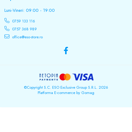
Baterii Zinc-Aer
Becuri LED
Luni-Vineri: 09:00 - 19:00
Aplice LED
0759 133 116
Lanterne
0757 368 989
Lampi
office@eso-store.ro
Kit-uri vlogging
Electrice
Convertoare tensiune
Prelungitoare
Stabilizatoare tensiune
Ventilatoare
Diverse gadgeturi
©Copyright S.C. ESO Exclusive Group S.R.L. 2026
Platforma E-commerce by Gomag
Cablu coaxial
Periferice PC
Accesorii auto
Redresoare
Roboti pornire