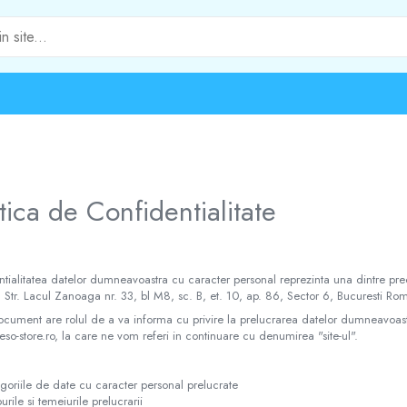
itica de Confidentialitate
tialitatea datelor dumneavoastra cu caracter personal reprezinta una dintre pre
n Str. Lacul Zanoaga nr. 33, bl M8, sc. B, et. 10, ap. 86, Sector 6, Bucuresti Rom
cument are rolul de a va informa cu privire la prelucrarea datelor dumneavoastra 
 eso-store.ro, la care ne vom referi in continuare cu denumirea "site-ul".
goriile de date cu caracter personal prelucrate
urile si temeiurile prelucrarii