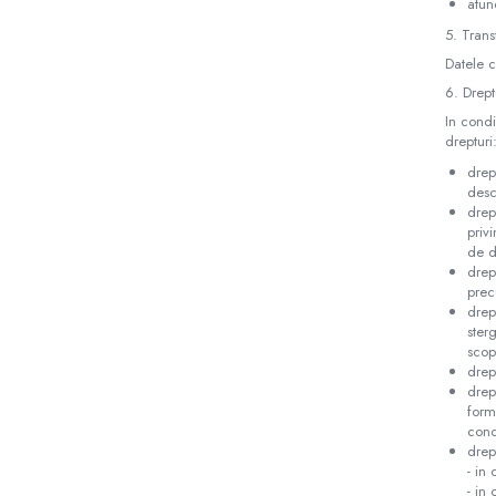
atun
5. Trans
Datele c
6. Drept
In condi
drepturi
drep
desc
drep
priv
de de
drep
prec
drept
ster
scopu
drept
drep
form
cond
drep
- in
- in