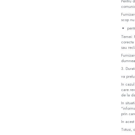
Pentru d
comunic
Furnizar
scop nu
pent
Temei: P
corecta 
sau recl
Furnizar
dumneav
3. Dura
va prelu
In cazul
care rev
de la da
In situa
"inform
prin car
In acest
Totusi,