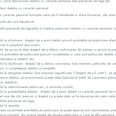
ci cand dezvaluirea datelor cu caracter personal este prevazuta de lege etc.
ferul datelor cu caracter personal
u caracter personal furnizate catre pot fi transferate in afara Romaniei, dar doa
urile de care beneficiati
tiile prevazute de legislatia in materia prelucrarii datelor cu caracter personal, 
:
tul la informare - dreptul de a primi detalii privind activitatile de prelucrare e
rise in prezentul document;
tul de acces la date dreptul de a obtine confirmarea din partea cu privire la pre
ind activitatile de prelucrare precum modalitatea in care sunt prelucrate datele, s
stinatari ai datelor, etc;
tul la rectificare - dreptul de a obtine corectarea, fara intarzieri justificate, de c
um si completarea datelor incomplete;
ul la stergerea datelor, fara intarzieri nejustificate, ("dreptul de a fi uitat") - se 
gere a datelor, sa anonimizeze aceste date (lipsindu-le astfel de caracterul person
ri statistice;
ul la restrictionarea prelucrarii, in anumite conditii;
tul la portabilitatea datelor - dreptul de a primi datele cu caracter personal intr-o 
at usor de citit, precum si dreptul ca aceste date sa fie transmise de catre catre 
itiile prevazute de lege;
tul la opozitie
 ceea ce priveste activitatile de prelucrare se poate exercita prin transmiterea une
 orice moment, din motive legate de situatia particulara in care se afla persoana 