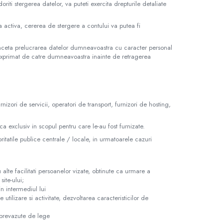
riti stergerea datelor, va puteti exercita drepturile detaliate
a activa, cererea de stergere a contului va putea fi
inceta prelucrarea datelor dumneavoastra cu caracter personal
 exprimat de catre dumneavoastra inainte de retragerea
rnizori de servicii, operatori de transport, furnizori de hosting,
ca exclusiv in scopul pentru care le-au fost furnizate.
atile publice centrale / locale, in urmatoarele cazuri
 alte facilitati persoanelor vizate, obtinute ca urmare a
ite-ului;
in intermediul lui
utilizare si activitate, dezvoltarea caracteristicilor de
 prevazute de lege