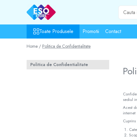
Toate Produsele
Toate Produsele
Promotii
Contact
Toate Categoriile
Surse de energie
Home /
Politica de Confidentialitate
Baterii
Acumulatori
Politica de Confidentialitate
UPS-uri
Pol
Powerbank-uri
Panouri solare
Generatoare
Confiden
Surse de incarcare
sediul i
Incarcatoare
Acest do
internet
Alimentatoare USB
Cuprins
Incarcatoare auto
Cate
Cabluri USB
Scop