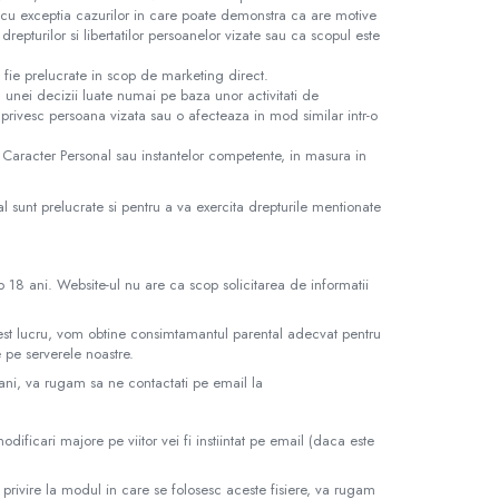
, cu exceptia cazurilor in care poate demonstra ca are motive
drepturilor si libertatilor persoanelor vizate sau ca scopul este
a fie prelucrate in scop de marketing direct.
 unei decizii luate numai pe baza unor activitati de
 privesc persoana vizata sau o afecteaza in mod similar intr-o
 Caracter Personal sau instantelor competente, in masura in
l sunt prelucrate si pentru a va exercita drepturile mentionate
 18 ani. Website-ul nu are ca scop solicitarea de informatii
 acest lucru, vom obtine consimtamantul parental adecvat pentru
e pe serverele noastre.
ani, va rugam sa ne contactati pe email la
ificari majore pe viitor vei fi instiintat pe email (daca este
 privire la modul in care se folosesc aceste fisiere, va rugam