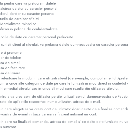
ta pentru care va prelucram datele
aluirea datelor cu caracter personal
sferul datelor cu caracter personal
turile de care beneficiati
identialitatea minorilor
ficari in politica de confidentialitate
oriile de date cu caracter personal prelucrate
sunteti client al site-ului, va prelucra datele dumneavoastra cu caracter persona
e si prenume
r de telefon
sa de e-mail
sa de facturare
sa de livrare
 referitoare la modul in care utilizati site-ul (de exemplu, comportamentul /pre
um si orice alte categorii de date pe care le furnizati in mod direct in contextul c
intermediul site-ului sau in orice alt mod care rezulta din utilizarea site-ului.
tru a va crea cont de utilizator pe site, utilizati contul dumneavoastra de Fac
fisate de aplicatiile respective: nume utilizator, adresa de e-mail.
 in care alegeti sa va creati cont de utilizator doar inainte de a finaliza comanda
oastra de e-mail in baza careia va fi creat automat un cont.
 in care nu finalizati comanda, adresa de e-mail si celelalte date furnizate nu v
ers automat.