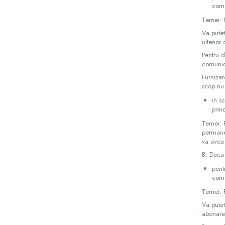
come
Prelungitoare
Temei: 
UPS-uri
Va putet
Stabilizatoare tensiune
ulterior
Pentru d
Incarcatoare auto
comunica
Cabluri USB
Furnizar
scop nu
Baterii Zinc-Aer
in s
Toate Produsele
prin
Temei: P
permanen
va avea
B. Daca 
pent
come
Temei: 
Va putet
abonarea