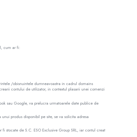
l, cum ar fi:
ferintele /obisnuintele dumneavoastra in cadrul domains
rearii contului de utilizator, in contextul plasarii unei comenzi
ebook sau Google, va prelucra urmatoarele date publice de
 unui produs disponibil pe site, se va solicita adresa
or fi stocate de S.C. ESO Exclusive Group SRL, iar contul creat