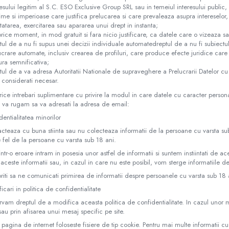
resului legitim al S.C. ESO Exclusive Group SRL sau in temeiul interesului public
time si imperioase care justifica prelucarea si care prevaleaza asupra intereselor, 
tatarea, exercitarea sau apararea unui drept in instanta;
 orice moment, in mod gratuit si fara nicio justificare, ca datele care o vizeaza s
tul de a nu fi supus unei decizii individuale automatedreptul de a nu fi subiectul
ucrare automate, inclusiv crearea de profiluri, care produce efecte juridice care
ra semnificativa;
tul de a va adresa Autoritatii Nationale de supraveghere a Prelucrarii Datelor cu
 considerati necesar.
rice intrebari suplimentare cu privire la modul in care datele cu caracter persona
 va rugam sa va adresati la adresa de email:
dentialitatea minorilor
cteaza cu buna stiinta sau nu colecteaza informatii de la persoane cu varsta sub
 fel de la persoane cu varsta sub 18 ani.
ntr-o eroare intram in posesia unor astfel de informatii si suntem instiintati de
a aceste informatii sau, in cazul in care nu este posibil, vom sterge informatiile d
iti sa ne comunicati primirea de informatii despre persoanele cu varsta sub 18 
icari in politica de confidentialitate
vam dreptul de a modifica aceasta politica de confidentialitate. In cazul unor mod
 sau prin afisarea unui mesaj specific pe site.
pagina de internet foloseste fisiere de tip cookie. Pentru mai multe informatii cu