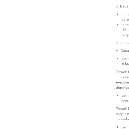
Roboti pornire
B. Daca 
Diverse accesorii auto
In m
care
Carcase protectie NOCO BOOST
In m
Invertoare Auto
URL-
Incarcator masina electrica
pagi
Aparate de spalat cu presiune
2. Scopu
Compresoare
A. Daca 
Top Branduri
pent
si f
Top Categorii
Temei: P
Incarcatoare auto
in cupri
Roboti pornire
executar
dumneav
Redresoare
pentr
Baterii Alcaline Tip AG
prec
Acumulatori
Temei: P
scop est
Incarcatoare
imposibi
Becuri LED
pent