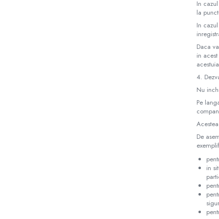
In cazul
la punct
In cazul
inregist
Daca va
in acest
acestuia
4. Dezva
Nu inchi
Pe langa
compani
Acestea 
De aseme
exempli
pent
in s
part
pent
pent
sigur
pent