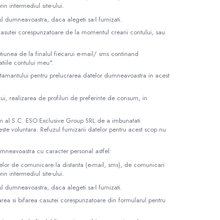
in intermediul site-ului.
 dumneavoastra, daca alegeti sa-l furnizati.
casutei corespunzatoare de la momentul crearii contului, sau
tiunea de la finalul fiecarui e-mail/ sms continand
tiile contului meu".
mtamantului pentru prelucrarea datelor dumneavoastra in acest
lui, realizarea de profiluri de preferinte de consum, in
im al S.C. ESO Exclusive Group SRL de a imbunatati
ste voluntara. Refuzul furnizarii datelor pentru acest scop nu
umneavoastra cu caracter personal astfel:
acelor de comunicare la distanta (e-mail, sms), de comunicari
in intermediul site-ului.
 dumneavoastra, daca alegeti sa-l furnizati.
rea si bifarea casutei corespunzatoare din formularul pentru