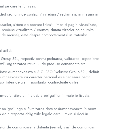
al pe care le furnizati:
cadrul sectiunii de contact / intrebari / reclamatii, in masura in
tarilor, sistem de operare folosit, limba si pagini vizualizate,
sau produse vizualizate / cautate, durata vizitelor pe anumite
ile de mouse), date despre comportamentul utilizatorilor.
 astfel:
e Group SRL, respectiv pentru preluarea, validarea, expedierea
nzii, organizarea returului de produse comandate etc.
 intre dumneavoastra si S.C. ESO Exclusive Group SRL, definit
or dumneavoastra cu caracter personal este necesara pentru
ilitatea derularii raporturilor contractuale dintre
rmediul site-ului, inclusiv a obligatiilor in materie fiscala,
obligatii legale. Furnizarea datelor dumneavoastra in acest
de a respecta obligatiile legale care ii revin si deci in
acelor de comunicare la distanta (e-mail, sms) de comunicari