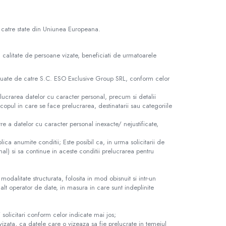
r catre state din Uniunea Europeana.
in calitate de persoane vizate, beneficiati de urmatoarele
fectuate de catre S.C. ESO Exclusive Group SRL, conform celor
lucrarea datelor cu caracter personal, precum si detalii
copul in care se face prelucrarea, destinatarii sau categoriile
atre a datelor cu caracter personal inexacte/ nejustificate,
aplica anumite conditii; Este posibil ca, in urma solicitarii de
al) si sa continue in aceste conditii prelucrarea pentru
modalitate structurata, folosita in mod obisnuit si intr-un
alt operator de date, in masura in care sunt indeplinite
i solicitari conform celor indicate mai jos;
vizata, ca datele care o vizeaza sa fie prelucrate in temeiul