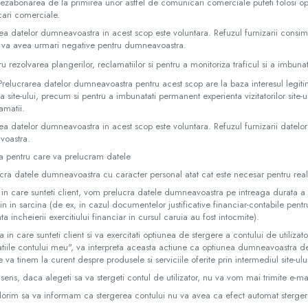
ezabonarea de la primirea unor astfel de comunicari comerciale puteti folosi op
ari comerciale.
ea datelor dumneavoastra in acest scop este voluntara. Refuzul furnizarii consi
 va avea urmari negative pentru dumneavoastra.
ru rezolvarea plangerilor, reclamatiilor si pentru a monitoriza traficul si a imbuna
relucrarea datelor dumneavoastra pentru acest scop are la baza interesul legit
a site-ului, precum si pentru a imbunatati permanent experienta vizitatorilor site-ulu
amatii.
ea datelor dumneavoastra in acest scop este voluntara. Refuzul furnizarii datel
oastra.
ta pentru care va prelucram datele
cra datele dumneavoastra cu caracter personal atat cat este necesar pentru real
 in care sunteti client, vom prelucra datele dumneavoastra pe intreaga durata a ra
in in sarcina (de ex, in cazul documentelor justificative financiar-contabile pen
ta incheierii exercitiului financiar in cursul caruia au fost intocmite).
tia in care sunteti client si va exercitati optiunea de stergere a contului de utiliz
atiile contului meu", va interpreta aceasta actiune ca optiunea dumneavoastra
e va tinem la curent despre produsele si serviciile oferite prin intermediul site-ulu
 sens, daca alegeti sa va stergeti contul de utilizator, nu va vom mai trimite e-ma
 dorim sa va informam ca stergerea contului nu va avea ca efect automat sterge