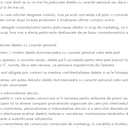
 in care doriti sa nu va mai fie prelucrate datele cu caracter personal sau daca do
ul 6 de mai jos.
 in care solicitati stergerea contului, insa pe acel cont exista cel putin o comand
rata numai dupa livrarea produselor si finalizarea ultimei comenzi active.
 retrageti consimtamantul pentru prelucrarea datelor in scop de marketing, va 
 scop, fara insa a afecta prelucrarile desfasurate de pe baza consimtamantului
.
luirea datelor cu caracter personal
riem / vindem datele dumneavoastra cu caracter personal catre terte parti.
 operator, in anumite situatii, datele pot fi accesibile pentru terte parti precum fu
i IT, numite, daca este necesar, ca persoane imputernicite de Operator.
sunt obligate prin contract sa mentina confidentialitatea datelor si sa le foloseas
nea, am putea dezvalui datele dumneavoastra cu caracter personal catre autorit
ficativ enumerate:
ru administrarea site-ului
ituatiile in care aceasta comunicare ar fi necesara pentru atribuirea de premii sau
iciparii lor la diverse campanii promotionale organizate de catre prin intermediul s
ru mentinerea, personalizarea si imbunatatirea site-ului si a serviciilor derulate pr
ru efectuarea analizei datelor, testarea si cercetarea, monitorizarea tendintelor de 
anta si autentificarea utilizatorilor
ru transmiterea de comunicari comerciale de marketing, in conditiile si limitele