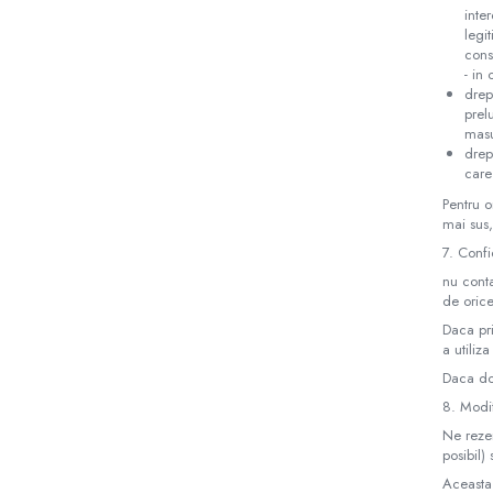
inte
legi
cons
- in
drep
prel
masu
drep
care
Pentru o
mai sus,
7. Confi
nu conta
de orice
Daca pri
a utiliz
Daca dor
8. Modif
Ne rezer
posibil)
Aceasta 