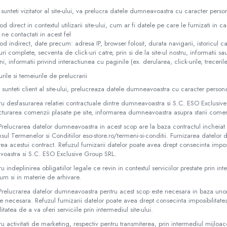
sunteti vizitator al site-ului, va prelucra datele dumneavoastra cu caracter person
od direct in contextul utilizarii site-ului, cum ar fi datele pe care le furnizati in 
 ne contactati in acest fel
od indirect, date precum: adresa IP, browser folosit, durata navigarii, istoricul cau
uri complete, secventa de click-uri catre, prin si de la site-ul nostru, informatii 
ni, informatii privind interactiunea cu paginile (ex. derularea, click-urile, trecer
rile si temeiurile de prelucrarii
sunteti client al site-ului, prelucreaza datele dumneavoastra cu caracter personal
ru desfasurarea relatiei contractuale dintre dumneavoastra si S.C. ESO Exclusiv
acturarea comenzii plasate pe site, informarea dumneavoastra asupra starii come
relucrarea datelor dumneavoastra in acest scop are la baza contractul incheiat
nsul Termenelor si Conditiilor eso-store.ro/termeni-si-conditii. Furnizarea datel
ea acestui contract. Refuzul furnizarii datelor poate avea drept consecinta imposib
oastra si S.C. ESO Exclusive Group SRL.
u indeplinirea obligatiilor legale ce revin in contextul serviciilor prestate prin inte
um si in materie de arhivare.
relucrarea datelor dumneavoastra pentru acest scop este necesara in baza unor 
e necesara. Refuzul furnizarii datelor poate avea drept consecinta imposibilitatea 
litatea de a va oferi serviciile prin intermediul site-ului.
ru activitati de marketing, respectiv pentru transmiterea, prin intermediul mijlo