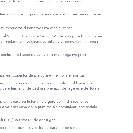
tiunea de la finalul fiecarui e-mail/ sms continand
mtamantului pentru prelucrarea datelor dumneavoastra in acest
tati experienta dumneavoastra oferita pe site.
im al S.C. ESO Exclusive Group SRL de a asigura functionarea
i, inclusiv prin solutionarea diferitelor comentarii, intrebari
or pentru acest scop nu va avea urmari negative pentru
izarea scopurilor de prelucrare mentionate mai sus.
porturilor contractuale si ulterior conform obligatiilor legale
tru care termenul de pastrare prevazut de lege este de 10 ani
ator, prin apasarea butonul "stergere cont" din sectiunea
 de a va dezabona de la primirea de comunicari comerciale
i.
iluri si / sau sms-uri de acest gen.
rea datelor dumneavoastra cu caracter personal.