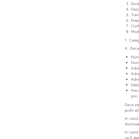
Incarcatoare 12V / 6V AGM / VRLA
Dura
Dezv
Surse de iluminat
Tran
Becuri LED
Drep
Conf
Aplice LED
Modi
Lanterne
1. Categ
Lampi
A. Daca 
Kit-uri vlogging
Num
Electrice
Numa
Adre
Convertoare tensiune
Adre
Prelungitoare
Adre
Date
Stabilizatoare tensiune
Prec
Ventilatoare
prin 
Diverse gadgeturi
Daca pen
Cablu coaxial
profil a
Periferice PC
In cazul
dumneav
Accesorii auto
In cazul
Redresoare
va fi st