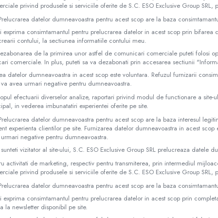
rciale privind produsele si serviciile oferite de S.C. ESO Exclusive Group SRL, pr
Prelucrarea datelor dumneavoastra pentru acest scop are la baza consimtamantul
i exprima consimtamantul pentru prelucrarea datelor in acest scop prin bifarea 
 crearii contului, la sectiunea informatiile contului meu.
ezabonarea de la primirea unor astfel de comunicari comerciale puteti folosi op
ri comerciale. In plus, puteti sa va dezabonati prin accesarea sectiunii "Informa
ea datelor dumneavoastra in acest scop este voluntara. Refuzul furnizarii consi
 va avea urmari negative pentru dumneavoastra.
copul efectuarii diverselor analize, raportari privind modul de functionare a site-u
cipal, in vederea imbunatatiri experientei oferite pe site.
relucrarea datelor dumneavoastra pentru acest scop are la baza interesul legit
t experienta clientilor pe site. Furnizarea datelor dumneavoastra in acest scop e
 urmari negative pentru dumneavoastra.
sunteti vizitator al site-ului, S.C. ESO Exclusive Group SRL prelucreaza datele d
ru activitati de marketing, respectiv pentru transmiterea, prin intermediul mijlo
rciale privind produsele si serviciile oferite de S.C. ESO Exclusive Group SRL, pr
Prelucrarea datelor dumneavoastra pentru acest scop are la baza consimtamantul
i exprima consimtamantul pentru prelucrarea datelor in acest scop prin completa
 la newsletter disponibil pe site.