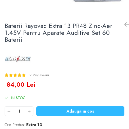
Baterii Zinc-Aer
Becuri LED
Aplice LED
Lanterne
Baterii Rayovac Extra 13 PR48 Zinc-Aer
Lampi
1.45V Pentru Aparate Auditive Set 60
Baterii
Kit-uri vlogging
Electrice
Convertoare tensiune
Prelungitoare
Stabilizatoare tensiune
2 Review-uri
Ventilatoare
84,00 Lei
Diverse gadgeturi
Cablu coaxial
IN STOC
Periferice PC
Accesorii auto
Adauga in cos
Redresoare
Roboti pornire
Cod Produs:
Extra 13