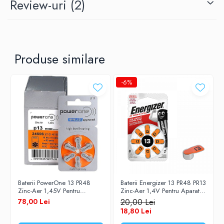
Review-uri
(2)
Dimensiune
7.9 x 5.4 mm
Alte coduri
B0134, B26PA, AC13E, PR48, HA13, 
Numar baterii
60
Produse similare
-6%
Baterii PowerOne 13 PR48
Baterii Energizer 13 PR48 PR13
Zinc-Aer 1,45V Pentru
Zinc-Aer 1,4V Pentru Aparate
Aparate Auditive Set 60
Auditive Set 8 Baterii
78,00 Lei
20,00 Lei
Baterii
18,80 Lei