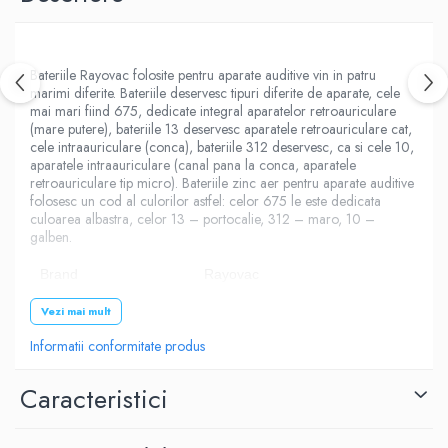
Bateriile Rayovac folosite pentru aparate auditive vin in patru
marimi diferite. Bateriile deservesc tipuri diferite de aparate, cele
mai mari fiind 675, dedicate integral aparatelor retroauriculare
(mare putere), bateriile 13 deservesc aparatele retroauriculare cat,
cele intraauriculare (conca), bateriile 312 deservesc, ca si cele 10,
aparatele intraauriculare (canal pana la conca, aparatele
retroauriculare tip micro). Bateriile zinc aer pentru aparate auditive
folosesc un cod al culorilor astfel: celor 675 le este dedicata
culoarea albastra, celor 13 – portocalie, 312 – maro, 10 –
galben.
Brand
Rayovac
Model
13
Vezi mai mult
Informatii conformitate produs
Tip
Zinc-Aer
Culoare
Orange
Caracteristici
Tensiune
1.45V