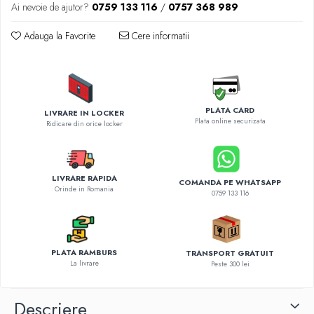
Diverse accesorii auto
Ai nevoie de ajutor?
0759 133 116
/
0757 368 989
Carcase protectie NOCO BOOST
Adauga la Favorite
Cere informatii
Invertoare Auto
Incarcator masina electrica
Aparate de spalat cu presiune
Compresoare
PLATA CARD
LIVRARE IN LOCKER
Plata online securizata
Ridicare din orice locker
LIVRARE RAPIDA
COMANDA PE WHATSAPP
Orinde in Romania
0759 133 116
PLATA RAMBURS
TRANSPORT GRATUIT
La livrare
Peste 300 lei
Descriere