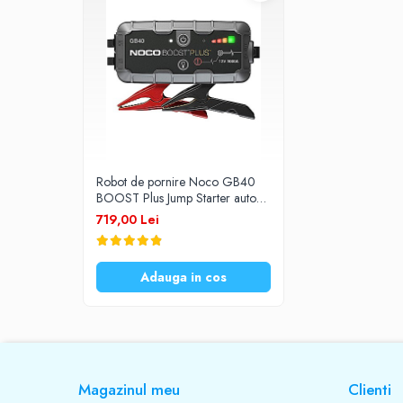
Prelungitoare
UPS-uri
Stabilizatoare tensiune
Incarcatoare auto
Cabluri USB
Baterii Zinc-Aer
Robot de pornire Noco GB40
Toate Produsele
BOOST Plus Jump Starter auto
12V 1000A Lithium
719,00 Lei
Adauga in cos
Magazinul meu
Clienti