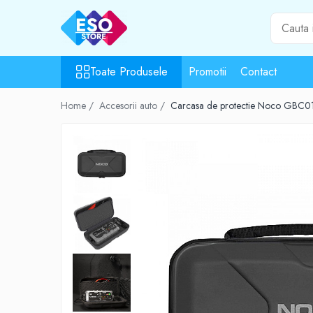
Toate Produsele
Toate Produsele
Promotii
Contact
Toate Categoriile
Surse de energie
Home /
Accesorii auto /
Carcasa de protectie Noco GBC013
Baterii
Acumulatori
UPS-uri
Powerbank-uri
Panouri solare
Generatoare
Surse de incarcare
Incarcatoare
Alimentatoare USB
Incarcatoare auto
Cabluri USB