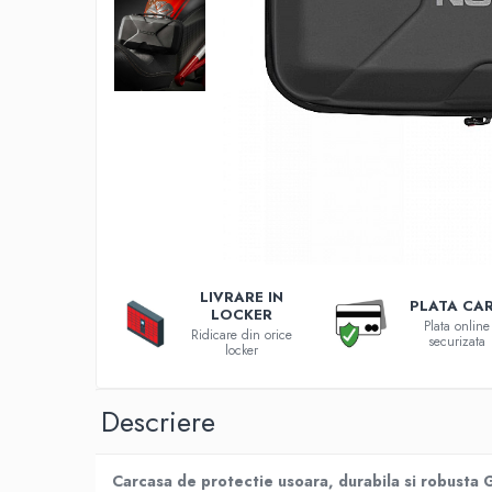
Incarcatoare 12V / 6V AGM / VRLA
Surse de iluminat
Becuri LED
Aplice LED
Lanterne
Lampi
Kit-uri vlogging
Electrice
Convertoare tensiune
Prelungitoare
LIVRARE IN
Stabilizatoare tensiune
PLATA CA
LOCKER
Plata online
Ventilatoare
Ridicare din orice
securizata
locker
Diverse gadgeturi
Cablu coaxial
Descriere
Periferice PC
Accesorii auto
Carcasa de protectie usoara, durabila si robusta G
Redresoare