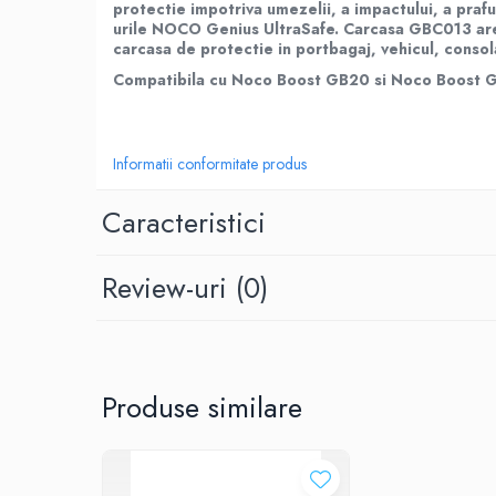
protectie impotriva umezelii, a impactului, a prafu
Roboti pornire
urile NOCO Genius UltraSafe. Carcasa GBC013 are 
Diverse accesorii auto
carcasa de protectie in portbagaj, vehicul, consol
Carcase protectie NOCO BOOST
Compatibila cu Noco Boost GB20 si Noco Boost 
Invertoare Auto
Incarcator masina electrica
Aparate de spalat cu presiune
Informatii conformitate produs
Compresoare
Caracteristici
Top Branduri
Top Categorii
Incarcatoare auto
Review-uri
(0)
Roboti pornire
Redresoare
Baterii Alcaline Tip AG
Produse similare
Acumulatori
Incarcatoare
Becuri LED