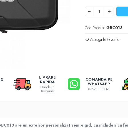
Cod Produs:
GBC013
Adauga la Favorite
LIVRARE
COMANDA PE
RD
RAPIDA
WHATSAPP
Orinde in
0759 133 116
Romania
BC013 are un exterior personalizat semi-rigid, cu inchideri cu fe