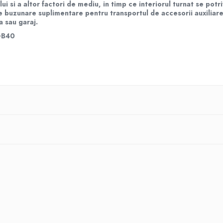
lui si a altor factori de mediu, in timp ce interiorul turnat se pot
buzunare suplimentare pentru transportul de accesorii auxiliare 
a sau garaj.
GB40