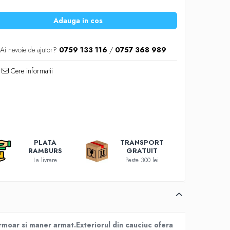
Adauga in cos
Ai nevoie de ajutor?
0759 133 116
/
0757 368 989
Cere informatii
PLATA
TRANSPORT
RAMBURS
GRATUIT
La livrare
Peste 300 lei
rmoar si maner armat.Exteriorul din cauciuc ofera