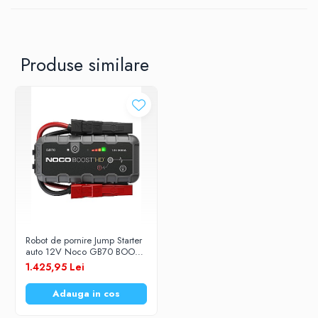
Produse similare
Robot de pornire Jump Starter
auto 12V Noco GB70 BOOST
HD Lithium 2000A
1.425,95 Lei
Adauga in cos