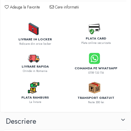
Diverse accesorii auto
Adauga la Favorite
Cere informatii
Carcase protectie NOCO BOOST
Invertoare Auto
Incarcator masina electrica
Aparate de spalat cu presiune
PLATA CARD
LIVRARE IN LOCKER
Compresoare
Plata online securizata
Ridicare din orice locker
LIVRARE RAPIDA
COMANDA PE WHATSAPP
Orinde in Romania
0759 133 116
PLATA RAMBURS
TRANSPORT GRATUIT
La livrare
Peste 300 lei
Descriere