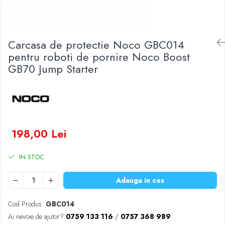
Baterii Zinc-Aer
Becuri LED
Aplice LED
Lanterne
Carcasa de protectie Noco GBC014
Lampi
pentru roboti de pornire Noco Boost
GB70 Jump Starter
Kit-uri vlogging
Electrice
Convertoare tensiune
Prelungitoare
Stabilizatoare tensiune
198,00 Lei
Ventilatoare
Diverse gadgeturi
IN STOC
Cablu coaxial
Periferice PC
Adauga in cos
Accesorii auto
Redresoare
Cod Produs:
GBC014
Roboti pornire
Ai nevoie de ajutor?
0759 133 116
/
0757 368 989