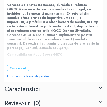
Carcasa de protectie usoara, durabila si robusta
GBC014 are un exterior personalizat semi-rigid, cu
inchideri cu fermoar si maner armat.Exteriorul din
cauciuc ofera protectie impotriva umezelii, a
impactului, a prafului si a altor factori de mediu, in timp
ce interiorul turnat se potriveste perfect, depoziteaza
si protejeaza starter-urile NOCO Genius UltraSafe.
Carcasa
GBC014
are buzunare suplimentare pentru
transportul de accesorii auxiliare Boost (vandute
separat). Depozitati cu usurinta carcasa de protectie in
portbagaj, vehicul, consola sau garaj.
Compatibila cu Noco Boost GB70
Vezi mai mult
Informatii conformitate produs
Caracteristici
Review-uri
(0)