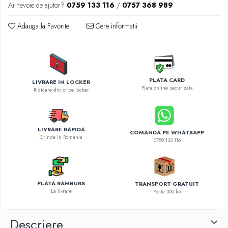
Diverse accesorii auto
Ai nevoie de ajutor?
0759 133 116
/
0757 368 989
Carcase protectie NOCO BOOST
Adauga la Favorite
Cere informatii
Invertoare Auto
Incarcator masina electrica
Aparate de spalat cu presiune
Compresoare
PLATA CARD
LIVRARE IN LOCKER
Plata online securizata
Ridicare din orice locker
LIVRARE RAPIDA
COMANDA PE WHATSAPP
Orinde in Romania
0759 133 116
PLATA RAMBURS
TRANSPORT GRATUIT
La livrare
Peste 300 lei
Descriere