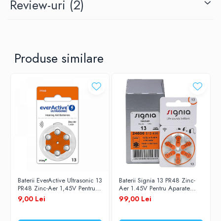
Review-uri
(2)
Dimensiune
7.9 x 5.4 mm
Alte coduri
B0134, B26PA, AC13E, PR48, HA13, 
Numar baterii
60
Produse similare
Baterii EverActive Ultrasonic 13
Baterii Signia 13 PR48 Zinc-
PR48 Zinc-Aer 1,45V Pentru
Aer 1.45V Pentru Aparate
Aparate Auditive Set 6 Baterii
Auditive Set 60 Baterii
9,00 Lei
99,00 Lei