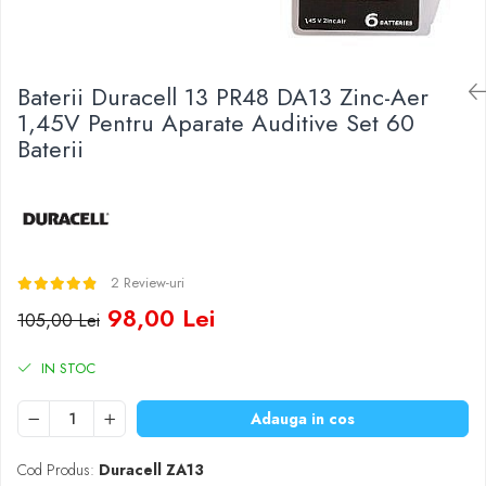
Baterii Zinc-Aer
Becuri LED
Aplice LED
Lanterne
Baterii Duracell 13 PR48 DA13 Zinc-Aer
Lampi
1,45V Pentru Aparate Auditive Set 60
Baterii
Kit-uri vlogging
Electrice
Convertoare tensiune
Prelungitoare
Stabilizatoare tensiune
2 Review-uri
Ventilatoare
98,00 Lei
Diverse gadgeturi
105,00 Lei
Cablu coaxial
IN STOC
Periferice PC
Accesorii auto
Adauga in cos
Redresoare
Roboti pornire
Cod Produs:
Duracell ZA13