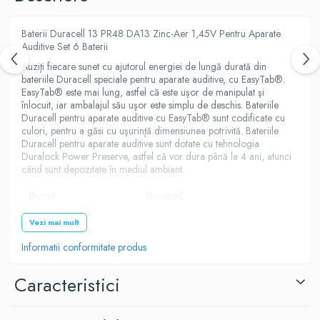
Baterii Duracell 13 PR48 DA13 Zinc-Aer 1,45V Pentru Aparate
Auditive Set 6 Baterii
Auziţi fiecare sunet cu ajutorul energiei de lungă durată din
bateriile Duracell speciale pentru aparate auditive, cu EasyTab®.
EasyTab® este mai lung, astfel că este uşor de manipulat şi
înlocuit, iar ambalajul său uşor este simplu de deschis. Bateriile
Duracell pentru aparate auditive cu EasyTab® sunt codificate cu
culori, pentru a găsi cu uşurinţă dimensiunea potrivită. Bateriile
Duracell pentru aparate auditive sunt dotate cu tehnologia
Duralock Power Preserve, astfel că vor dura până la 4 ani, atunci
când sunt depozitate în mediul ambiant.
Brand
Duracell
Model
13
Vezi mai mult
Informatii conformitate produs
Tip
Zinc-Aer
Culoare
Orange
Caracteristici
Tensiune
1.45V