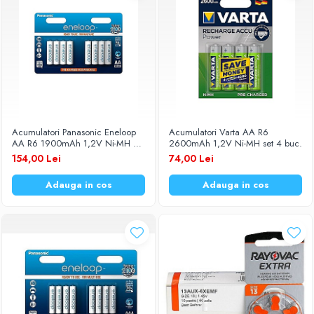
Acumulatori Panasonic Eneloop
Acumulatori Varta AA R6
AA R6 1900mAh 1,2V Ni-MH BK-
2600mAh 1,2V Ni-MH set 4 buc.
3MCCE/8BE set 8 buc.
154,00 Lei
74,00 Lei
Adauga in cos
Adauga in cos