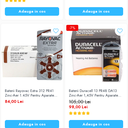
Diverse accesorii auto
Carcase protectie NOCO BOOST
Adauga in cos
Adauga in cos
Invertoare Auto
Incarcator masina electrica
-7%
Aparate de spalat cu presiune
Compresoare
Baterii Rayovac Extra 312 PR41
Baterii Duracell 13 PR48 DA13
Zinc-Aer 1.45V Pentru Aparate
Zinc-Aer 1,45V Pentru Aparate
Auditive Set 60 Baterii
Auditive Set 60 Baterii
84,00 Lei
105,00 Lei
98,00 Lei
Adauga in cos
Adauga in cos