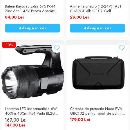
Baterii Rayovac Extra 675 PR44
Alimentator auto (12-24V) FAST
Zinc-Aer 1.45V Pentru Aparate
CHARGE alb GF-C7 Golf
Auditive Set 60 Baterii
84,00 Lei
29,00 Lei
Adauga in cos
Adauga in cos
-13%
Lanterna LED indestructibila 6W
Carcasa de protectie Noco EVA
400lm 400m IP54 Varta BL20
GBC102 pentru roboti de pornire
PRO 18751
Noco Boost GBX55
169,00 Lei
179,00 Lei
147,00 Lei