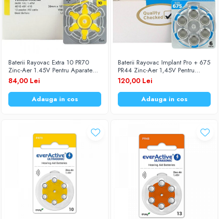
Baterii Rayovac Extra 10 PR70
Baterii Rayovac Implant Pro + 675
Zinc-Aer 1.45V Pentru Aparate
PR44 Zinc-Aer 1,45V Pentru
Auditive Set 60 Baterii
Aparate Auditive Set 60 Baterii
84,00 Lei
120,00 Lei
Adauga in cos
Adauga in cos