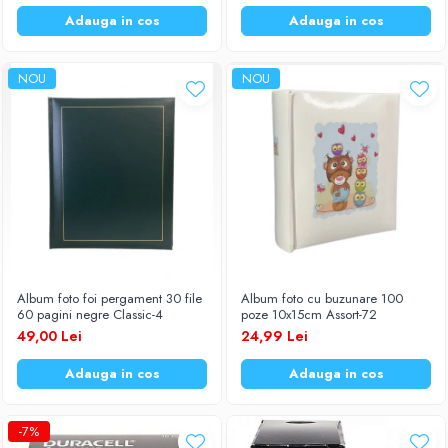
Adauga in cos
Adauga in cos
NOU
NOU
Album foto foi pergament 30 file
Album foto cu buzunare 100
60 pagini negre Classic-4
poze 10x15cm Assort-72
49,00 Lei
24,99 Lei
Adauga in cos
Adauga in cos
-7%