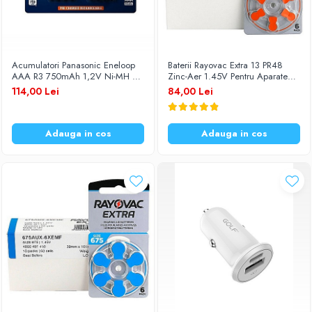
Acumulatori Panasonic Eneloop
Baterii Rayovac Extra 13 PR48
AAA R3 750mAh 1,2V Ni-MH BK-
Zinc-Aer 1.45V Pentru Aparate
4MCCE/8BE set 8 buc.
Auditive Set 60 Baterii
114,00 Lei
84,00 Lei
Adauga in cos
Adauga in cos