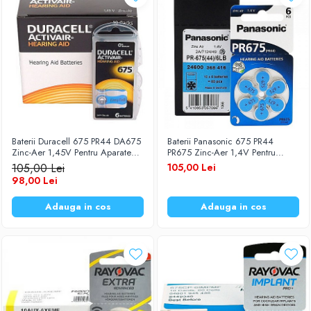
Baterii Duracell 675 PR44 DA675
Baterii Panasonic 675 PR44
Zinc-Aer 1,45V Pentru Aparate
PR675 Zinc-Aer 1,4V Pentru
Auditive Set 60 Baterii
Aparate Auditive Set 60 Baterii
105,00 Lei
105,00 Lei
98,00 Lei
Adauga in cos
Adauga in cos