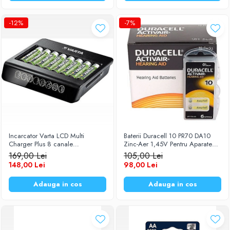
-12%
-7%
Incarcator Varta LCD Multi
Baterii Duracell 10 PR70 DA10
Charger Plus 8 canale
Zinc-Aer 1,45V Pentru Aparate
independente pentru acumulatori
Auditive Set 60 Baterii
169,00 Lei
105,00 Lei
AA (R6) / AAA (R3) 1,2V Ni-MH
148,00 Lei
98,00 Lei
57681
Adauga in cos
Adauga in cos