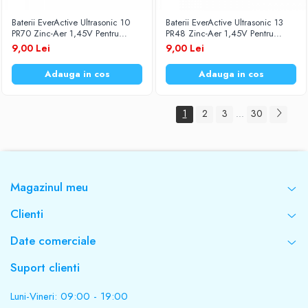
Baterii EverActive Ultrasonic 10
Baterii EverActive Ultrasonic 13
PR70 Zinc-Aer 1,45V Pentru
PR48 Zinc-Aer 1,45V Pentru
Aparate Auditive Set 6 Baterii
Aparate Auditive Set 6 Baterii
9,00 Lei
9,00 Lei
Adauga in cos
Adauga in cos
1
2
3
30
...
Magazinul meu
Clienti
Date comerciale
Suport clienti
Luni-Vineri: 09:00 - 19:00