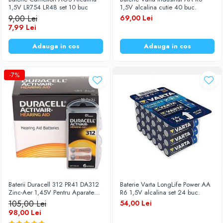
1,5V LR754 LR48 set 10 buc
1,5V alcalina cutie 40 buc.
Baterii Zinc-Aer
Becuri LED
9,00 Lei
69,00 Lei
Aplice LED
7,99 Lei
Lanterne
Adauga in cos
Adauga in cos
Lampi
Kit-uri vlogging
-7%
Electrice
Convertoare tensiune
Prelungitoare
Stabilizatoare tensiune
Ventilatoare
Diverse gadgeturi
Cablu coaxial
Periferice PC
Baterii Duracell 312 PR41 DA312
Baterie Varta LongLife Power AA
Accesorii auto
Zinc-Aer 1,45V Pentru Aparate
R6 1,5V alcalina set 24 buc.
Redresoare
Auditive Set 60 Baterii
105,00 Lei
54,00 Lei
98,00 Lei
Roboti pornire