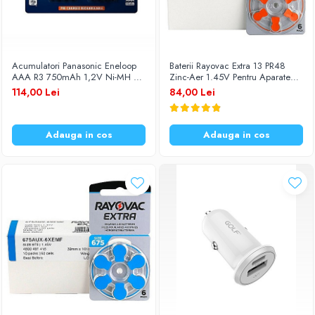
Acumulatori Panasonic Eneloop
Baterii Rayovac Extra 13 PR48
AAA R3 750mAh 1,2V Ni-MH BK-
Zinc-Aer 1.45V Pentru Aparate
4MCCE/8BE set 8 buc.
Auditive Set 60 Baterii
114,00 Lei
84,00 Lei
Adauga in cos
Adauga in cos