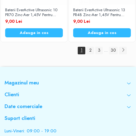
Baterii EverActive Ultrasonic 10
Baterii EverActive Ultrasonic 13
PR70 Zinc-Aer 1,45V Pentru
PR48 Zinc-Aer 1,45V Pentru
Aparate Auditive Set 6 Baterii
Aparate Auditive Set 6 Baterii
9,00 Lei
9,00 Lei
Adauga in cos
Adauga in cos
1
2
3
30
...
Magazinul meu
Clienti
Date comerciale
Suport clienti
Luni-Vineri: 09:00 - 19:00