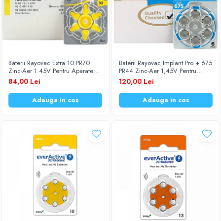
Baterii Rayovac Extra 10 PR70
Baterii Rayovac Implant Pro + 675
Zinc-Aer 1.45V Pentru Aparate
PR44 Zinc-Aer 1,45V Pentru
Auditive Set 60 Baterii
Aparate Auditive Set 60 Baterii
84,00 Lei
120,00 Lei
Adauga in cos
Adauga in cos