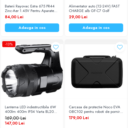
Baterii Rayovac Extra 675 PR44
Alimentator auto (12-24V) FAST
Zinc-Aer 1.45V Pentru Aparate
CHARGE alb GF-C7 Golf
Auditive Set 60 Baterii
84,00 Lei
29,00 Lei
Adauga in cos
Adauga in cos
-13%
Lanterna LED indestructibila 6W
Carcasa de protectie Noco EVA
400lm 400m IP54 Varta BL20
GBC102 pentru roboti de pornire
PRO 18751
Noco Boost GBX55
169,00 Lei
179,00 Lei
147,00 Lei