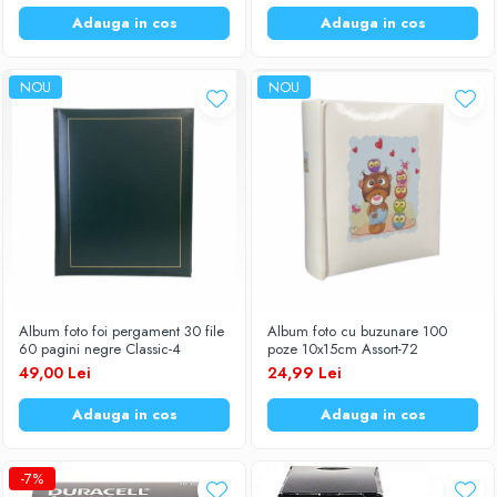
Adauga in cos
Adauga in cos
NOU
NOU
Album foto foi pergament 30 file
Album foto cu buzunare 100
60 pagini negre Classic-4
poze 10x15cm Assort-72
49,00 Lei
24,99 Lei
Adauga in cos
Adauga in cos
-7%