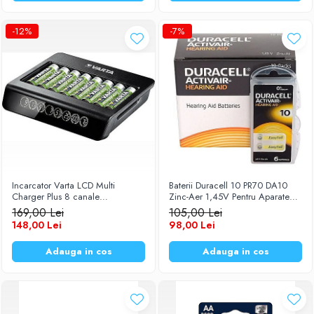
-12%
-7%
Incarcator Varta LCD Multi
Baterii Duracell 10 PR70 DA10
Charger Plus 8 canale
Zinc-Aer 1,45V Pentru Aparate
independente pentru acumulatori
Auditive Set 60 Baterii
169,00 Lei
105,00 Lei
AA (R6) / AAA (R3) 1,2V Ni-MH
148,00 Lei
98,00 Lei
57681
Adauga in cos
Adauga in cos