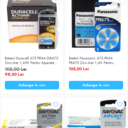
Baterii Duracell 675 PR44 DA675
Baterii Panasonic 675 PR44
Zinc-Aer 1,45V Pentru Aparate
PR675 Zinc-Aer 1,4V Pentru
Auditive Set 60 Baterii
Aparate Auditive Set 60 Baterii
105,00 Lei
105,00 Lei
98,00 Lei
Adauga in cos
Adauga in cos