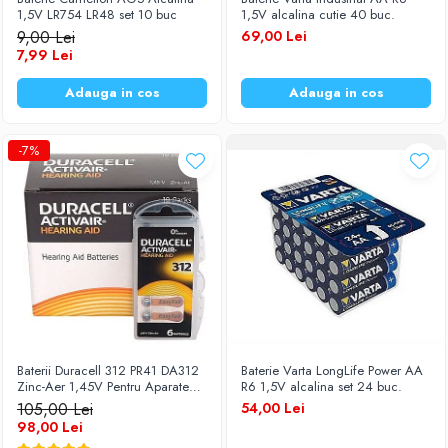
1,5V LR754 LR48 set 10 buc
1,5V alcalina cutie 40 buc.
Baterii Zinc-Aer
Becuri LED
9,00 Lei
69,00 Lei
Aplice LED
7,99 Lei
Lanterne
Adauga in cos
Adauga in cos
Lampi
Kit-uri vlogging
-7%
Electrice
Convertoare tensiune
Prelungitoare
Stabilizatoare tensiune
Ventilatoare
Diverse gadgeturi
Cablu coaxial
Periferice PC
Baterii Duracell 312 PR41 DA312
Baterie Varta LongLife Power AA
Accesorii auto
Zinc-Aer 1,45V Pentru Aparate
R6 1,5V alcalina set 24 buc.
Redresoare
Auditive Set 60 Baterii
105,00 Lei
54,00 Lei
98,00 Lei
Roboti pornire