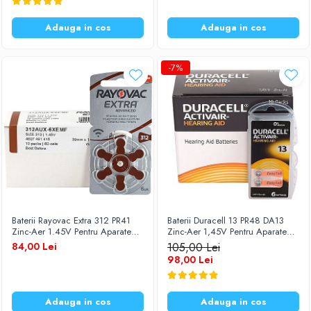
Diverse accesorii auto
Carcase protectie NOCO BOOST
Adauga in cos
Adauga in cos
Invertoare Auto
Incarcator masina electrica
-7%
Aparate de spalat cu presiune
Compresoare
Baterii Rayovac Extra 312 PR41
Baterii Duracell 13 PR48 DA13
Zinc-Aer 1.45V Pentru Aparate
Zinc-Aer 1,45V Pentru Aparate
Auditive Set 60 Baterii
Auditive Set 60 Baterii
84,00 Lei
105,00 Lei
98,00 Lei
Adauga in cos
Adauga in cos