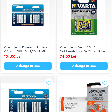
Acumulatori Panasonic Eneloop
Acumulatori Varta AA R6
AA R6 1900mAh 1,2V Ni-MH BK-
2600mAh 1,2V Ni-MH set 4 buc.
3MCCE/8BE set 8 buc.
154,00 Lei
74,00 Lei
Adauga in cos
Adauga in cos