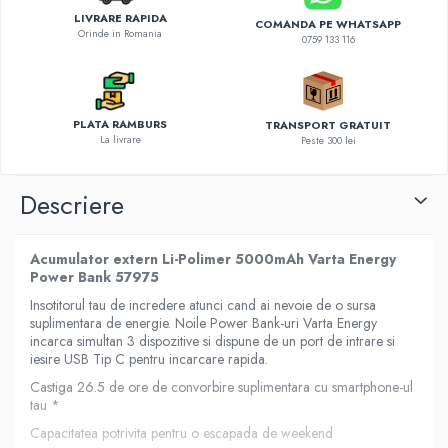
LIVRARE RAPIDA
COMANDA PE WHATSAPP
Orinde in Romania
0759 133 116
PLATA RAMBURS
TRANSPORT GRATUIT
La livrare
Peste 300 lei
Descriere
Acumulator extern Li-Polimer 5000mAh Varta Energy
Power Bank 57975
Insotitorul tau de incredere atunci cand ai nevoie de o sursa
suplimentara de energie. Noile Power Bank-uri Varta Energy
incarca simultan 3 dispozitive si dispune de un port de intrare si
iesire USB Tip C pentru incarcare rapida.
Castiga 26.5 de ore de convorbire suplimentara cu smartphone-ul
tau *
Capacitatea potrivita pentru o escapada de weekend