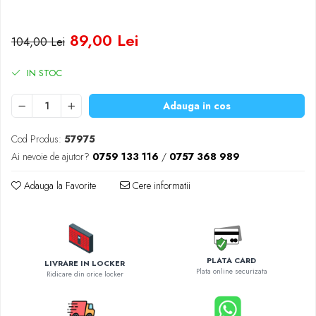
Diverse accesorii auto
Carcase protectie NOCO BOOST
89,00 Lei
104,00 Lei
Invertoare Auto
Incarcator masina electrica
IN STOC
Aparate de spalat cu presiune
Compresoare
Adauga in cos
Cod Produs:
57975
Ai nevoie de ajutor?
0759 133 116
/
0757 368 989
Adauga la Favorite
Cere informatii
PLATA CARD
LIVRARE IN LOCKER
Plata online securizata
Ridicare din orice locker