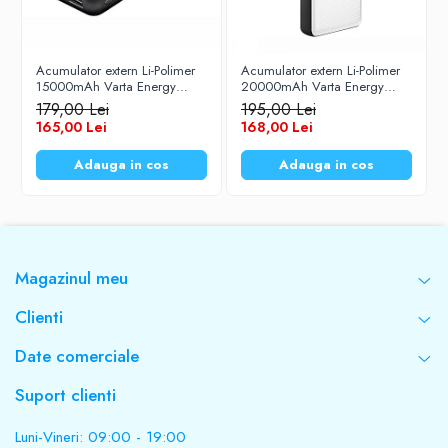
Dimensiuni: 137.5mm x 72.5mm x10.5mm
Greutate: 150g
Acumulator extern Li-Polimer
Acumulator extern Li-Polimer
15000mAh Varta Energy
20000mAh Varta Energy
Power Bank 57977
Power Bank 57978
179,00 Lei
195,00 Lei
165,00 Lei
168,00 Lei
Adauga in cos
Adauga in cos
Magazinul meu
Clienti
Date comerciale
Suport clienti
Luni-Vineri: 09:00 - 19:00