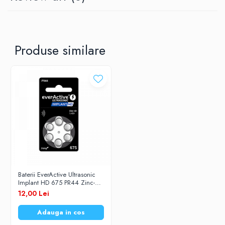
Produse similare
Baterii EverActive Ultrasonic
Implant HD 675 PR44 Zinc-
Aer 1,45V Pentru Aparate
12,00 Lei
Auditive Set 6 Baterii
Adauga in cos