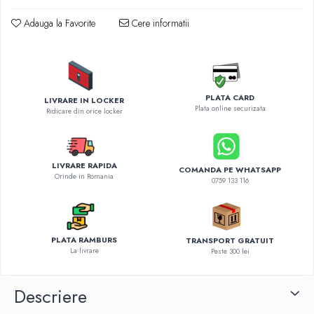
Diverse accesorii auto
Carcase protectie NOCO BOOST
Adauga la Favorite
Cere informatii
Invertoare Auto
Incarcator masina electrica
Aparate de spalat cu presiune
Compresoare
PLATA CARD
LIVRARE IN LOCKER
Plata online securizata
Ridicare din orice locker
LIVRARE RAPIDA
COMANDA PE WHATSAPP
Orinde in Romania
0759 133 116
PLATA RAMBURS
TRANSPORT GRATUIT
La livrare
Peste 300 lei
Descriere