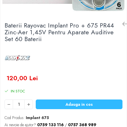
Baterii Zinc-Aer
Becuri LED
Aplice LED
Lanterne
Baterii Rayovac Implant Pro + 675 PR44
Lampi
Zinc-Aer 1,45V Pentru Aparate Auditive
Set 60 Baterii
Kit-uri vlogging
Electrice
Convertoare tensiune
Prelungitoare
Stabilizatoare tensiune
Ventilatoare
120,00 Lei
Diverse gadgeturi
Cablu coaxial
IN STOC
Periferice PC
Adauga in cos
Accesorii auto
Redresoare
Cod Produs:
Implant 675
Roboti pornire
Ai nevoie de ajutor?
0759 133 116
/
0757 368 989