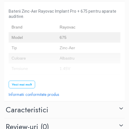
Baterii Zinc-Aer Rayovac Implant Pro + 675 pentru aparate
auditive.
Brand
Rayovac
Model
675
Tip
Zinc-Aer
Culoare
Albastru
Tensiune
1.45V
Dimensiune
11.6 x 5.4 mm
Vezi mai mult
Alte coduri
B6754, DA675N6, s675, p675, B900P
Informatii conformitate produs
Numar baterii
60
Caracteristici
Review-uri
(0)