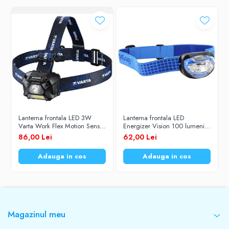
Lanterna frontala LED 3W
Lanterna frontala LED
Varta Work Flex Motion Sensor
Energizer Vision 100 lumeni
H20 18648 cu 3 baterii AAA
cu 3 baterii AAA
86,00 Lei
62,00 Lei
Adauga in cos
Adauga in cos
Magazinul meu