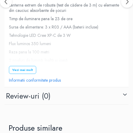
Lanterna extrem de robusta (test de cădere de 3 m) cu elemente
din cauciuc absorbante de șocuri
Timp de iluminare pana la 23 de ore
Sursa de alimentare: 3 x R03 / AAA (baterii incluse)
Tehnologie LED Cree XP-C de 3 W
Flux luminos 350 lumeni
Raza pana la 100 metri
2 niveluri de lumină: înaltă și joasă
Clasa de rezistență la impact (IK08) (IEC 62262)
Vezi mai mult
Rezistenta la praf și impermeabila (IP67)
Informatii conformitate produs
Banda de susținere lavabilă cu bandă centrală
Review-uri
(0)
Cap rotativ pentru iluminarea ideala a imprejurimilor
Produse similare