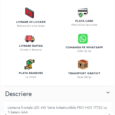
Diverse accesorii auto
Carcase protectie NOCO BOOST
Invertoare Auto
PLATA CARD
Incarcator masina electrica
LIVRARE IN LOCKER
Plata online securizata
Ridicare din orice locker
Aparate de spalat cu presiune
Compresoare
LIVRARE RAPIDA
COMANDA PE WHATSAPP
Orinde in Romania
0759 133 116
PLATA RAMBURS
TRANSPORT GRATUIT
La livrare
Peste 300 lei
Descriere
Lanterna frontala LED 4W Varta Indestructibila PRO H20 17732 cu
3 baterii AAA