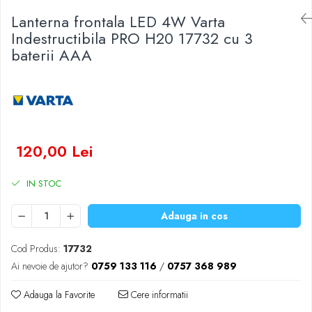
Baterii Zinc-Aer
Lanterna frontala LED 4W Varta
Becuri LED
Indestructibila PRO H20 17732 cu 3
Aplice LED
baterii AAA
Lanterne
Lampi
Kit-uri vlogging
Electrice
Convertoare tensiune
120,00 Lei
Prelungitoare
Stabilizatoare tensiune
IN STOC
Ventilatoare
Diverse gadgeturi
Adauga in cos
Cablu coaxial
Periferice PC
Cod Produs:
17732
Accesorii auto
Ai nevoie de ajutor?
0759 133 116
/
0757 368 989
Redresoare
Adauga la Favorite
Cere informatii
Roboti pornire