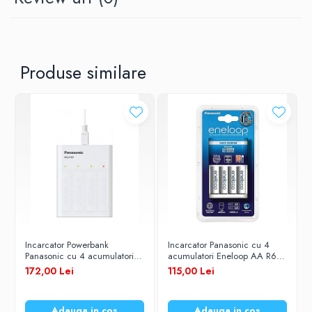
Produse similare
Incarcator Powerbank
Incarcator Panasonic cu 4
Panasonic cu 4 acumulatori
acumulatori Eneloop AA R6
Eneloop 1,2V 1900mah Ni-
1900mAh Ni-MH 1,2V K-
172,00 Lei
115,00 Lei
MH K-KJ87MCC40USB
KJ51MCC40E
Adauga in cos
Adauga in cos