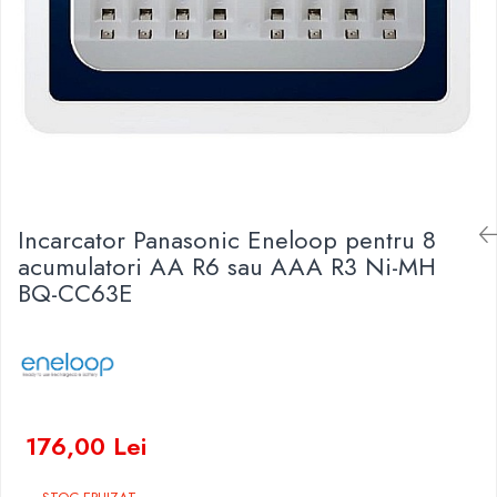
Baterii Zinc-Aer
Becuri LED
Aplice LED
Lanterne
Lampi
Kit-uri vlogging
Electrice
Convertoare tensiune
Incarcator Panasonic Eneloop pentru 8
Prelungitoare
acumulatori AA R6 sau AAA R3 Ni-MH
Stabilizatoare tensiune
BQ-CC63E
Ventilatoare
Diverse gadgeturi
Cablu coaxial
Periferice PC
Accesorii auto
176,00 Lei
Redresoare
Roboti pornire