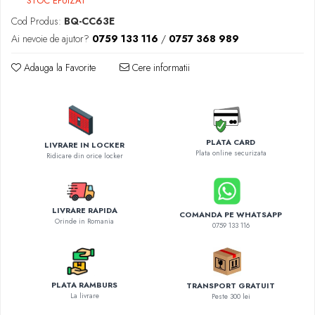
STOC EPUIZAT
Diverse accesorii auto
Cod Produs:
BQ-CC63E
Carcase protectie NOCO BOOST
Ai nevoie de ajutor?
0759 133 116
/
0757 368 989
Invertoare Auto
Incarcator masina electrica
Adauga la Favorite
Cere informatii
Aparate de spalat cu presiune
Compresoare
PLATA CARD
LIVRARE IN LOCKER
Plata online securizata
Ridicare din orice locker
LIVRARE RAPIDA
COMANDA PE WHATSAPP
Orinde in Romania
0759 133 116
PLATA RAMBURS
TRANSPORT GRATUIT
La livrare
Peste 300 lei