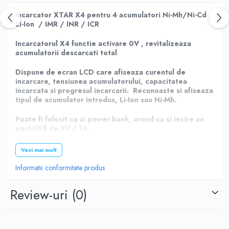
Incarcator XTAR X4 pentru 4 acumulatori Ni-Mh/Ni-Cd ,
Li-Ion / IMR / INR / ICR
Incarcatorul
X4 f
unctie activare 0V , revitalizeaza
acumulatorii descarcati total
Dispune de ecran LCD care afiseaza curentul de
incarcare, tensiunea acumulatorului, capacitatea
incarcata si progresul incarcarii. Recunoaste si afiseaza
tipul de acumulator introdus, Li-Ion sau Ni-Mh.
Poate fi folosit ca si power bank, avand ca si iesire un
port USB de 5V / 1A.
Functia „soft start” furnizeaza un curent slab la
Vezi mai mult
inceputul incarcarii pentru a proteja acumulatorul.
Informatii conformitate produs
Incarca
3.6V-3.7V Li-ion / IMR / INR / ICR
14500,
14650, 16340, 17335, 17500, 17650, 18350, 18500,
Review-uri
(0)
18650, 18700, 20700, 21700, 22650, 26650
1.2V Ni-MH/Ni-CD in format
: AAAA, AAA, AA, A, SC, C