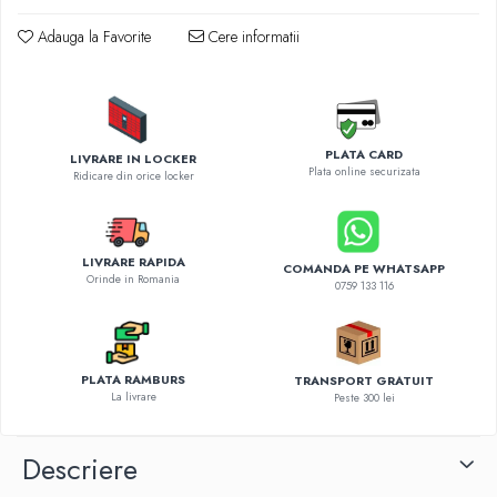
Diverse accesorii auto
Carcase protectie NOCO BOOST
Adauga la Favorite
Cere informatii
Invertoare Auto
Incarcator masina electrica
Aparate de spalat cu presiune
Compresoare
PLATA CARD
LIVRARE IN LOCKER
Plata online securizata
Ridicare din orice locker
LIVRARE RAPIDA
COMANDA PE WHATSAPP
Orinde in Romania
0759 133 116
PLATA RAMBURS
TRANSPORT GRATUIT
La livrare
Peste 300 lei
Descriere