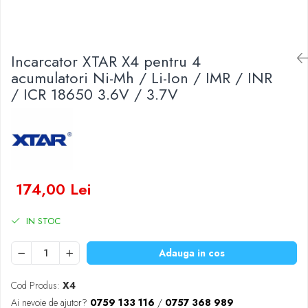
Baterii Zinc-Aer
Becuri LED
Aplice LED
Lanterne
Incarcator XTAR X4 pentru 4
Lampi
acumulatori Ni-Mh / Li-Ion / IMR / INR
/ ICR 18650 3.6V / 3.7V
Kit-uri vlogging
Electrice
Convertoare tensiune
Prelungitoare
Stabilizatoare tensiune
Ventilatoare
174,00 Lei
Diverse gadgeturi
Cablu coaxial
IN STOC
Periferice PC
Adauga in cos
Accesorii auto
Redresoare
Cod Produs:
X4
Roboti pornire
Ai nevoie de ajutor?
0759 133 116
/
0757 368 989