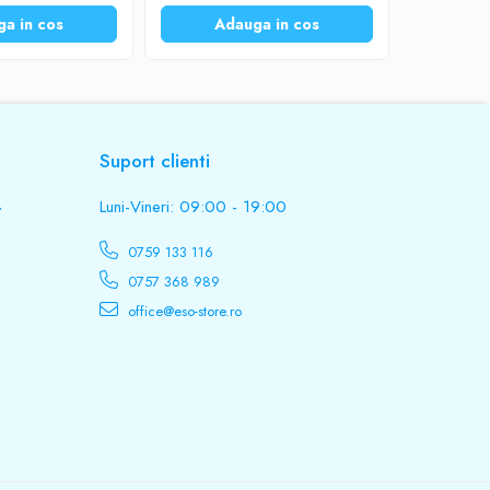
a in cos
Adauga in cos
Ad
Suport clienti
.
Luni-Vineri: 09:00 - 19:00
0759 133 116
0757 368 989
office@eso-store.ro