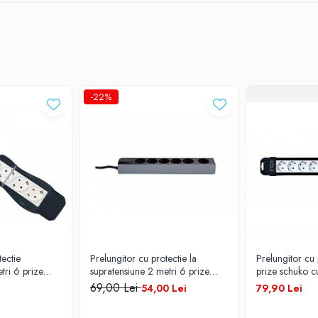
-22%
tectie
Prelungitor cu protectie la
Prelungitor cu 
tri 6 prize
supratensiune 2 metri 6 prize
prize schuko cu
u 3 X 1.5mm
intrerupator cablu 3 x 1.5mm
intrerupator 
69,00 Lei
54,00 Lei
79,90 Lei
SPN2092