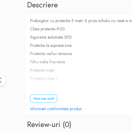
Descriere
Roboti pornire
Diverse accesorii auto
Carcase protectie NOCO BOOST
Prelungitor cu protectie 5 metri 6 prize schuko cu reset si
Invertoare Auto
Clasa protectie IP20
Incarcator masina electrica
Siguranta automata SPD
Aparate de spalat cu presiune
Protectie la suprasarcina
Compresoare
Protectie varfuri tensiune
Top Branduri
Filtru inalta frecventa
Top Categorii
Protectie copii
Incarcatoare auto
Protectie clasa 1
Roboti pornire
Lungime cablu (m)
Redresoare
Vezi mai mult
Baterii Alcaline Tip AG
5
Informatii conformitate produs
Acumulatori
Incarcatoare
Sectiune cablu (mm)
Review-uri
(0)
Becuri LED