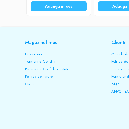
Intrerupator
Adauga in cos
Adauga 
Da
Material
Magazinul meu
Clienti
Plastic
Despre noi
Metode de
Termeni si Conditii
Politica de
Culoare
Politica de Confidentialitate
Garantia P
Politica de livrare
Alb / Negru
Formular d
Contact
ANPC
Brand
ANPC - SA
TED Electric