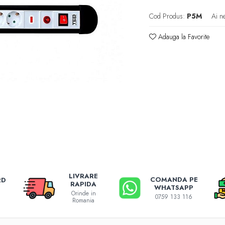
Cod Produs:
P5M
Ai n
Adauga la Favorite
LIVRARE
COMANDA PE
RD
RAPIDA
WHATSAPP
Orinde in
0759 133 116
Romania