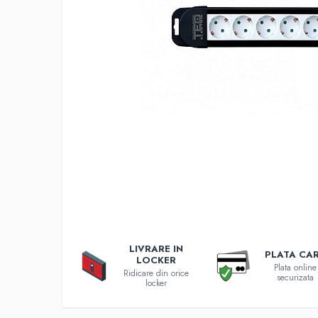
Incarcatoare 12V / 6V AGM / VRLA
Surse de iluminat
Becuri LED
Aplice LED
Lanterne
Lampi
Kit-uri vlogging
Electrice
Convertoare tensiune
Prelungitoare
Stabilizatoare tensiune
Ventilatoare
Diverse gadgeturi
LIVRARE IN
Cablu coaxial
PLATA CA
LOCKER
Plata online
Periferice PC
Ridicare din orice
securizata
locker
Accesorii auto
Redresoare