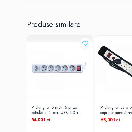
3 x 1,5
Prelungitoare
UPS-uri
Nr. prize
Produse similare
Stabilizatoare tensiune
Incarcatoare auto
6
Cabluri USB
Amperaj (A)
Baterii Zinc-Aer
Toate Produsele
16
Putere max. (W)
3680
Tensiune alimentare (V)
Prelungitor 5 metri 5 prize
Prelungitor cu pro
schuko + 2 iesiri USB 2.0 +
supratensiune 5 me
intrerupator cablu 3x1mm TED
intrerupator cabl
54,00 Lei
68,00 Lei
230
Alien