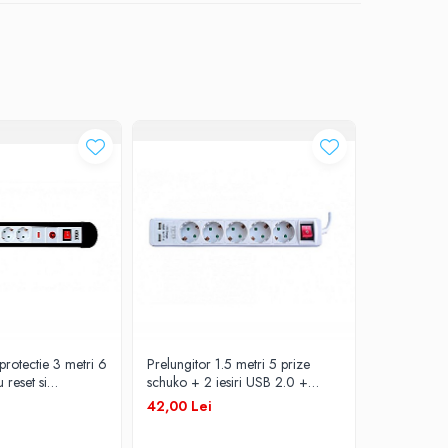
protectie 3 metri 6
Prelungitor 1.5 metri 5 prize
Prelungitor
 reset si
schuko + 2 iesiri USB 2.0 +
supratensiu
cablu 3x1,5mm TED
intrerupator cablu 3x1mm TED
intrerupato
42,00 Lei
59,00 Lei
Alien