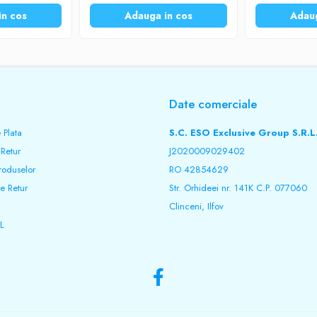
in cos
Adauga in cos
Adaug
Date comerciale
 Plata
S.C. ESO Exclusive Group S.R.L
 Retur
J2020009029402
roduselor
RO 42854629
e Retur
Str. Orhideei nr. 141K C.P. 077060
Clinceni, Ilfov
L