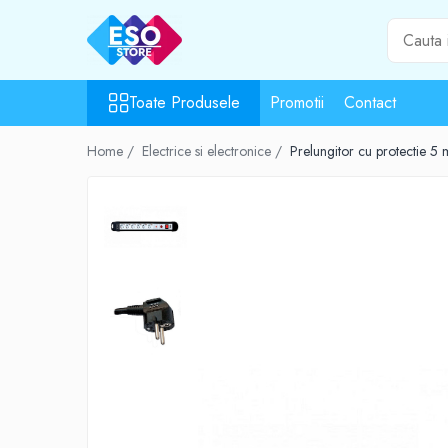
Toate Produsele
Toate Produsele
Promotii
Contact
Toate Categoriile
Surse de energie
Home /
Electrice si electronice /
Prelungitor cu protectie 5 
Baterii
Acumulatori
UPS-uri
Powerbank-uri
Panouri solare
Generatoare
Surse de incarcare
Incarcatoare
Alimentatoare USB
Incarcatoare auto
Cabluri USB