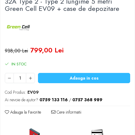
32A Type 2 - Type 2 lungime 5 metri
Baterii Zinc-Aer
Green Cell EV09 + case de depozitare
Becuri LED
Aplice LED
Lanterne
Lampi
Kit-uri vlogging
Electrice
799,00 Lei
938,00 Lei
Convertoare tensiune
IN STOC
Prelungitoare
Stabilizatoare tensiune
Adauga in cos
Ventilatoare
Diverse gadgeturi
Cod Produs:
EV09
Cablu coaxial
Ai nevoie de ajutor?
0759 133 116
/
0757 368 989
Periferice PC
Accesorii auto
Adauga la Favorite
Cere informatii
Redresoare
Roboti pornire