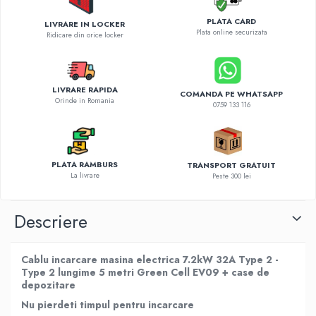
Diverse accesorii auto
PLATA CARD
Carcase protectie NOCO BOOST
LIVRARE IN LOCKER
Plata online securizata
Ridicare din orice locker
Invertoare Auto
Incarcator masina electrica
Aparate de spalat cu presiune
LIVRARE RAPIDA
COMANDA PE WHATSAPP
Compresoare
Orinde in Romania
0759 133 116
PLATA RAMBURS
TRANSPORT GRATUIT
La livrare
Peste 300 lei
Descriere
Cablu incarcare masina electrica 7.2kW 32A Type 2 -
Type 2 lungime 5 metri Green Cell EV09 + case de
depozitare
Nu pierdeti timpul pentru incarcare