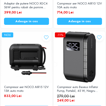
Adaptor de putere NOCO XGC4
Compresor aer NOCO AIR10 12V
Baterii Zinc-Aer
Becuri LED
56W pentru roboti de pornire
10A auto moto
NOCO Boost GB70 / GB150 /
399,00 Lei
714,00 Lei
Aplice LED
GB500
Lanterne
Adauga in cos
Adauga in cos
Lampi
Kit-uri vlogging
NOU
-11%
Electrice
Convertoare tensiune
Prelungitoare
Stabilizatoare tensiune
Ventilatoare
Diverse gadgeturi
Cablu coaxial
Periferice PC
Compresor aer NOCO AIR15 12V
Compresor auto Baseus Inflator
Accesorii auto
15A auto moto
Pump, Portabil, 45 W, Negru
CRCQB03-01
Redresoare
833,00 Lei
279,00 Lei
249,00 Lei
Roboti pornire