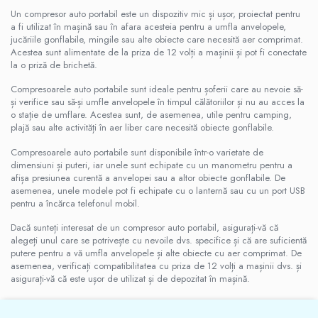
Un compresor auto portabil este un dispozitiv mic și ușor, proiectat pentru
a fi utilizat în mașină sau în afara acesteia pentru a umfla anvelopele,
jucăriile gonflabile, mingile sau alte obiecte care necesită aer comprimat.
Acestea sunt alimentate de la priza de 12 volți a mașinii și pot fi conectate
la o priză de brichetă.
Compresoarele auto portabile sunt ideale pentru șoferii care au nevoie să-
și verifice sau să-și umfle anvelopele în timpul călătoriilor și nu au acces la
o stație de umflare. Acestea sunt, de asemenea, utile pentru camping,
plajă sau alte activități în aer liber care necesită obiecte gonflabile.
Compresoarele auto portabile sunt disponibile într-o varietate de
dimensiuni și puteri, iar unele sunt echipate cu un manometru pentru a
afișa presiunea curentă a anvelopei sau a altor obiecte gonflabile. De
asemenea, unele modele pot fi echipate cu o lanternă sau cu un port USB
pentru a încărca telefonul mobil.
Dacă sunteți interesat de un compresor auto portabil, asigurați-vă că
alegeți unul care se potrivește cu nevoile dvs. specifice și că are suficientă
putere pentru a vă umfla anvelopele și alte obiecte cu aer comprimat. De
asemenea, verificați compatibilitatea cu priza de 12 volți a mașinii dvs. și
asigurați-vă că este ușor de utilizat și de depozitat în mașină.