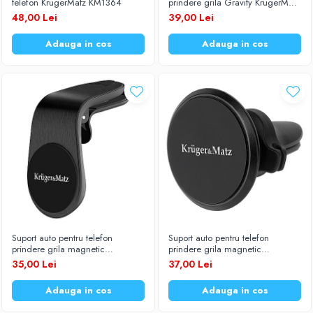
telefon KrugerMatz KM1364
prindere grila Gravity KrugerMatz
KM1362
48,00 Lei
39,00 Lei
Adauga in cos
Adauga in cos
Suport auto pentru telefon
Suport auto pentru telefon
prindere grila magnetic
prindere grila magnetic
KrugerMatz KM1365
KrugerMatz KM1363
35,00 Lei
37,00 Lei
Adauga in cos
Adauga in cos