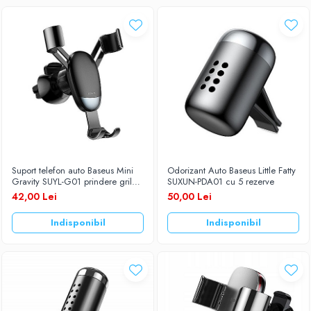
Suport telefon auto Baseus Mini
Odorizant Auto Baseus Little Fatty
Gravity SUYL-G01 prindere grila
SUXUN-PDA01 cu 5 rezerve
ventilatie
42,00 Lei
50,00 Lei
Indisponibil
Indisponibil