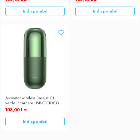
Indisponibil
Indisponibil
Aspirator wireless Baseus C1
verde incarcare USB-C CRXCQC1-
06
108,00 Lei
Indisponibil