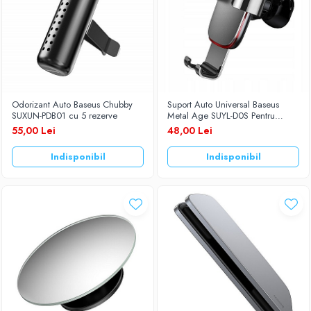
Odorizant Auto Baseus Chubby
Suport Auto Universal Baseus
SUXUN-PDB01 cu 5 rezerve
Metal Age SUYL-D0S Pentru
Ventilatie Argintiu
55,00 Lei
48,00 Lei
Indisponibil
Indisponibil