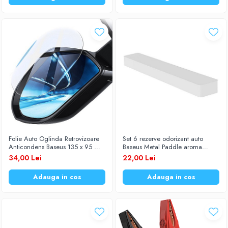
Diverse accesorii auto
Carcase protectie NOCO BOOST
Invertoare Auto
Incarcator masina electrica
Aparate de spalat cu presiune
Compresoare
Folie Auto Oglinda Retrovizoare
Set 6 rezerve odorizant auto
Anticondens Baseus 135 x 95 mm
Baseus Metal Paddle aroma
SGFY-C02 Clear set 2 buc.
Osmanthus
34,00 Lei
22,00 Lei
Adauga in cos
Adauga in cos