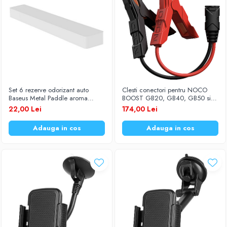
Set 6 rezerve odorizant auto
Clesti conectori pentru NOCO
Baseus Metal Paddle aroma
BOOST GB20, GB40, GB50 si
trandafir
GBX45 12V GBC003
22,00 Lei
174,00 Lei
Adauga in cos
Adauga in cos