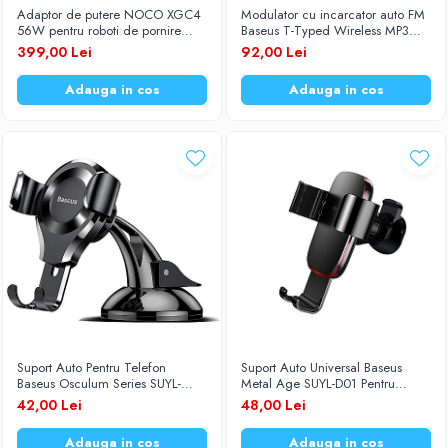
Adaptor de putere NOCO XGC4
Modulator cu incarcator auto FM
Baterii Zinc-Aer
Becuri LED
56W pentru roboti de pornire
Baseus T-Typed Wireless MP3
NOCO Boost GB70 / GB150 /
CCALL-TM0A
399,00 Lei
92,00 Lei
Aplice LED
GB500
Lanterne
Adauga in cos
Adauga in cos
Lampi
Kit-uri vlogging
Electrice
Convertoare tensiune
Prelungitoare
Stabilizatoare tensiune
Ventilatoare
Diverse gadgeturi
Cablu coaxial
Periferice PC
Suport Auto Pentru Telefon
Suport Auto Universal Baseus
Accesorii auto
Baseus Osculum Series SUYL-
Metal Age SUYL-D01 Pentru
XP01
Ventilatie Negru
Redresoare
42,00 Lei
48,00 Lei
Roboti pornire
Adauga in cos
Adauga in cos