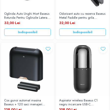
Oglinda Auto Unghi Mort Baseus
Odorizant auto cu rezerva Baseus
Rotunda Pentru Oglinzile Laterale
Metal Paddle pentru grila
Cu Adeziv ACMDJ-01 set 2 buc.
ventilatie argintiu SUXUN-MP0S
33,00 Lei
32,00 Lei
Indisponibil
Indisponibil
Cos gunoi automat masina
Aspirator wireless Baseus C1
Baseus + 120 saci menajeri
negru incarcare USB-C
negru CRLJT01-01
CRXCQC1-01
138,00 Lei
108,00 Lei