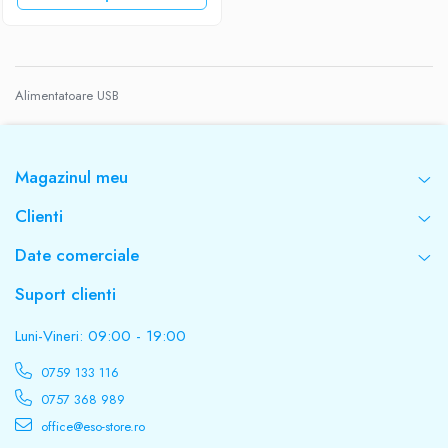
Diverse accesorii auto
Carcase protectie NOCO BOOST
Invertoare Auto
Incarcator masina electrica
Alimentatoare USB
Aparate de spalat cu presiune
Compresoare
Magazinul meu
Clienti
Date comerciale
Suport clienti
Luni-Vineri: 09:00 - 19:00
0759 133 116
0757 368 989
office@eso-store.ro