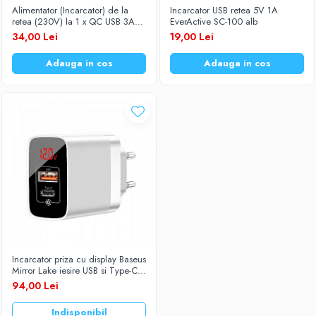
Alimentator (Incarcator) de la
Incarcator USB retea 5V 1A
Baterii Zinc-Aer
Becuri LED
retea (230V) la 1 x QC USB 3A
EverActive SC-100 alb
Fast Charge Alb GF-U206Q Golf
34,00 Lei
19,00 Lei
Aplice LED
Lanterne
Adauga in cos
Adauga in cos
Lampi
Kit-uri vlogging
Electrice
Convertoare tensiune
Prelungitoare
Stabilizatoare tensiune
Ventilatoare
Diverse gadgeturi
Cablu coaxial
Periferice PC
Incarcator priza cu display Baseus
Accesorii auto
Mirror Lake iesire USB si Type-C
Quick Charge 18W CCJMHC-
Redresoare
94,00 Lei
A02 Alb
Roboti pornire
Indisponibil