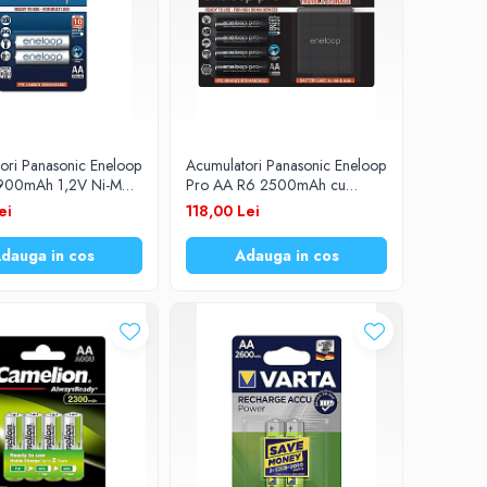
ori Panasonic Eneloop
Acumulatori Panasonic Eneloop
900mAh 1,2V Ni-MH
Pro AA R6 2500mAh cu
/2BE set 2 buc.
carcasa 1,2V Ni-MH BK-
ei
118,00 Lei
3HCDEC4BE set 4 buc.
dauga in cos
Adauga in cos