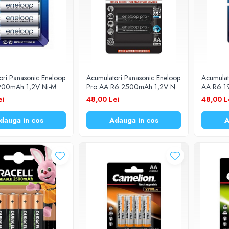
ori Panasonic Eneloop
Acumulatori Panasonic Eneloop
Acumulat
900mAh 1,2V Ni-MH
Pro AA R6 2500mAh 1,2V Ni-
AA R6 1
/4LE set 4 buc.
MH BK-3HCDE/2BE set 2 buc.
BK-3MCCE
ei
48,00 Lei
48,00 L
dauga in cos
Adauga in cos
A