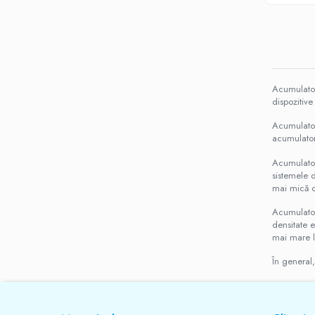
Acumulator
dispozitive
Acumulatori
acumulatori
Acumulatori
sistemele d
mai mică de
Acumulatori
densitate e
mai mare la
În general,