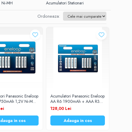
i Ni-MH
Acumulatori Stationari
Ordoneaza:
ori Panasonic Eneloop
Acumulatori Panasonic Eneloop
750mAh 1,2V Ni-MH
AA R6 1900mAh + AAA R3
/8BE set 8 buc.
750mAh 1,2V Ni-MH BK-
Lei
128,00 Lei
KJMCCE/44E
dauga in cos
Adauga in cos