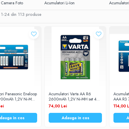
i Camera Foto
Acumulatori Li-Ion
Acumulator
1-
24
din
113
produse
ori Panasonic Eneloop
Acumulatori Varta AA R6
Acumulat
900mAh 1,2V Ni-MH
2600mAh 1,2V Ni-MH set 4
AAA R3 
/8BE set 8 buc.
buc.
BK-4MCCE
ei
74,00 Lei
114,00 
dauga in cos
Adauga in cos
A