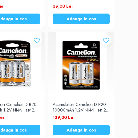
buc.
ei
39,00 Lei
dauga in cos
Adauga in cos
ori Camelion D R20
Acumulatori Camelion D R20
 1,2V Ni-MH set 2
10000mAh 1,2V Ni-MH set 2
buc.
ei
139,00 Lei
dauga in cos
Adauga in cos