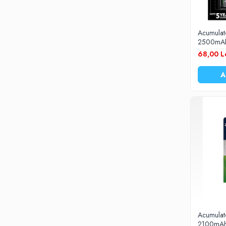
Acumulat
2500mAh 
buc
68,00 L
A
Acumulat
2100mAh 