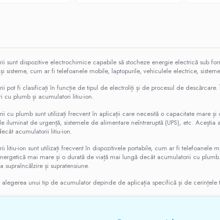
ii sunt dispozitive electrochimice capabile să stocheze energie electrică sub for
 și sisteme, cum ar fi telefoanele mobile, laptopurile, vehiculele electrice, siste
i pot fi clasificați în funcție de tipul de electroliți și de procesul de descărcare
 cu plumb și acumulatori litiu-ion.
i cu plumb sunt utilizați frecvent în aplicații care necesită o capacitate mare și 
e iluminat de urgență, sistemele de alimentare neîntreruptă (UPS), etc. Aceștia au
cât acumulatorii litiu-ion.
i litiu-ion sunt utilizați frecvent în dispozitivele portabile, cum ar fi telefoanele m
nergetică mai mare și o durată de viață mai lungă decât acumulatorii cu plumb. Cu
 supraîncălzire și supratensiune.
 alegerea unui tip de acumulator depinde de aplicația specifică și de cerințele teh