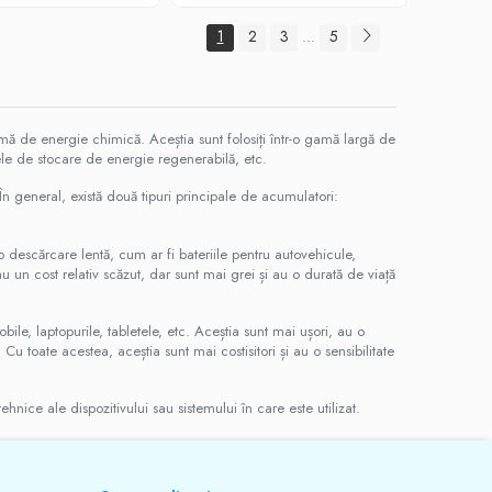
1
2
3
5
...
mă de energie chimică. Aceștia sunt folosiți într-o gamă largă de
mele de stocare de energie regenerabilă, etc.
. În general, există două tipuri principale de acumulatori:
o descărcare lentă, cum ar fi bateriile pentru autovehicule,
 un cost relativ scăzut, dar sunt mai grei și au o durată de viață
obile, laptopurile, tabletele, etc. Aceștia sunt mai ușori, au o
 toate acestea, aceștia sunt mai costisitori și au o sensibilitate
nice ale dispozitivului sau sistemului în care este utilizat.