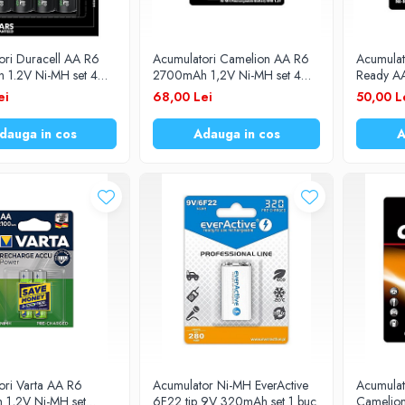
ori Duracell AA R6
Acumulatori Camelion AA R6
Acumulat
1.2V Ni-MH set 4
2700mAh 1,2V Ni-MH set 4
Ready A
buc.
Ni-MH se
ei
68,00 Lei
50,00 L
dauga in cos
Adauga in cos
A
ori Varta AA R6
Acumulator Ni-MH EverActive
Acumulat
1,2V Ni-MH set
6F22 tip 9V 320mAh set 1 buc.
Camelio