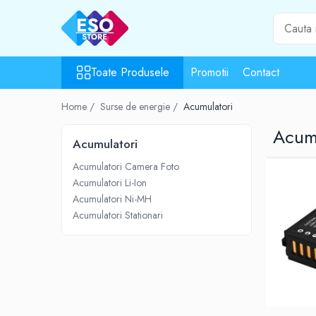
Toate Produsele
Toate Produsele
Promotii
Contact
Toate Categoriile
Surse de energie
Home /
Surse de energie /
Acumulatori
Baterii
Acum
Acumulatori
Acumulatori
UPS-uri
Acumulatori Camera Foto
Powerbank-uri
Acumulatori Li-Ion
Panouri solare
Acumulatori Ni-MH
Generatoare
Acumulatori Stationari
Surse de incarcare
Incarcatoare
Alimentatoare USB
Incarcatoare auto
Cabluri USB