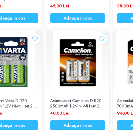
buc.
ei
45,00 Lei
38,00 L
dauga in cos
Adauga in cos
A
ori Varta D R20
Acumulatori Camelion D R20
Acumulat
1,2V Ni-MH set 2
2500mAh 1,2V Ni-MH set 2
7000mAh
buc.
buc.
ei
40,00 Lei
96,00 L
dauga in cos
Adauga in cos
A