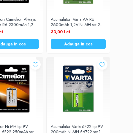
ori Camelion Always
Acumulatori Varta AA R6
A R6 2300mAh 1,2V
2600mAh 1,2V Ni-MH set 2
t 4 buc.
buc.
ei
33,00 Lei
dauga in cos
Adauga in cos
or Ni-MH tip 9V
Acumulator Varta 6F22 tip 9V
n 6F22 250mAh set 1
200mAh Ni-MH 56722 set 1