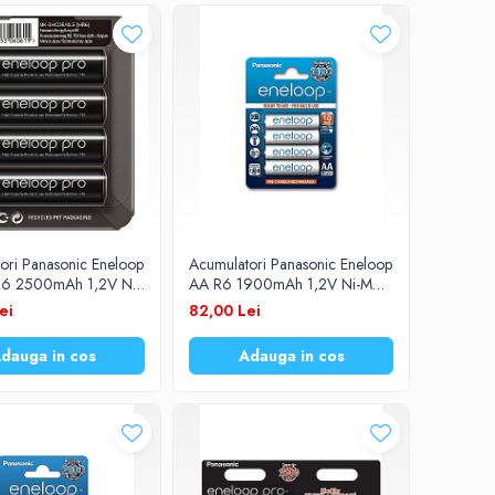
ori Panasonic Eneloop
Acumulatori Panasonic Eneloop
R6 2500mAh 1,2V Ni-
AA R6 1900mAh 1,2V Ni-MH
HCDE/4LE set 4 buc.
BK-3MCCE/4BE set 4 buc.
ei
82,00 Lei
dauga in cos
Adauga in cos