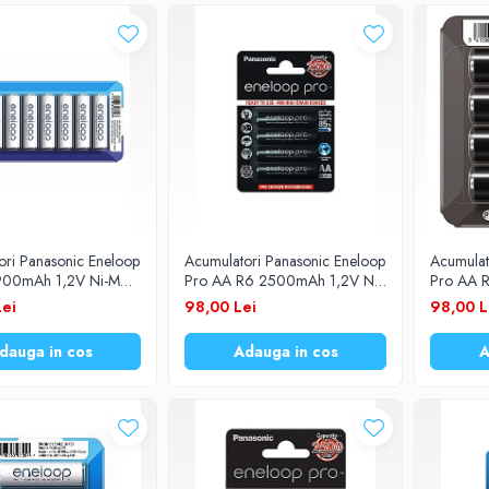
ori Panasonic Eneloop
Acumulatori Panasonic Eneloop
Acumulat
900mAh 1,2V Ni-MH
Pro AA R6 2500mAh 1,2V Ni-
Pro AA 
/8LE (HR6) set 8
MH BK-3HCDE/4BE set 4 buc.
MH BK-3
Lei
98,00 Lei
98,00 L
dauga in cos
Adauga in cos
A