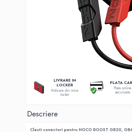
Incarcatoare 12V / 6V AGM / VRLA
Surse de iluminat
Becuri LED
Aplice LED
Lanterne
Lampi
Kit-uri vlogging
Electrice
Convertoare tensiune
Prelungitoare
LIVRARE IN
Stabilizatoare tensiune
PLATA CA
LOCKER
Plata online
Ventilatoare
Ridicare din orice
securizata
locker
Diverse gadgeturi
Cablu coaxial
Descriere
Periferice PC
Accesorii auto
Redresoare
Clesti conectori pentru NOCO BOOST GB20, GB