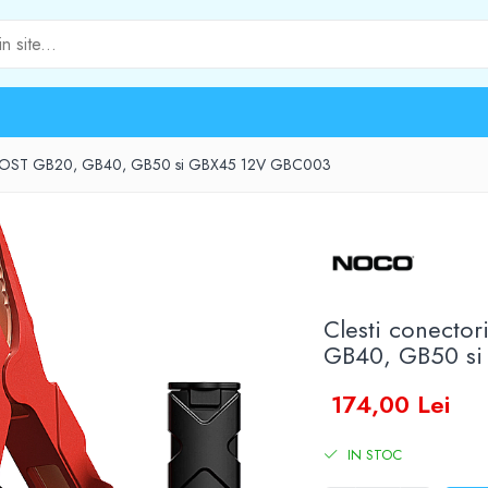
 BOOST GB20, GB40, GB50 si GBX45 12V GBC003
Clesti conect
GB40, GB50 s
174,00 Lei
IN STOC