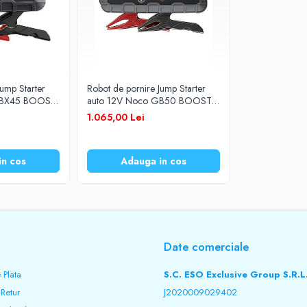
Jump Starter
Robot de pornire Jump Starter
GBX45 BOOST
auto 12V Noco GB50 BOOST
XL Lithium 1500A
1.065,00 Lei
in cos
Adauga in cos
Date comerciale
 Plata
S.C. ESO Exclusive Group S.R.L
 Retur
J2020009029402