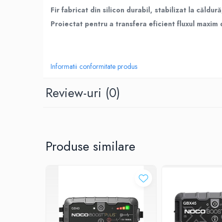
Roboti pornire
Fir fabricat din silicon durabil, stabilizat la căld
Diverse accesorii auto
Proiectat pentru a transfera eficient fluxul maxim
Carcase protectie NOCO BOOST
Invertoare Auto
Incarcator masina electrica
Informatii conformitate produs
Aparate de spalat cu presiune
Compresoare
Review-uri
(0)
Top Branduri
Top Categorii
Incarcatoare auto
Roboti pornire
Produse similare
Redresoare
Baterii Alcaline Tip AG
Acumulatori
Incarcatoare
Becuri LED