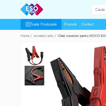
Toate Produsele
Toate Produsele
Promotii
Contact
Toate Categoriile
Surse de energie
Home /
Accesorii auto /
Clesti conectori pentru NOCO
Baterii
Acumulatori
UPS-uri
Powerbank-uri
Panouri solare
Generatoare
Surse de incarcare
Incarcatoare
Alimentatoare USB
Incarcatoare auto
Cabluri USB