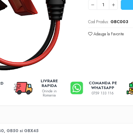
Cod Produs:
GBC003
Adauga la Favorite
LIVRARE
COMANDA PE
RD
RAPIDA
WHATSAPP
Orinde in
0759 133 116
Romania
40, GB50 si GBX45