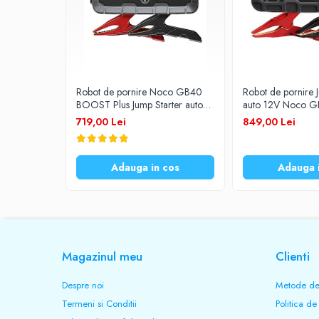
Prelungitoare
UPS-uri
Stabilizatoare tensiune
Incarcatoare auto
Robot de pornire Noco GB40
Robot de pornire 
Cabluri USB
BOOST Plus Jump Starter auto
auto 12V Noco 
12V 1000A Lithium
Lithium 1250A
719,00 Lei
849,00 Lei
Baterii Zinc-Aer
Toate Produsele
Adauga in cos
Adauga 
Magazinul meu
Clienti
Despre noi
Metode de
Termeni si Conditii
Politica de