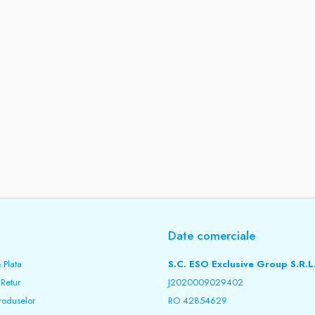
Date comerciale
 Plata
S.C. ESO Exclusive Group S.R.L
 Retur
J2020009029402
roduselor
RO 42854629