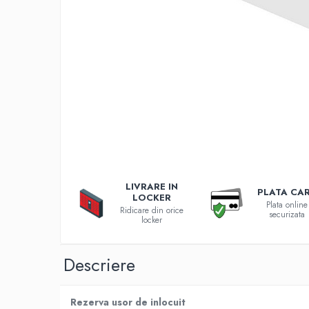
Incarcatoare 12V / 6V AGM / VRLA
Surse de iluminat
Becuri LED
Aplice LED
Lanterne
Lampi
Kit-uri vlogging
Electrice
Convertoare tensiune
Prelungitoare
LIVRARE IN
Stabilizatoare tensiune
PLATA CA
LOCKER
Plata online
Ventilatoare
Ridicare din orice
securizata
locker
Diverse gadgeturi
Cablu coaxial
Descriere
Periferice PC
Accesorii auto
Rezerva usor de inlocuit
Redresoare