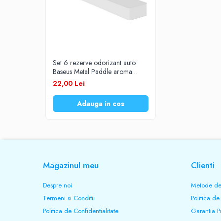
Prelungitoare
UPS-uri
Stabilizatoare tensiune
Incarcatoare auto
Set 6 rezerve odorizant auto
Cabluri USB
Baseus Metal Paddle aroma
trandafir
22,00 Lei
Baterii Zinc-Aer
Toate Produsele
Adauga in cos
Magazinul meu
Clienti
Despre noi
Metode de
Termeni si Conditii
Politica de
Politica de Confidentialitate
Garantia P