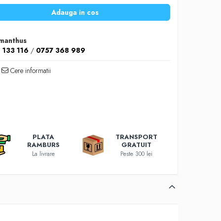
Adauga in cos
manthus
 133 116
/
0757 368 989
Cere informatii
PLATA
TRANSPORT
RAMBURS
GRATUIT
La livrare
Peste 300 lei