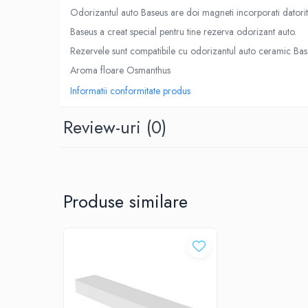
Roboti pornire
Odorizantul auto Baseus are doi magneti incorporati datorit
Diverse accesorii auto
Baseus a creat special pentru tine rezerva odorizant auto.
Carcase protectie NOCO BOOST
Rezervele sunt compatibile cu odorizantul auto ceramic Bas
Invertoare Auto
Aroma floare Osmanthus
Incarcator masina electrica
Informatii conformitate produs
Aparate de spalat cu presiune
Compresoare
Review-uri
(0)
Top Branduri
Top Categorii
Incarcatoare auto
Roboti pornire
Produse similare
Redresoare
Baterii Alcaline Tip AG
Acumulatori
Incarcatoare
Becuri LED