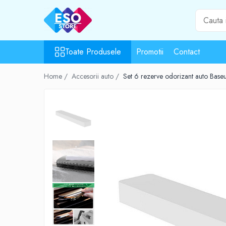
Toate Produsele
Toate Produsele
Promotii
Contact
Toate Categoriile
Surse de energie
Home /
Accesorii auto /
Set 6 rezerve odorizant auto Bas
Baterii
Acumulatori
UPS-uri
Powerbank-uri
Panouri solare
Generatoare
Surse de incarcare
Incarcatoare
Alimentatoare USB
Incarcatoare auto
Cabluri USB