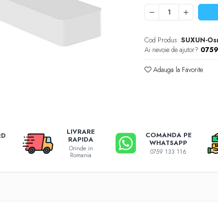
Cod Produs:
SUXUN-Os
Ai nevoie de ajutor?
0759
Adauga la Favorite
LIVRARE
COMANDA PE
RD
RAPIDA
WHATSAPP
Orinde in
0759 133 116
Romania