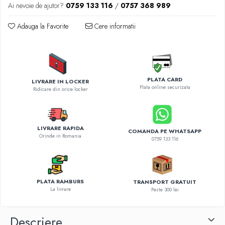
Diverse accesorii auto
Ai nevoie de ajutor?
0759 133 116
/
0757 368 989
Carcase protectie NOCO BOOST
Adauga la Favorite
Cere informatii
Invertoare Auto
Incarcator masina electrica
Aparate de spalat cu presiune
Compresoare
PLATA CARD
LIVRARE IN LOCKER
Plata online securizata
Ridicare din orice locker
LIVRARE RAPIDA
COMANDA PE WHATSAPP
Orinde in Romania
0759 133 116
PLATA RAMBURS
TRANSPORT GRATUIT
La livrare
Peste 300 lei
Descriere