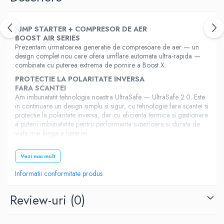
JUMP STARTER + COMPRESOR DE AER
BOOST AIR SERIES
Prezentam urmatoarea generatie de compresoare de aer — un
design complet nou care ofera umflare automata ultra-rapida —
combinata cu puterea extrema de pornire a Boost X.
PROTECTIE LA POLARITATE INVERSA
FARA SCANTEI
Am imbunatatit tehnologia noastra UltraSafe — UltraSafe 2.0. Este
in continuare un design simplu si sigur, cu tehnologie fara scantei si
protectie la polaritate inversa, dar cu eficienta termica si gestionare
a puterii imbunatatite pentru performanta superioara si durata de
viata mai lunga a bateriei.
INCARCARE RAPIDA DE PANA LA 60W
INCARCA DISPOZITIVELE
Vezi mai mult
Alimenteaza totul. Cu USB-C Power Delivery, ai puterea de a
Informatii conformitate produs
incarca aproape orice. Banca de energie interna ofera 60 de watti
de putere — atat pentru incarcare, cat si pentru alimentare —
pentru dispozitivele USB-C preferate: telefoane, tablete, laptopuri,
Review-uri
(0)
gadgeturi si altele.
DESIGN COMPACT
REZISTENT SI PORTABIL