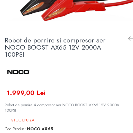
Baterii Zinc-Aer
Becuri LED
Aplice LED
Lanterne
Lampi
Robot de pornire si compresor aer
Kit-uri vlogging
NOCO BOOST AX65 12V 2000A
Electrice
100PSI
Convertoare tensiune
Prelungitoare
Stabilizatoare tensiune
Ventilatoare
Diverse gadgeturi
1.999,00 Lei
Cablu coaxial
Periferice PC
Robot de pornire si compresor aer NOCO BOOST AX65 12V 2000A
100PSI
Accesorii auto
Redresoare
STOC EPUIZAT
Roboti pornire
Cod Produs:
NOCO AX65