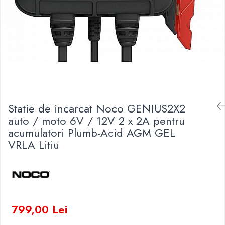
Baterii Zinc-Aer
Becuri LED
Aplice LED
Lanterne
Lampi
Kit-uri vlogging
Electrice
Convertoare tensiune
Statie de incarcat Noco GENIUS2X2
Prelungitoare
auto / moto 6V / 12V 2 x 2A pentru
Stabilizatoare tensiune
acumulatori Plumb-Acid AGM GEL
Ventilatoare
VRLA Litiu
Diverse gadgeturi
Cablu coaxial
Periferice PC
Accesorii auto
Redresoare
799,00 Lei
Roboti pornire