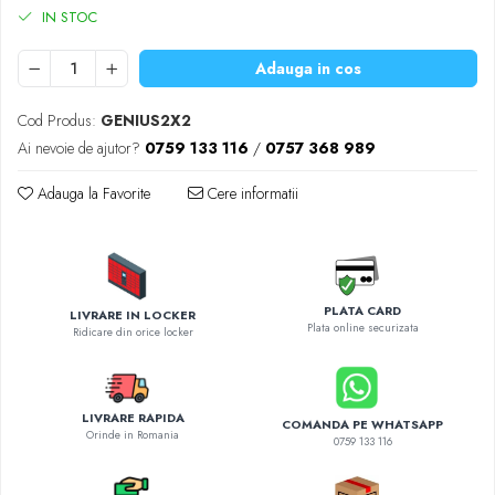
Diverse accesorii auto
IN STOC
Carcase protectie NOCO BOOST
Invertoare Auto
Adauga in cos
Incarcator masina electrica
Cod Produs:
GENIUS2X2
Aparate de spalat cu presiune
Ai nevoie de ajutor?
0759 133 116
/
0757 368 989
Compresoare
Adauga la Favorite
Cere informatii
PLATA CARD
LIVRARE IN LOCKER
Plata online securizata
Ridicare din orice locker
LIVRARE RAPIDA
COMANDA PE WHATSAPP
Orinde in Romania
0759 133 116