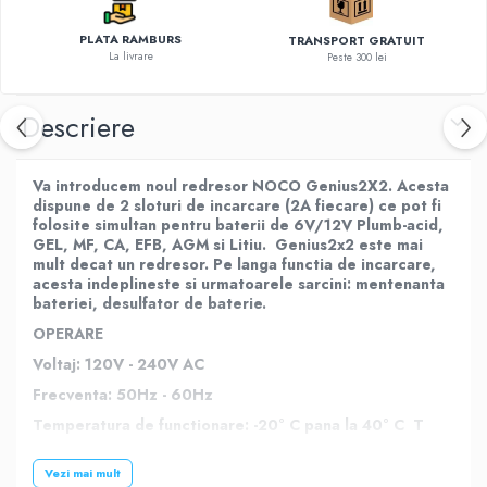
PLATA RAMBURS
TRANSPORT GRATUIT
La livrare
Peste 300 lei
Descriere
Va introducem noul redresor NOCO Genius2X2. Acesta
dispune de 2 sloturi de incarcare (2A fiecare) ce pot fi
folosite simultan pentru baterii de 6V/12V Plumb-acid,
GEL, MF, CA, EFB, AGM si Litiu. Genius2x2 este mai
mult decat un redresor. Pe langa functia de incarcare,
acesta indeplineste si urmatoarele sarcini: mentenanta
bateriei, desulfator de baterie.
OPERARE
Voltaj: 120V - 240V AC
Frecventa: 50Hz - 60Hz
Temperatura de functionare: -20° C pana la 40° C T
emperatura de depozitare: -30° C pana la 60° C
Vezi mai mult
Umiditate: 0 pana la 95% fara condens