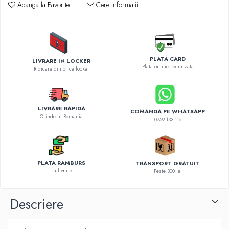
Diverse accesorii auto
Adauga la Favorite
Cere informatii
Carcase protectie NOCO BOOST
Invertoare Auto
Incarcator masina electrica
Aparate de spalat cu presiune
PLATA CARD
LIVRARE IN LOCKER
Plata online securizata
Compresoare
Ridicare din orice locker
LIVRARE RAPIDA
COMANDA PE WHATSAPP
Orinde in Romania
0759 133 116
PLATA RAMBURS
TRANSPORT GRATUIT
La livrare
Peste 300 lei
Descriere