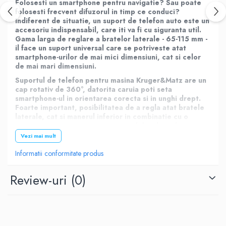
Folosesti un smartphone pentru navigatie? Sau poate
folosesti frecvent difuzorul in timp ce conduci?
Indiferent de situatie, un suport de telefon auto este un
accesoriu indispensabil, care iti va fi cu siguranta util.
Gama larga de reglare a bratelor laterale - 65-115 mm -
il face un suport universal care se potriveste atat
smartphone-urilor de mai mici dimensiuni, cat si celor
de mai mari dimensiuni.
Suportul de telefon pentru masina Kruger&Matz are un
cap rotativ de 360°, datorita caruia poti seta
smartphone-ul in orientarea corecta si in unghi drept.
Foarte important, posibilitatea de a regla atat bratele
laterale, cat si manerul inferior in combinatie cu o
ventuza puternica si o structura solida a bratului
garanteaza o stabilizare excelenta. Poti fi sigur ca
Vezi mai mult
smartphone-ul tau nu va cadea, chiar si atunci cand
conduci pe drumuri denivelate.
Informatii conformitate produs
Tip: suport pentru automobil
Review-uri
(0)
Montare: pe parbriz
Brațe laterale: reglabile, 65-115 mm
Mâner inferior: reglabil
Ramă: reglabila, 140-180mm
Unghiul de înclinare reglabil și capacitate de rotire a
mânerul la 360 °