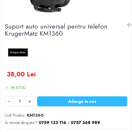
Baterii Zinc-Aer
Becuri LED
Aplice LED
Lanterne
Suport auto universal pentru telefon
Lampi
KrugerMatz KM1360
Kit-uri vlogging
Electrice
Convertoare tensiune
Prelungitoare
Stabilizatoare tensiune
38,00 Lei
Ventilatoare
Diverse gadgeturi
IN STOC
Cablu coaxial
Adauga in cos
Periferice PC
Accesorii auto
Cod Produs:
KM1360
Redresoare
Ai nevoie de ajutor?
0759 133 116
/
0757 368 989
Roboti pornire