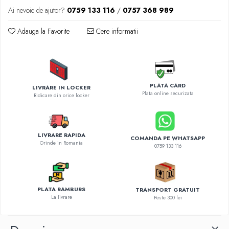
Diverse accesorii auto
Ai nevoie de ajutor?
0759 133 116
/
0757 368 989
Carcase protectie NOCO BOOST
Invertoare Auto
Adauga la Favorite
Cere informatii
Incarcator masina electrica
Aparate de spalat cu presiune
Compresoare
PLATA CARD
LIVRARE IN LOCKER
Plata online securizata
Ridicare din orice locker
LIVRARE RAPIDA
COMANDA PE WHATSAPP
Orinde in Romania
0759 133 116
PLATA RAMBURS
TRANSPORT GRATUIT
La livrare
Peste 300 lei