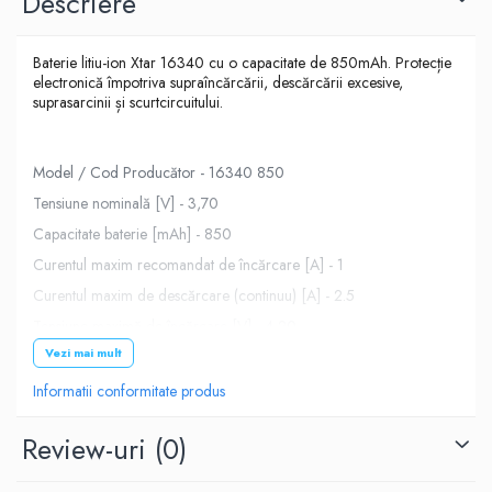
Descriere
Baterie litiu-ion Xtar 16340 cu o capacitate de 850mAh. Protecție
electronică împotriva supraîncărcării, descărcării excesive,
suprasarcinii și scurtcircuitului.
Model / Cod Producător - 16340 850
Tensiune nominală [V] - 3,70
Capacitate baterie [mAh] - 850
Curentul maxim recomandat de încărcare [A] - 1
Curentul maxim de descărcare (continuu) [A] - 2.5
Tensiune maximă de încărcare [V] - 4,20
Vezi mai mult
Diametru [mm] - 16,5
Înălțime [mm] - 34
Informatii conformitate produs
Review-uri
(0)