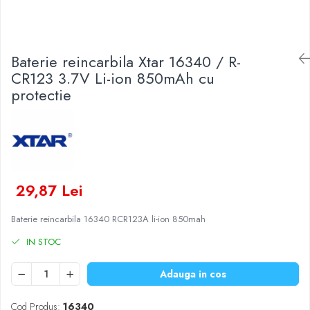
Baterii Zinc-Aer
Becuri LED
Aplice LED
Lanterne
Baterie reincarbila Xtar 16340 / R-
Lampi
CR123 3.7V Li-ion 850mAh cu
protectie
Kit-uri vlogging
Electrice
Convertoare tensiune
Prelungitoare
Stabilizatoare tensiune
Ventilatoare
29,87 Lei
Diverse gadgeturi
Baterie reincarbila 16340 RCR123A li-ion 850mah
Cablu coaxial
Periferice PC
IN STOC
Accesorii auto
Adauga in cos
Redresoare
Roboti pornire
Cod Produs:
16340