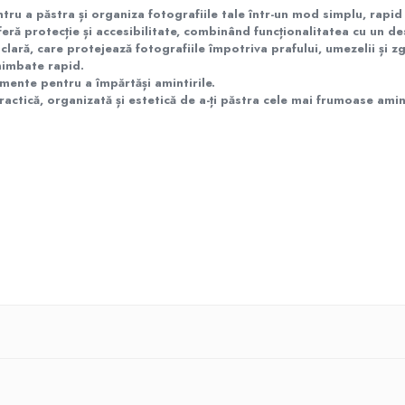
ru a păstra și organiza fotografiile tale într-un mod simplu, rapid 
ră protecție și accesibilitate, combinând funcționalitatea cu un de
lară, care protejează fotografiile împotriva prafului, umezelii și zg
chimbate rapid.
nimente pentru a împărtăși amintirile.
ctică, organizată și estetică de a-ți păstra cele mai frumoase amint
le