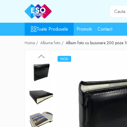
Toate Produsele
Toate Produsele
Promotii
Contact
Toate Categoriile
Surse de energie
Home /
Albume foto /
Album foto cu buzunare 200 poze 1
Baterii
Acumulatori
NOU
UPS-uri
Powerbank-uri
Panouri solare
Generatoare
Surse de incarcare
Incarcatoare
Alimentatoare USB
Incarcatoare auto
Cabluri USB