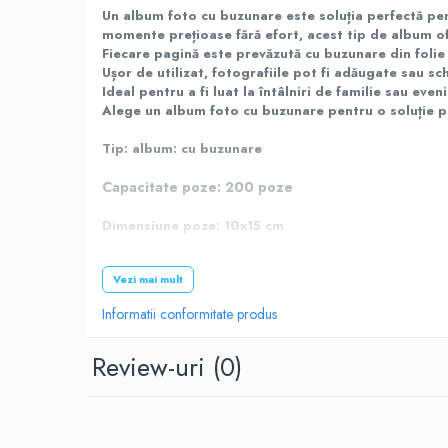
Un album foto cu buzunare este soluția perfectă pent
Roboti pornire
momente prețioase fără efort, acest tip de album ofe
Diverse accesorii auto
Fiecare pagină este prevăzută cu buzunare din folie c
Carcase protectie NOCO BOOST
Ușor de utilizat, fotografiile pot fi adăugate sau s
Ideal pentru a fi luat la întâlniri de familie sau eve
Invertoare Auto
Alege un album foto cu buzunare pentru o soluție pra
Incarcator masina electrica
Aparate de spalat cu presiune
Tip: album: cu buzunare
Compresoare
Capacitate poze: 2
00 poze
Top Branduri
Top Categorii
Dimensiune poze:
10x15 cm
Incarcatoare auto
Legatura: tip carte
Vezi mai mult
Roboti pornire
Culoare file: crem
Redresoare
Informatii conformitate produs
Material coperta: carton imbracat in imitatie de pie
Baterii Alcaline Tip AG
Review-uri
(0)
Acumulatori
Culoare coperta: negru
Incarcatoare
Personalizare coperta: nu
Becuri LED