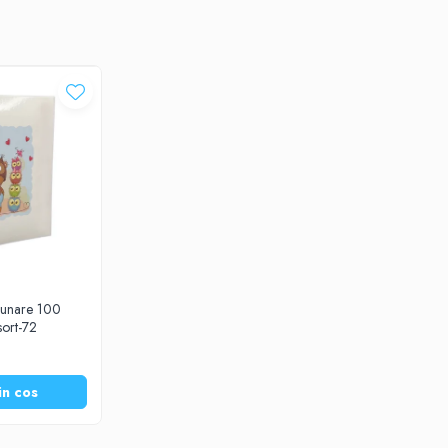
zunare 100
ort-72
in cos