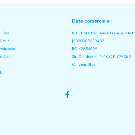
Date comerciale
 Plata
S.C. ESO Exclusive Group S.R.L
 Retur
J2020009029402
roduselor
RO 42854629
e Retur
Str. Orhideei nr. 141K C.P. 077060
Clinceni, Ilfov
L