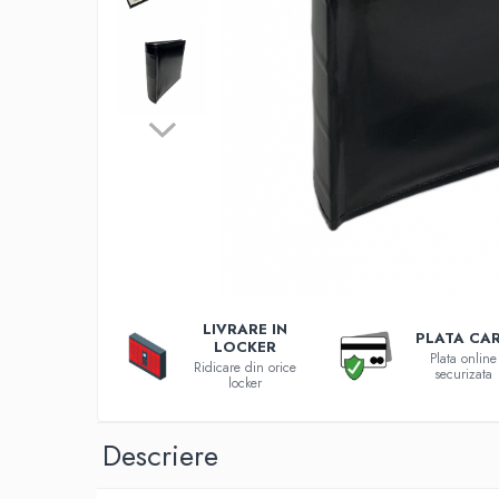
Incarcatoare 12V / 6V AGM / VRLA
Surse de iluminat
Becuri LED
Aplice LED
Lanterne
Lampi
Kit-uri vlogging
Electrice
Convertoare tensiune
Prelungitoare
Stabilizatoare tensiune
LIVRARE IN
PLATA CA
Ventilatoare
LOCKER
Plata online
Diverse gadgeturi
Ridicare din orice
securizata
locker
Cablu coaxial
Periferice PC
Descriere
Accesorii auto
Redresoare