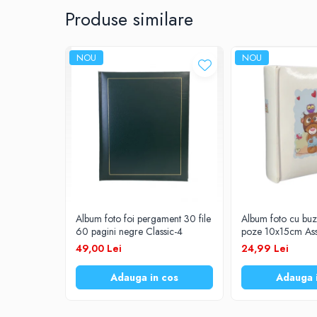
Produse similare
Prelungitoare
UPS-uri
NOU
NOU
Stabilizatoare tensiune
Incarcatoare auto
Cabluri USB
Baterii Zinc-Aer
Toate Produsele
Album foto foi pergament 30 file
Album foto cu bu
60 pagini negre Classic-4
poze 10x15cm Ass
49,00 Lei
24,99 Lei
Adauga in cos
Adauga 