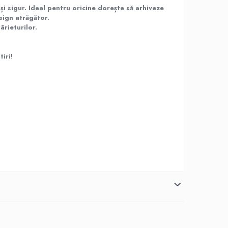
și sigur. Ideal pentru oricine dorește să arhiveze
sign atrăgător.
ârieturilor.
iri!