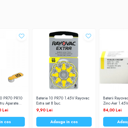
 10 PR70 PR10
Baterie 10 PR70 1.45V Rayovac
Baterii Rayova
tru Aparate
Extra set 8 buc.
Zinc-Aer 1.45V
rii
Auditive Set 60
0 Lei
9,90 Lei
84,00 Lei
in cos
Adauga in cos
Adaug