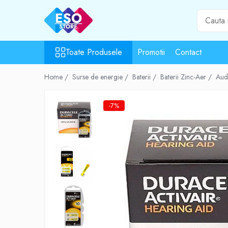
Toate Produsele
Toate Produsele
Promotii
Contact
Toate Categoriile
Surse de energie
Home /
Surse de energie /
Baterii /
Baterii Zinc-Aer /
Aud
Baterii
Acumulatori
-7%
UPS-uri
Powerbank-uri
Panouri solare
Generatoare
Surse de incarcare
Incarcatoare
Alimentatoare USB
Incarcatoare auto
Cabluri USB