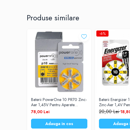
Prelungitoare
UPS-uri
Produse similare
Stabilizatoare tensiune
Incarcatoare auto
-6%
Cabluri USB
Baterii Zinc-Aer
Toate Produsele
Baterii PowerOne 10 PR70 Zinc-
Baterii Energizer
Aer 1,45V Pentru Aparate
Zinc-Aer 1,4V Pen
Auditive Set 60 Baterii
Auditive Set 8 Bate
20,00 Lei
78,00 Lei
18,8
Adauga in cos
Adauga 