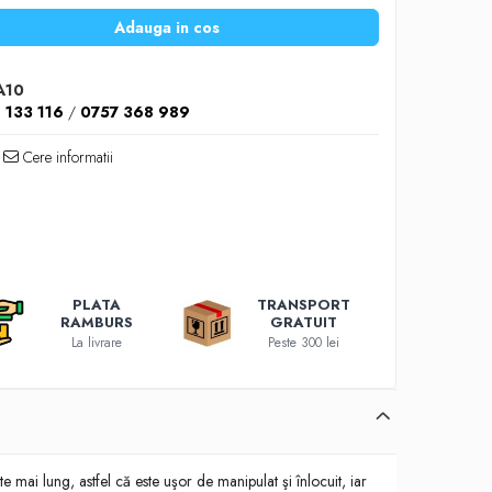
Adauga in cos
A10
 133 116
/
0757 368 989
Cere informatii
PLATA
TRANSPORT
RAMBURS
GRATUIT
La livrare
Peste 300 lei
 mai lung, astfel că este uşor de manipulat şi înlocuit, iar