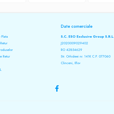
Date comerciale
 Plata
S.C. ESO Exclusive Group S.R.L
 Retur
J2020009029402
roduselor
RO 42854629
e Retur
Str. Orhideei nr. 141K C.P. 077060
Clinceni, Ilfov
L