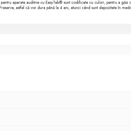
 pentru aparate auditive cu EasyTab® sunt codificate cu culori, pentru a găsi c
reserve, astfel că vor dura până la 4 ani, atunci când sunt depozitate în medi
70, HA10, 10AU, 10HPX, s10, p10, PR230, ZA10, AC230