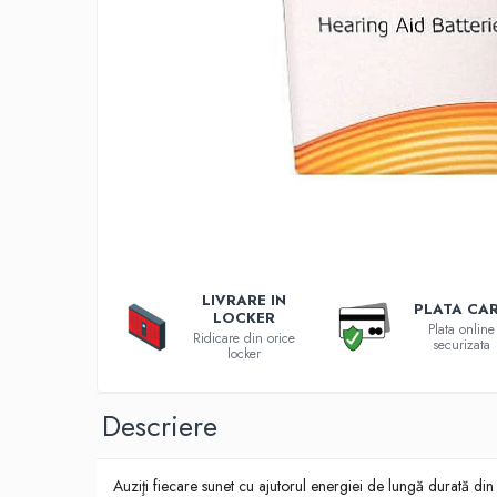
Incarcatoare 12V / 6V AGM / VRLA
Surse de iluminat
Becuri LED
Aplice LED
Lanterne
Lampi
Kit-uri vlogging
Electrice
Convertoare tensiune
Prelungitoare
LIVRARE IN
Stabilizatoare tensiune
PLATA CA
LOCKER
Plata online
Ventilatoare
Ridicare din orice
securizata
locker
Diverse gadgeturi
Cablu coaxial
Descriere
Periferice PC
Accesorii auto
Auziţi fiecare sunet cu ajutorul energiei de lungă durată din
Redresoare