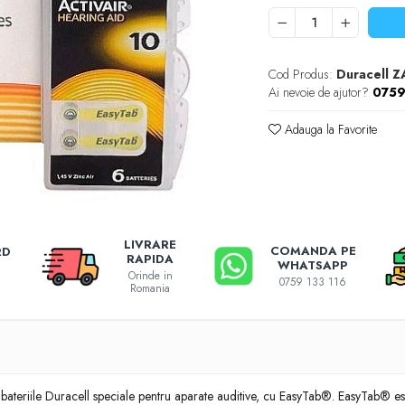
Cod Produs:
Duracell Z
Ai nevoie de ajutor?
0759
Adauga la Favorite
LIVRARE
COMANDA PE
RD
RAPIDA
WHATSAPP
Orinde in
0759 133 116
Romania
 bateriile Duracell speciale pentru aparate auditive, cu EasyTab®. EasyTab® este