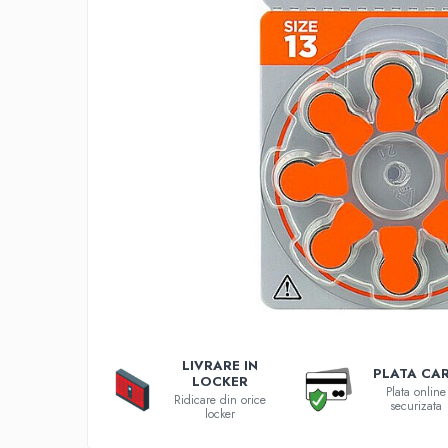
Incarcatoare 12V / 6V AGM / VRLA
Surse de iluminat
Becuri LED
Aplice LED
Lanterne
Lampi
Kit-uri vlogging
Electrice
Convertoare tensiune
Prelungitoare
Stabilizatoare tensiune
Ventilatoare
Diverse gadgeturi
Cablu coaxial
LIVRARE IN
PLATA CA
Periferice PC
LOCKER
Plata online
Ridicare din orice
securizata
Accesorii auto
locker
Redresoare