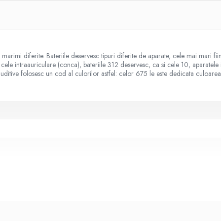
u marimi diferite. Bateriile deservesc tipuri diferite de aparate, cele mai mari 
, cele intraauriculare (conca), bateriile 312 deservesc, ca si cele 10, aparatele
 auditive folosesc un cod al culorilor astfel: celor 675 le este dedicata culoa
48, HA13, 13AU, 13HPX, ZA13, PR13H