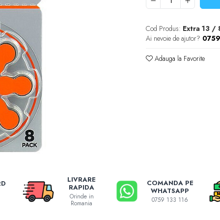
Cod Produs:
Extra 13 / 
Ai nevoie de ajutor?
0759
Adauga la Favorite
LIVRARE
COMANDA PE
RD
RAPIDA
WHATSAPP
Orinde in
0759 133 116
Romania