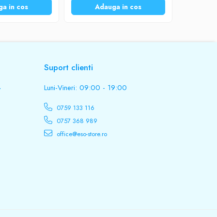
a in cos
Adauga in cos
Ad
Suport clienti
.
Luni-Vineri: 09:00 - 19:00
0759 133 116
0757 368 989
office@eso-store.ro