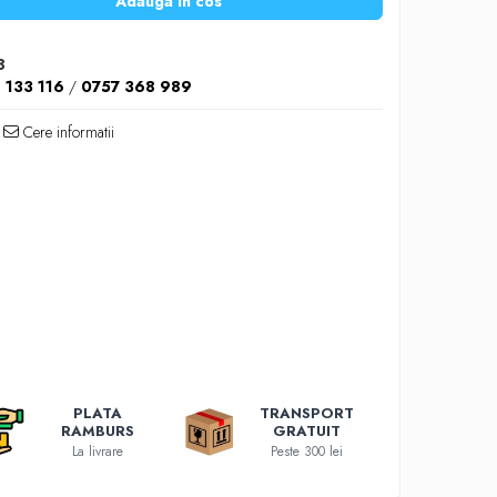
Adauga in cos
8
 133 116
/
0757 368 989
Cere informatii
PLATA
TRANSPORT
RAMBURS
GRATUIT
La livrare
Peste 300 lei