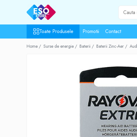
Toate Produsele
Toate Produsele
Promotii
Contact
Toate Categoriile
Surse de energie
Home /
Surse de energie /
Baterii /
Baterii Zinc-Aer /
Aud
Baterii
Acumulatori
UPS-uri
Powerbank-uri
Panouri solare
Generatoare
Surse de incarcare
Incarcatoare
Alimentatoare USB
Incarcatoare auto
Cabluri USB