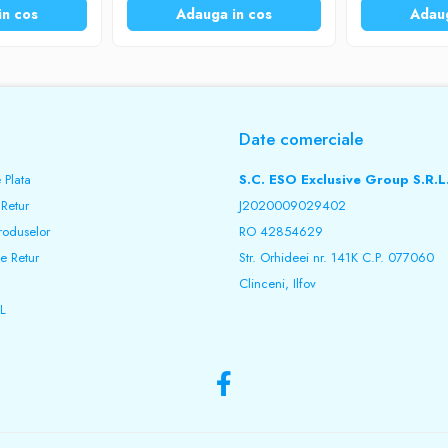
in cos
Adauga in cos
Adaug
Date comerciale
 Plata
S.C. ESO Exclusive Group S.R.L
 Retur
J2020009029402
roduselor
RO 42854629
e Retur
Str. Orhideei nr. 141K C.P. 077060
Clinceni, Ilfov
L