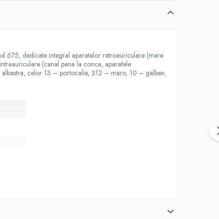
fiind 675, dedicate integral aparatelor retroauriculare (mare
 intraauriculare (canal pana la conca, aparatele
rea albastra, celor 13 – portocalie, 312 – maro, 10 – galben.