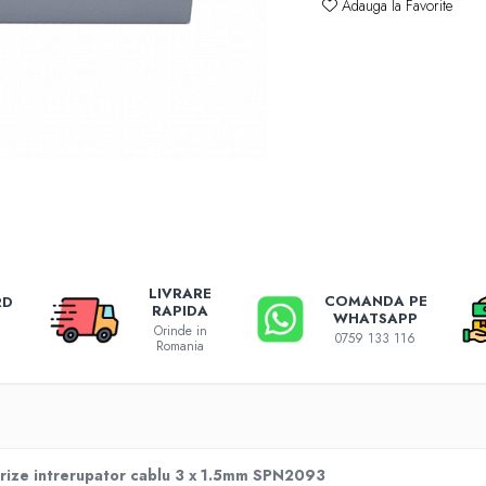
Adauga la Favorite
LIVRARE
COMANDA PE
RD
RAPIDA
WHATSAPP
Orinde in
0759 133 116
Romania
 prize intrerupator cablu 3 x 1.5mm SPN2093