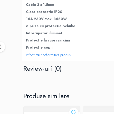
Roboti pornire
Cablu 3 x 1.5mm
Diverse accesorii auto
Clasa protectie IP20
Carcase protectie NOCO BOOST
16A 230V Max. 3680W
Invertoare Auto
6 prize cu protectie Schuko
Incarcator masina electrica
Intrerupator iluminat
Aparate de spalat cu presiune
Protectie la suprasarcina
Compresoare
Protectie copii
Top Branduri
Informatii conformitate produs
Top Categorii
Incarcatoare auto
Review-uri
(0)
Roboti pornire
Redresoare
Baterii Alcaline Tip AG
Produse similare
Acumulatori
Incarcatoare
Becuri LED