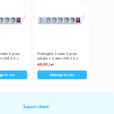
 metri 5 prize
Prelungitor 3 metri 5 prize
Prelungitor
iri USB 2.0 +
schuko + 2 iesiri USB 2.0 +
schuko + 2 
cablu 3x1mm TED
intrerupator cablu 3x1mm TED
intrerupat
49,00 Lei
54,00 Lei
a in cos
Adauga in cos
Ad
Suport clienti