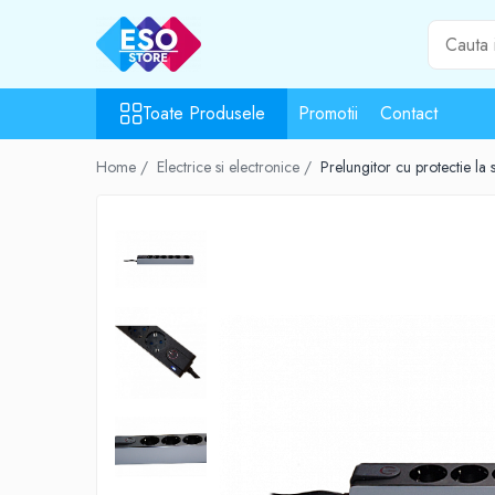
Toate Produsele
Toate Produsele
Promotii
Contact
Toate Categoriile
Surse de energie
Home /
Electrice si electronice /
Prelungitor cu protectie l
Baterii
Acumulatori
UPS-uri
Powerbank-uri
Panouri solare
Generatoare
Surse de incarcare
Incarcatoare
Alimentatoare USB
Incarcatoare auto
Cabluri USB