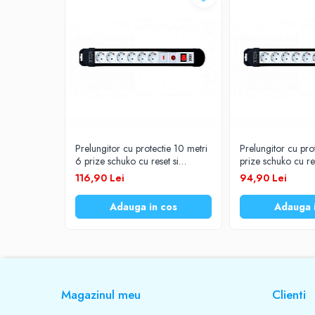
Prelungitoare
UPS-uri
Stabilizatoare tensiune
Incarcatoare auto
Cabluri USB
Baterii Zinc-Aer
Toate Produsele
Prelungitor cu protectie 10 metri
Prelungitor cu pro
6 prize schuko cu reset si
prize schuko cu res
intrerupator cablu 3x1,5mm TED
intrerupator cab
116,90 Lei
94,90 Lei
Adauga in cos
Adauga 
Magazinul meu
Clienti