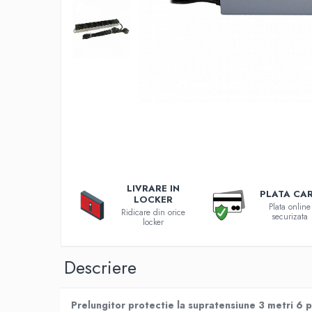
Incarcatoare 12V / 6V AGM / VRLA
Surse de iluminat
Becuri LED
Aplice LED
Lanterne
Lampi
Kit-uri vlogging
Electrice
Convertoare tensiune
Prelungitoare
LIVRARE IN
Stabilizatoare tensiune
PLATA CA
LOCKER
Plata online
Ventilatoare
Ridicare din orice
securizata
locker
Diverse gadgeturi
Cablu coaxial
Descriere
Periferice PC
Accesorii auto
Prelungitor protectie la supratensiune 3 metri 6
Redresoare