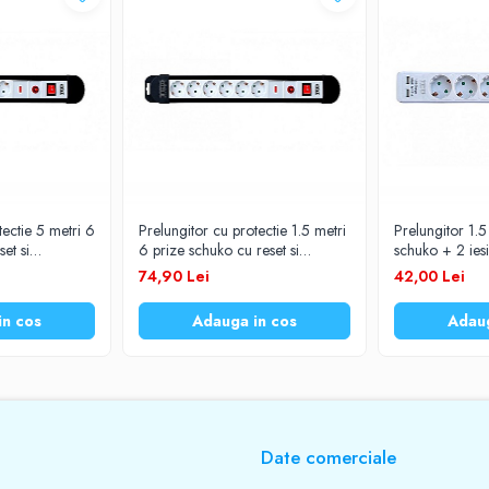
tectie 5 metri 6
Prelungitor cu protectie 1.5 metri
Prelungitor 1.5
et si
6 prize schuko cu reset si
schuko + 2 ies
lu 3x1,5mm TED
intrerupator cablu 3x1,5mm TED
intrerupator 
74,90 Lei
42,00 Lei
in cos
Adauga in cos
Adaug
Date comerciale