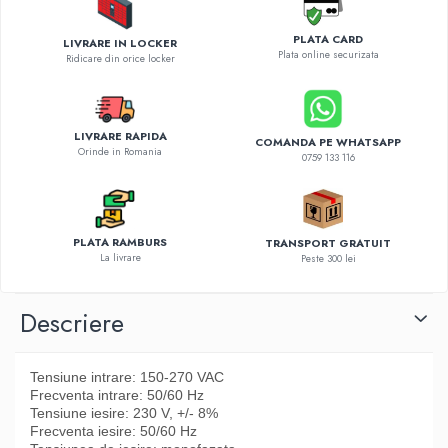
Diverse accesorii auto
Carcase protectie NOCO BOOST
PLATA CARD
LIVRARE IN LOCKER
Plata online securizata
Invertoare Auto
Ridicare din orice locker
Incarcator masina electrica
Aparate de spalat cu presiune
Compresoare
LIVRARE RAPIDA
COMANDA PE WHATSAPP
Orinde in Romania
0759 133 116
PLATA RAMBURS
TRANSPORT GRATUIT
La livrare
Peste 300 lei
Descriere
Tensiune intrare: 150-270 VAC
Frecventa intrare: 50/60 Hz
Tensiune iesire: 230 V, +/- 8%
Frecventa iesire: 50/60 Hz