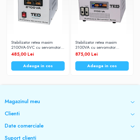
Stabilizator retea maxim
Stabilizator retea maxim
2100VA-SVC cu servomotor
3100VA cu servomotor
TED2100SVC TED Electric
TED3100SVC TED Electric
485,00 Lei
875,00 Lei
Adauga in cos
Adauga in cos
Magazinul meu
Clienti
Date comerciale
Suport clienti