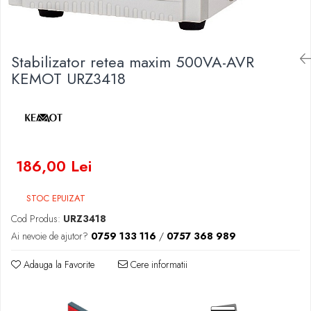
Baterii Zinc-Aer
Becuri LED
Aplice LED
Lanterne
Stabilizator retea maxim 500VA-AVR
Lampi
KEMOT URZ3418
Kit-uri vlogging
Electrice
Convertoare tensiune
Prelungitoare
186,00 Lei
Stabilizatoare tensiune
Ventilatoare
STOC EPUIZAT
Diverse gadgeturi
Cod Produs:
URZ3418
Cablu coaxial
Ai nevoie de ajutor?
0759 133 116
/
0757 368 989
Periferice PC
Accesorii auto
Adauga la Favorite
Cere informatii
Redresoare
Roboti pornire