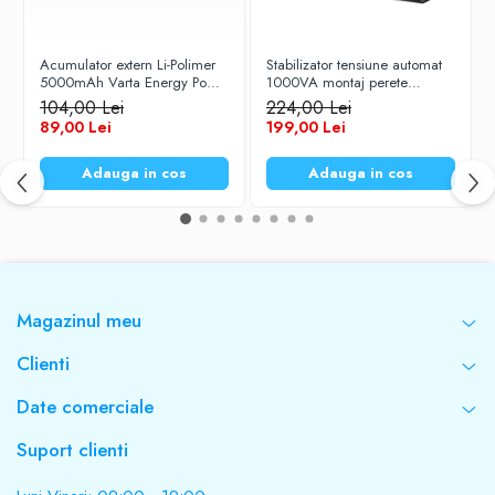
Baterii Zinc-Aer
Becuri LED
Aplice LED
Acumulator extern Li-Polimer
Stabilizator tensiune automat
5000mAh Varta Energy Power
1000VA montaj perete
Lanterne
Bank 57975
KEMOT
104,00 Lei
224,00 Lei
Lampi
89,00 Lei
199,00 Lei
Kit-uri vlogging
Adauga in cos
Adauga in cos
Electrice
Convertoare tensiune
Prelungitoare
Stabilizatoare tensiune
Ventilatoare
Magazinul meu
Diverse gadgeturi
Cablu coaxial
Clienti
Periferice PC
Date comerciale
Accesorii auto
Redresoare
Suport clienti
Roboti pornire