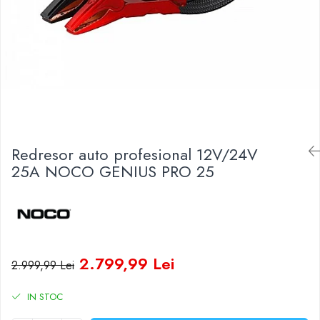
Baterii Zinc-Aer
Becuri LED
Aplice LED
Lanterne
Lampi
Kit-uri vlogging
Electrice
Convertoare tensiune
Redresor auto profesional 12V/24V
Prelungitoare
25A NOCO GENIUS PRO 25
Stabilizatoare tensiune
Ventilatoare
Diverse gadgeturi
Cablu coaxial
Periferice PC
2.799,99 Lei
2.999,99 Lei
Accesorii auto
Redresoare
IN STOC
Roboti pornire