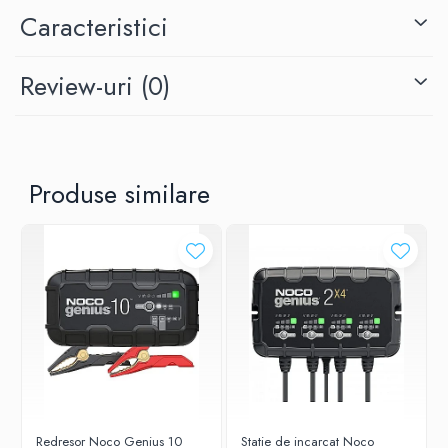
Caracteristici
- Dual Voltage Charge - Poate alimenta 2 baterii de voltaje diferite:
12V - 25A & 24V - 12.5A in acelasi timp la tensiune stabila - fara
intreruperi, varfuri de tensiune sau zgomot.
Review-uri
(0)
-
Precision Charging - Un senzor termic detecteaza temperatura
mediului si optimizeaza procesul de incarcare, astfel incat sa
elimine supra-incarcarea (la temperaturi ridicate) sau sub-
incarcarea (la temperaturi scazute).
Produse similare
-
Incarca Baterii Moarte – Are capacitatea de a incarca baterii
care au ajuns la 1V. Mai mult, noua optiune Force Mode va permite
sa incarcati manual baterii care au ramas cu 0V.
-
Simplu de Utilizat – Bagati redresorul in priza, conectati bateria,
selectati unul din modurile de incarcare si incepeti incarcarea.
Redresorul functioneaza automat si nu necesita ingrijire speciala.
-
Restaureaza Bateria – Detecteaza urme de sulf/acid si ajuta la
recapatarea performantei bateriei. De asemeni, ajuta la extinderea
duratei de viata a bateriilor.
Redresor Noco Genius 10
Statie de incarcat Noco