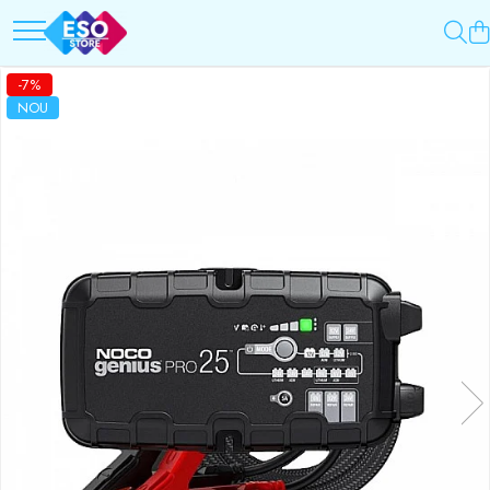
Toate Categoriile
Top Categorii
-7%
Surse de energie
Incarcatoare auto
NOU
Baterii
Roboti pornire
Acumulatori
Redresoare
UPS-uri
Baterii Alcaline Tip AG
Powerbank-uri
Acumulatori
Panouri solare
Incarcatoare
Generatoare
Becuri LED
Surse de incarcare
Prelungitoare
Incarcatoare
Alimentatoare USB
UPS-uri
Incarcatoare auto
Stabilizatoare tensiune
Cabluri USB
Incarcatoare auto
Incarcatoare 12V / 6V AGM / VRLA
Cabluri USB
Surse de iluminat