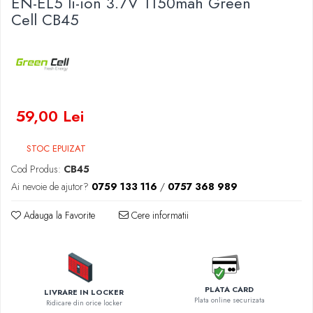
EN-EL5 li-ion 3.7V 1150mah Green
Baterii Zinc-Aer
Cell CB45
Becuri LED
Aplice LED
Lanterne
Lampi
Kit-uri vlogging
Electrice
59,00 Lei
Convertoare tensiune
STOC EPUIZAT
Prelungitoare
Stabilizatoare tensiune
Cod Produs:
CB45
Ai nevoie de ajutor?
0759 133 116
/
0757 368 989
Ventilatoare
Diverse gadgeturi
Adauga la Favorite
Cere informatii
Cablu coaxial
Periferice PC
Accesorii auto
Redresoare
PLATA CARD
LIVRARE IN LOCKER
Roboti pornire
Plata online securizata
Ridicare din orice locker