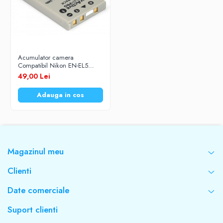
Acumulator camera
Compatibil Nikon EN-EL5
3,7V 1150mAh Li-Ion
49,00 Lei
EverActive CamPRO
Adauga in cos
Magazinul meu
Clienti
Date comerciale
Suport clienti