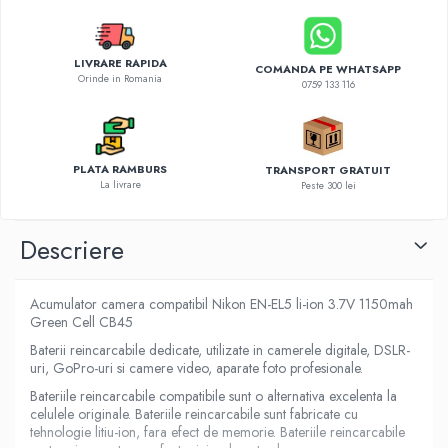
Diverse accesorii auto
Carcase protectie NOCO BOOST
Invertoare Auto
LIVRARE RAPIDA
COMANDA PE WHATSAPP
Orinde in Romania
Incarcator masina electrica
0759 133 116
Aparate de spalat cu presiune
Compresoare
PLATA RAMBURS
TRANSPORT GRATUIT
La livrare
Peste 300 lei
Descriere
Acumulator camera compatibil Nikon EN-EL5 li-ion 3.7V 1150mah
Green Cell CB45
Baterii reincarcabile dedicate, utilizate in camerele digitale, DSLR-
uri, GoPro-uri si camere video, aparate foto profesionale.
Bateriile reincarcabile compatibile sunt o alternativa excelenta la
celulele originale. Bateriile reincarcabile sunt fabricate cu
tehnologie litiu-ion, fara efect de memorie. Bateriile reincarcabile