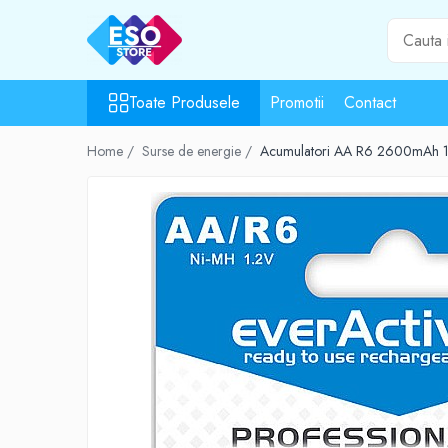
Toate Produsele
Toate Produsele
Promotii
Contact
Toate Categoriile
Surse de energie
Home /
Surse de energie /
Acumulatori AA R6 2600mAh 1.2V
Baterii
Acumulatori
UPS-uri
Powerbank-uri
Panouri solare
Generatoare
Surse de incarcare
Incarcatoare
Alimentatoare USB
Incarcatoare auto
Cabluri USB