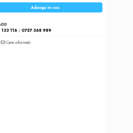
Adauga in cos
600
 133 116
/
0757 368 989
Cere informatii