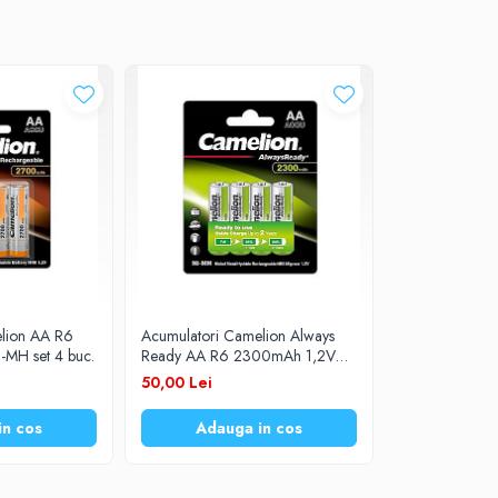
lion AA R6
Acumulatori Camelion Always
MH set 4 buc.
Ready AA R6 2300mAh 1,2V
Ni-MH set 4 buc.
50,00 Lei
in cos
Adauga in cos