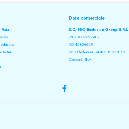
Date comerciale
 Plata
S.C. ESO Exclusive Group S.R.L
 Retur
J2020009029402
roduselor
RO 42854629
e Retur
Str. Orhideei nr. 141K C.P. 077060
Clinceni, Ilfov
L