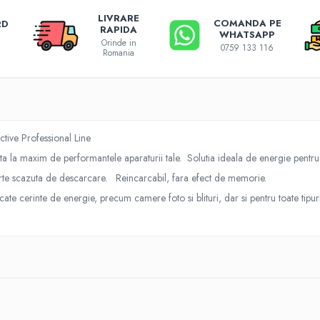
LIVRARE
COMANDA PE
RD
RAPIDA
WHATSAPP
Orinde in
0759 133 116
Romania
ive Professional Line
fita la maxim de performantele aparaturii tale. Solutia ideala de energie pent
foarte scazuta de descarcare. Reincarcabil, fara efect de memorie.
cate cerinte de energie, precum camere foto si blituri, dar si pentru toate tipu