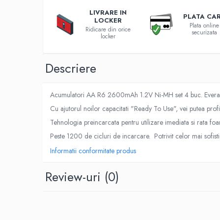
Roboti pornire
LIVRARE IN
PLATA CA
LOCKER
Diverse accesorii auto
Plata online
Ridicare din orice
securizata
Carcase protectie NOCO BOOST
locker
Invertoare Auto
Incarcator masina electrica
Descriere
Aparate de spalat cu presiune
Compresoare
Acumulatori AA R6 2600mAh 1.2V Ni-MH set 4 buc. Everact
Top Branduri
Cu ajutorul noilor capacitati "Ready To Use", vei putea pro
Top Categorii
Tehnologia preincarcata pentru utilizare imediata si rata 
Incarcatoare auto
Peste 1200 de cicluri de incarcare. Potrivit celor mai sofisti
Roboti pornire
Informatii conformitate produs
Redresoare
Baterii Alcaline Tip AG
Review-uri
(0)
Acumulatori
Incarcatoare
Becuri LED