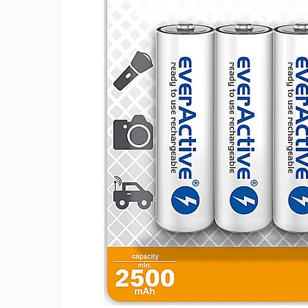
Incarcatoare 12V / 6V AGM / VRLA
Surse de iluminat
Becuri LED
Aplice LED
Lanterne
Lampi
Kit-uri vlogging
Electrice
Convertoare tensiune
Prelungitoare
Stabilizatoare tensiune
Ventilatoare
Diverse gadgeturi
Cablu coaxial
Periferice PC
Accesorii auto
Redresoare