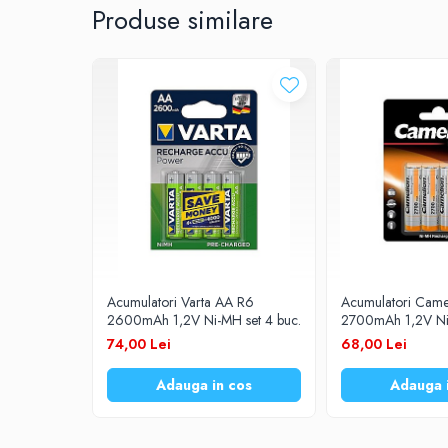
Produse similare
Prelungitoare
UPS-uri
Stabilizatoare tensiune
Incarcatoare auto
Cabluri USB
Baterii Zinc-Aer
Toate Produsele
Acumulatori Varta AA R6
Acumulatori Came
2600mAh 1,2V Ni-MH set 4 buc.
2700mAh 1,2V Ni-
74,00 Lei
68,00 Lei
Adauga in cos
Adauga 