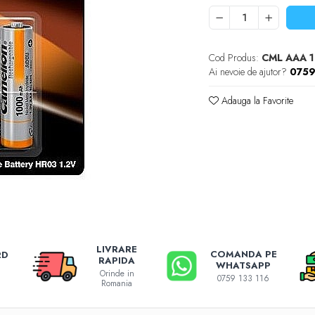
Cod Produs:
CML AAA 
Ai nevoie de ajutor?
0759
Adauga la Favorite
LIVRARE
COMANDA PE
RD
RAPIDA
WHATSAPP
Orinde in
0759 133 116
Romania