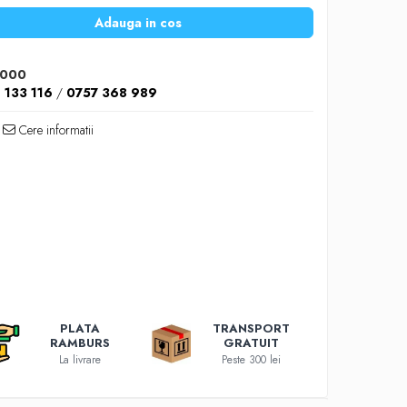
Adauga in cos
1000
 133 116
/
0757 368 989
Cere informatii
PLATA
TRANSPORT
RAMBURS
GRATUIT
La livrare
Peste 300 lei