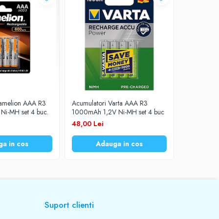
Camelion AAA R3
Acumulatori Varta AAA R3
Acumulator
i-MH set 4 buc.
1000mAh 1,2V Ni-MH set 4 buc
750mAh 1,2
48,00 Lei
49,00 Lei
a in cos
Adauga in cos
Ad
Suport clienti