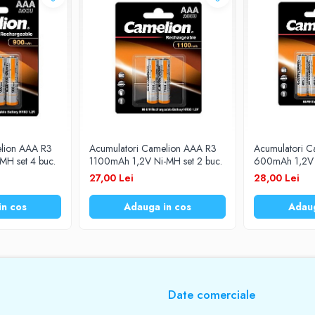
elion AAA R3
Acumulatori Camelion AAA R3
Acumulatori 
H set 4 buc.
1100mAh 1,2V Ni-MH set 2 buc.
600mAh 1,2V N
27,00 Lei
28,00 Lei
in cos
Adauga in cos
Adaug
Date comerciale