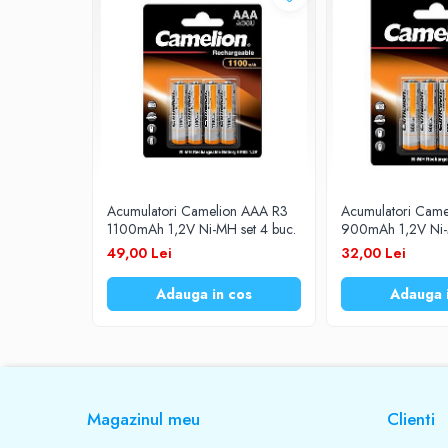
Prelungitoare
UPS-uri
Stabilizatoare tensiune
Incarcatoare auto
Cabluri USB
Baterii Zinc-Aer
Toate Produsele
Acumulatori Camelion AAA R3
Acumulatori Cam
1100mAh 1,2V Ni-MH set 4 buc.
900mAh 1,2V Ni-M
49,00 Lei
32,00 Lei
Adauga in cos
Adauga 
Magazinul meu
Clienti