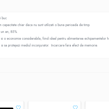
4 buc
n capacitate chiar daca nu sunt utilizati o buna perioada de timp.
pa un an, 85%.
si o economie considerabila, fiind ideal pentru alimentarea echipamentelor hig
 si sa protejezi mediul inconjurator. Incarcare fara efect de memorie.