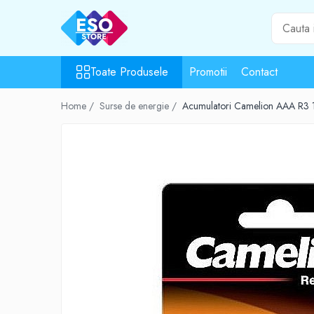
Toate Produsele
Toate Produsele
Promotii
Contact
Toate Categoriile
Surse de energie
Home /
Surse de energie /
Acumulatori Camelion AAA R3 
Baterii
Acumulatori
UPS-uri
Powerbank-uri
Panouri solare
Generatoare
Surse de incarcare
Incarcatoare
Alimentatoare USB
Incarcatoare auto
Cabluri USB