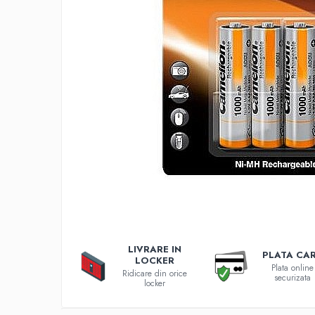
Incarcatoare 12V / 6V AGM / VRLA
Surse de iluminat
Becuri LED
Aplice LED
Lanterne
Lampi
Kit-uri vlogging
Electrice
Convertoare tensiune
Prelungitoare
Stabilizatoare tensiune
Ventilatoare
Diverse gadgeturi
LIVRARE IN
Cablu coaxial
PLATA CA
LOCKER
Periferice PC
Plata online
Ridicare din orice
securizata
locker
Accesorii auto
Redresoare