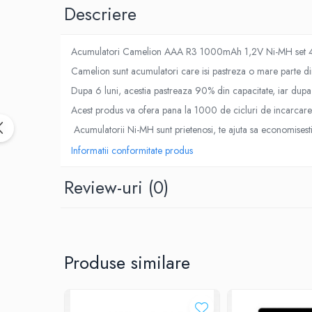
Descriere
Roboti pornire
Diverse accesorii auto
Carcase protectie NOCO BOOST
Acumulatori Camelion AAA R3 1000mAh 1,2V Ni-MH set 
Invertoare Auto
Camelion sunt acumulatori care isi pastreza o mare parte di
Incarcator masina electrica
Dupa 6 luni, acestia pastreaza 90% din capacitate, iar du
Aparate de spalat cu presiune
Acest produs va ofera pana la 1000 de cicluri de incarcare 
Compresoare
Acumulatorii Ni-MH sunt prietenosi, te ajuta sa economisesti
Top Branduri
Informatii conformitate produs
Top Categorii
Incarcatoare auto
Review-uri
(0)
Roboti pornire
Redresoare
Baterii Alcaline Tip AG
Produse similare
Acumulatori
Incarcatoare
Becuri LED