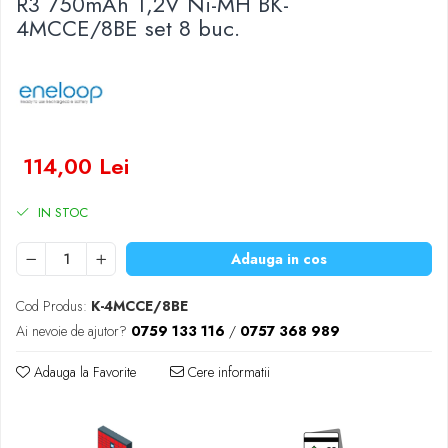
R3 750mAh 1,2V Ni-MH BK-
Baterii Zinc-Aer
4MCCE/8BE set 8 buc.
Becuri LED
Aplice LED
Lanterne
Lampi
Kit-uri vlogging
Electrice
114,00 Lei
Convertoare tensiune
IN STOC
Prelungitoare
Stabilizatoare tensiune
Adauga in cos
Ventilatoare
Diverse gadgeturi
Cod Produs:
K-4MCCE/8BE
Cablu coaxial
Ai nevoie de ajutor?
0759 133 116
/
0757 368 989
Periferice PC
Accesorii auto
Adauga la Favorite
Cere informatii
Redresoare
Roboti pornire