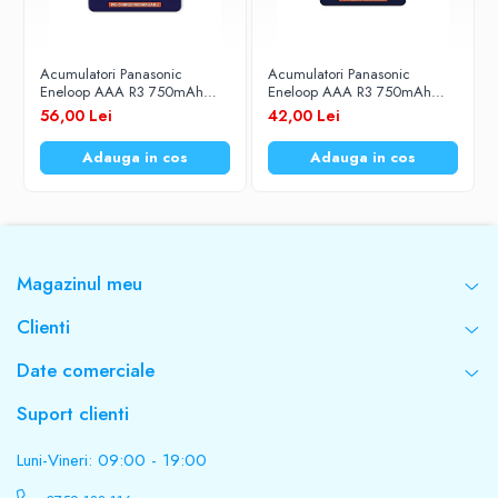
Acumulatori Panasonic
Acumulatori Panasonic
Eneloop AAA R3 750mAh
Eneloop AAA R3 750mAh
1,2V Ni-MH BK-4MCCE/4BE
1,2V Ni-MH BK-4MCCE/2BE
56,00 Lei
42,00 Lei
set 4 buc.
set 2 buc.
Adauga in cos
Adauga in cos
Magazinul meu
Clienti
Date comerciale
Suport clienti
Luni-Vineri: 09:00 - 19:00