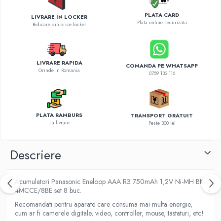
Diverse accesorii auto
PLATA CARD
Carcase protectie NOCO BOOST
LIVRARE IN LOCKER
Plata online securizata
Ridicare din orice locker
Invertoare Auto
Incarcator masina electrica
Aparate de spalat cu presiune
LIVRARE RAPIDA
COMANDA PE WHATSAPP
Compresoare
Orinde in Romania
0759 133 116
PLATA RAMBURS
TRANSPORT GRATUIT
La livrare
Peste 300 lei
Descriere
Acumulatori Panasonic Eneloop AAA R3 750mAh 1,2V Ni-MH BK-
4MCCE/8BE set 8 buc.
Recomandati pentru aparate care consuma mai multa energie,
cum ar fi camerele digitale, video, controller, mouse, tastaturi, etc!