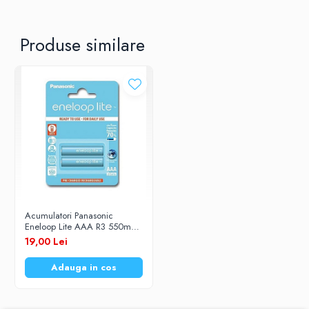
Produse similare
Acumulatori Panasonic
Eneloop Lite AAA R3 550mAh
1,2V Ni-MH BK-4LCCE/2BE
19,00 Lei
set 2 buc.
Adauga in cos