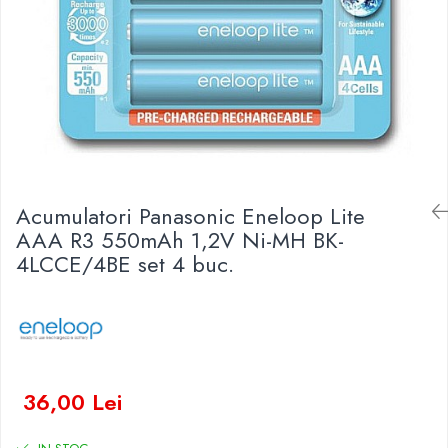
Baterii Zinc-Aer
Becuri LED
Aplice LED
Lanterne
Lampi
Kit-uri vlogging
Electrice
Convertoare tensiune
Acumulatori Panasonic Eneloop Lite
Prelungitoare
AAA R3 550mAh 1,2V Ni-MH BK-
Stabilizatoare tensiune
4LCCE/4BE set 4 buc.
Ventilatoare
Diverse gadgeturi
Cablu coaxial
Periferice PC
Accesorii auto
36,00 Lei
Redresoare
Roboti pornire