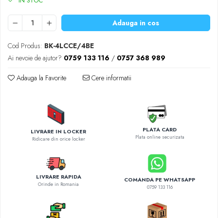
IN STOC
Diverse accesorii auto
Carcase protectie NOCO BOOST
Adauga in cos
Invertoare Auto
Incarcator masina electrica
Cod Produs:
BK-4LCCE/4BE
Aparate de spalat cu presiune
Ai nevoie de ajutor?
0759 133 116
/
0757 368 989
Compresoare
Adauga la Favorite
Cere informatii
PLATA CARD
LIVRARE IN LOCKER
Plata online securizata
Ridicare din orice locker
LIVRARE RAPIDA
COMANDA PE WHATSAPP
Orinde in Romania
0759 133 116