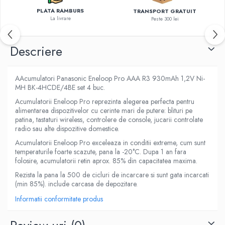
PLATA RAMBURS
TRANSPORT GRATUIT
La livrare
Peste 300 lei
Descriere
AAcumulatori Panasonic Eneloop Pro AAA R3 930mAh 1,2V Ni-
MH BK-4HCDE/4BE set 4 buc.
Acumulatorii Eneloop Pro reprezinta alegerea perfecta pentru
alimentarea dispozitivelor cu cerinte mari de putere: blituri pe
patina, tastaturi wireless, controlere de console, jucarii controlate
radio sau alte dispozitive domestice.
Acumulatorii Eneloop Pro exceleaza in conditii extreme, cum sunt
temperaturile foarte scazute, pana la -20°C. Dupa 1 an fara
folosire, acumulatorii retin aprox. 85% din capacitatea maxima.
Rezista la pana la 500 de cicluri de incarcare si sunt gata incarcati
(min 85%). include carcasa de depozitare.
Informatii conformitate produs