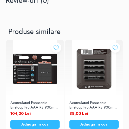
Review-uri
(0)
Produse similare
Acumulatori Panasonic
Acumulatori Panasonic
Eneloop Pro AAA R3 930mAh
Eneloop Pro AAA R3 930mAh
cu carcasa 1,2V Ni-MH BK-
1,2V Ni-MH BK-4HCDE/4LE
104,00 Lei
88,00 Lei
4HCDEC4BE set 4 buc
set 4 buc.
Adauga in cos
Adauga in cos