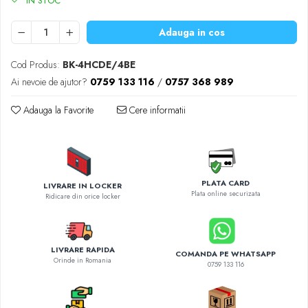
IN STOC
Diverse accesorii auto
Carcase protectie NOCO BOOST
Adauga in cos
Invertoare Auto
Incarcator masina electrica
Cod Produs:
BK-4HCDE/4BE
Aparate de spalat cu presiune
Ai nevoie de ajutor?
0759 133 116
/
0757 368 989
Compresoare
Adauga la Favorite
Cere informatii
PLATA CARD
LIVRARE IN LOCKER
Plata online securizata
Ridicare din orice locker
LIVRARE RAPIDA
COMANDA PE WHATSAPP
Orinde in Romania
0759 133 116