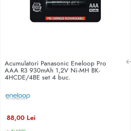
Baterii Zinc-Aer
Becuri LED
Aplice LED
Lanterne
Lampi
Kit-uri vlogging
Electrice
Convertoare tensiune
Acumulatori Panasonic Eneloop Pro
Prelungitoare
AAA R3 930mAh 1,2V Ni-MH BK-
Stabilizatoare tensiune
4HCDE/4BE set 4 buc.
Ventilatoare
Diverse gadgeturi
Cablu coaxial
Periferice PC
Accesorii auto
88,00 Lei
Redresoare
Roboti pornire