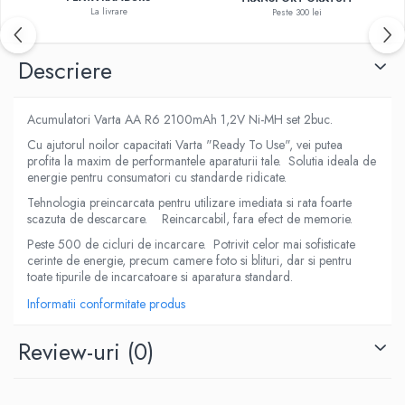
La livrare
Peste 300 lei
Descriere
Acumulatori Varta AA R6 2100mAh 1,2V Ni-MH set 2buc.
Cu ajutorul noilor capacitati Varta "Ready To Use", vei putea
profita la maxim de performantele aparaturii tale. Solutia ideala de
energie pentru consumatori cu standarde ridicate.
Tehnologia preincarcata pentru utilizare imediata si rata foarte
scazuta de descarcare. Reincarcabil, fara efect de memorie.
Peste 500 de cicluri de incarcare. Potrivit celor mai sofisticate
cerinte de energie, precum camere foto si blituri, dar si pentru
toate tipurile de incarcatoare si aparatura standard.
Informatii conformitate produs
Review-uri
(0)