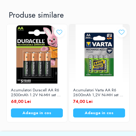
Produse similare
Acumulatori Duracell AA R6
Acumulatori Varta AA R6
2500mAh 1.2V Ni-MH set 4
2600mAh 1,2V Ni-MH set 4
buc
buc.
68,00 Lei
74,00 Lei
Adauga in cos
Adauga in cos