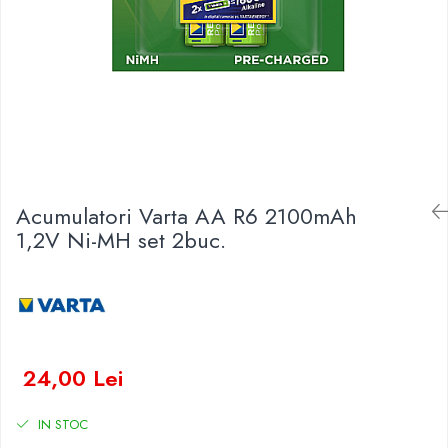
Baterii Zinc-Aer
Becuri LED
Aplice LED
Lanterne
Lampi
Kit-uri vlogging
Electrice
Convertoare tensiune
Acumulatori Varta AA R6 2100mAh
Prelungitoare
1,2V Ni-MH set 2buc.
Stabilizatoare tensiune
Ventilatoare
Diverse gadgeturi
Cablu coaxial
Periferice PC
24,00 Lei
Accesorii auto
Redresoare
IN STOC
Roboti pornire