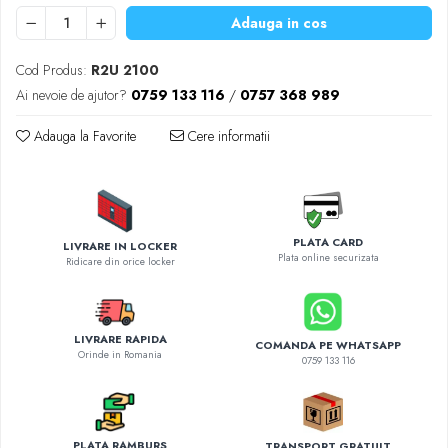
Diverse accesorii auto
Adauga in cos
Carcase protectie NOCO BOOST
Invertoare Auto
Cod Produs:
R2U 2100
Incarcator masina electrica
Ai nevoie de ajutor?
0759 133 116
/
0757 368 989
Aparate de spalat cu presiune
Adauga la Favorite
Cere informatii
Compresoare
PLATA CARD
LIVRARE IN LOCKER
Plata online securizata
Ridicare din orice locker
LIVRARE RAPIDA
COMANDA PE WHATSAPP
Orinde in Romania
0759 133 116
PLATA RAMBURS
TRANSPORT GRATUIT