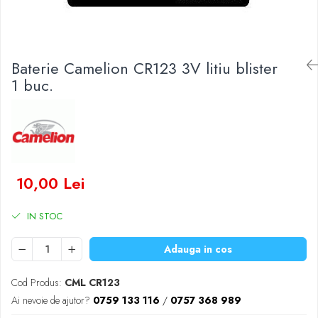
Baterii Zinc-Aer
Becuri LED
Aplice LED
Lanterne
Baterie Camelion CR123 3V litiu blister
Lampi
1 buc.
Kit-uri vlogging
Electrice
Convertoare tensiune
Prelungitoare
Stabilizatoare tensiune
10,00 Lei
Ventilatoare
Diverse gadgeturi
IN STOC
Cablu coaxial
Periferice PC
Adauga in cos
Accesorii auto
Cod Produs:
CML CR123
Redresoare
Ai nevoie de ajutor?
0759 133 116
/
0757 368 989
Roboti pornire