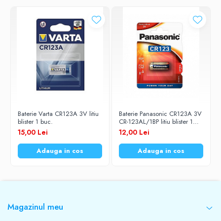
Baterie Varta CR123A 3V litiu
Baterie Panasonic CR123A 3V
blister 1 buc.
CR-123AL/1BP litiu blister 1
buc.
15,00 Lei
12,00 Lei
Adauga in cos
Adauga in cos
Magazinul meu