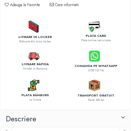
Diverse accesorii auto
Adauga la Favorite
Cere informatii
Carcase protectie NOCO BOOST
Invertoare Auto
Incarcator masina electrica
Aparate de spalat cu presiune
PLATA CARD
LIVRARE IN LOCKER
Compresoare
Plata online securizata
Ridicare din orice locker
LIVRARE RAPIDA
COMANDA PE WHATSAPP
Orinde in Romania
0759 133 116
PLATA RAMBURS
TRANSPORT GRATUIT
La livrare
Peste 300 lei
Descriere