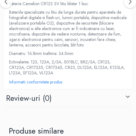
Baterie Camelion CR123 3V litiu blister 1 buc.
Bateriile specializate cu litiu de lunga durata pentru aparatele de
fotografiat digitale si flash-uri, lumini portabile, dispozitive medicale
(analizoare portabile O2), dispozitive de securitate (blocare
electronica) si alte electronice cum ar fi indicatoare cu laser,
microfoane, dispozitive de vedere nocturne, detectoare de fum,
zgarzi electronice pentru caini, senzori, incuietori fara cheie,
lanterne, accesorii pentru biciclete, blit foto
Diametru: 16.8mm Inaltime: 34.5mm
Echivalente: 123, 123A, 2/3A, 5018LC, BR2/3A, CR123,
CR123A, CR17335, CR17345, CR23, DL123A, EL123A, K123LA,
L123A, SF123A, VL123A
Informatii conformitate produs
Review-uri
(0)
Produse similare