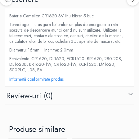
Baterie Camelion CR1620 3V litiu blister 5 buc.
Tehnologia litiu asigura bateriilor un plus de energie si o rata
scazuta de descarcare atunci cand nu sunt utilizate. Utilizata la
telecomenzi, cantare electronice, ceasuri, cheilor de la masina,
calculatoarelor de birou, ochelari 3D, aparate de masura, etc.
Diametru: 16mm Inaltime: 2.0mm
Echivalente: CR1620, DL1620, ECR1620, BR1620, 280-208,
DL1620B, BR1620-1W, CR1620-1W, KCR1620, LM1620,
5009LC, L08, EA
Informatii conformitate produs
Review-uri
(0)
Produse similare