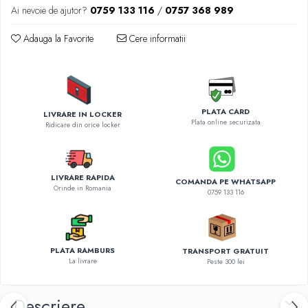
Diverse accesorii auto
Ai nevoie de ajutor?
0759 133 116
/
0757 368 989
Carcase protectie NOCO BOOST
Adauga la Favorite
Cere informatii
Invertoare Auto
Incarcator masina electrica
Aparate de spalat cu presiune
Compresoare
PLATA CARD
LIVRARE IN LOCKER
Plata online securizata
Ridicare din orice locker
LIVRARE RAPIDA
COMANDA PE WHATSAPP
Orinde in Romania
0759 133 116
PLATA RAMBURS
TRANSPORT GRATUIT
La livrare
Peste 300 lei
Descriere