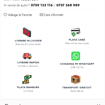
Diverse accesorii auto
Ai nevoie de ajutor?
0759 133 116
/
0757 368 989
Carcase protectie NOCO BOOST
Invertoare Auto
Adauga la Favorite
Cere informatii
Incarcator masina electrica
Aparate de spalat cu presiune
Compresoare
PLATA CARD
LIVRARE IN LOCKER
Plata online securizata
Ridicare din orice locker
LIVRARE RAPIDA
COMANDA PE WHATSAPP
Orinde in Romania
0759 133 116
PLATA RAMBURS
TRANSPORT GRATUIT
La livrare
Peste 300 lei