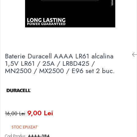
Baterii Zinc-Aer
Becuri LED
Aplice LED
Lanterne
Lampi
Kit-uri vlogging
Electrice
Baterie Duracell AAAA LR61 alcalina
Convertoare tensiune
1,5V LR61 / 25A / LR8D425 /
Prelungitoare
MN2500 / MX2500 / E96 set 2 buc.
Stabilizatoare tensiune
Ventilatoare
Diverse gadgeturi
Cablu coaxial
Periferice PC
9,00 Lei
16,00 Lei
Accesorii auto
Redresoare
STOC EPUIZAT
Roboti pornire
Cod Produs:
AAAA-384