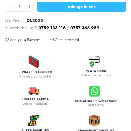
Diverse accesorii auto
Adauga in cos
Carcase protectie NOCO BOOST
Invertoare Auto
Cod Produs:
DL2025
Incarcator masina electrica
Ai nevoie de ajutor?
0759 133 116
/
0757 368 989
Aparate de spalat cu presiune
Adauga la Favorite
Cere informatii
Compresoare
PLATA CARD
LIVRARE IN LOCKER
Plata online securizata
Ridicare din orice locker
LIVRARE RAPIDA
COMANDA PE WHATSAPP
Orinde in Romania
0759 133 116
PLATA RAMBURS
TRANSPORT GRATUIT