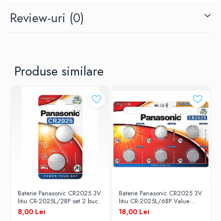
Echivalente: CR2025, DL2025, ECR2025, NA, BR2025, 208-
205, DL20256B, BR2025-1W, CR2025-1W, KCR2025, L12,
Review-uri
(0)
LM2025, SB-T14, LF1/2V, 5003LC
Produse similare
Baterie Panasonic CR2025 3V
Baterie Panasonic CR2025 3V
litiu CR-2025L/2BP set 2 buc.
litiu CR-2025L/6BP Value
Pack set 6 buc.
8,00 Lei
18,00 Lei