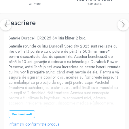
La livrare
Peste 300 lei
Descriere
Baterie Duracell CR2025 3V litiu blister 2 buc.
Bateriile rotunde cu litiu Duracell Specialty 2025 sunt realizate cu
litiu de înaltă puritate cu o putere de până la 50% mai mare*
pentru dispozitivele dvs. de specialitate. Acestea beneficiază de
până la 10 ani garanție de stocare cu tehnologia Duralock Power
Preserve, astfel încât puteți avea încredere că aceste baterii rotunde
cu litiu vor fi pregătite atunci când aveți nevoie de ele. Pentru a vă
asigura de siguranța copiilor dvs., acestea au fost create împreună
cu ambalajul cu protecție de siguranță pentru copii: Pachetul
împotriva deschiderii, cu blister dublu, astfel încât este imposibil ca
un copil să îl deschidă fără foarfece. Acestea sunt concepute
pentru a fi utilizate în keyfob-uri, telecomenzi mici, cântare,
accesorii inteligente, senzori, dispozitive medicale (glucometre,
termometre digitale), dispozitive sportive (monitoare ritm cardiac,
accesorii pentru biciclete).
Vezi mai mult
Diametru: 20mm Inaltime: 2.5mm
Informatii conformitate produs