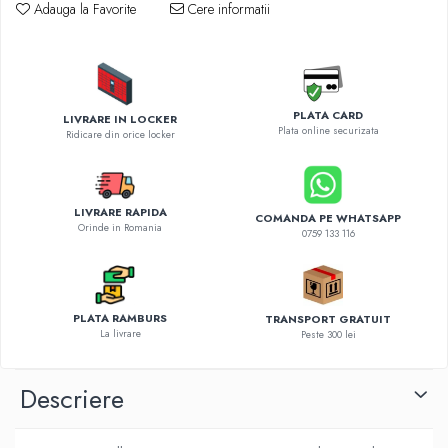
Diverse accesorii auto
Adauga la Favorite
Cere informatii
Carcase protectie NOCO BOOST
Invertoare Auto
Incarcator masina electrica
Aparate de spalat cu presiune
PLATA CARD
LIVRARE IN LOCKER
Plata online securizata
Compresoare
Ridicare din orice locker
LIVRARE RAPIDA
COMANDA PE WHATSAPP
Orinde in Romania
0759 133 116
PLATA RAMBURS
TRANSPORT GRATUIT
La livrare
Peste 300 lei
Descriere