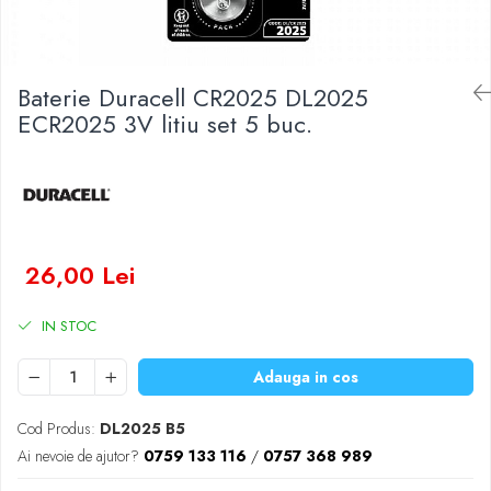
Baterii Zinc-Aer
Becuri LED
Aplice LED
Lanterne
Baterie Duracell CR2025 DL2025
Lampi
ECR2025 3V litiu set 5 buc.
Kit-uri vlogging
Electrice
Convertoare tensiune
Prelungitoare
Stabilizatoare tensiune
26,00 Lei
Ventilatoare
Diverse gadgeturi
IN STOC
Cablu coaxial
Adauga in cos
Periferice PC
Accesorii auto
Cod Produs:
DL2025 B5
Redresoare
Ai nevoie de ajutor?
0759 133 116
/
0757 368 989
Roboti pornire