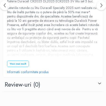
Baterie Duracell CR2025 DL2025 ECR2025 3V litiu set 5 buc.
Bateriile rotunde cu litiu Duracell Specialty 2025 sunt realizate cu
litiu de înaltă puritate cu o putere de până la 50% mai mare*
pentru dispozitivele dvs. de specialitate. Acestea beneficiază de
până la 10 ani garanție de stocare cu tehnologia Duralock Power
Preserve, astfel încât puteți avea încredere că aceste baterii rotunde
cu litiu vor fi pregătite atunci când aveți nevoie de ele. Pentru a vă
asigura de siguranța copiilor dvs., acestea au fost create împreună
cu ambalajul cu protecție de siguranță pentru copii: Pachetul
împotriva deschiderii, cu blister dublu, astfel încât este imposibil ca
un copil să îl deschidă fără foarfece. Acestea sunt concepute
pentru a fi utilizate în keyfob-uri, telecomenzi mici, cântare,
accesorii inteligente, senzori, dispozitive medicale (glucometre,
termometre digitale), dispozitive sportive (monitoare ritm cardiac,
accesorii pentru biciclete).
Vezi mai mult
Diametru: 20mm Inaltime: 2.5mm
Informatii conformitate produs
Echivalente: CR2025, DL2025, ECR2025, NA, BR2025, 208-
205, DL20256B, BR2025-1W, CR2025-1W, KCR2025, L12,
Review-uri
(0)
LM2025, SB-T14, LF1/2V, 5003LC