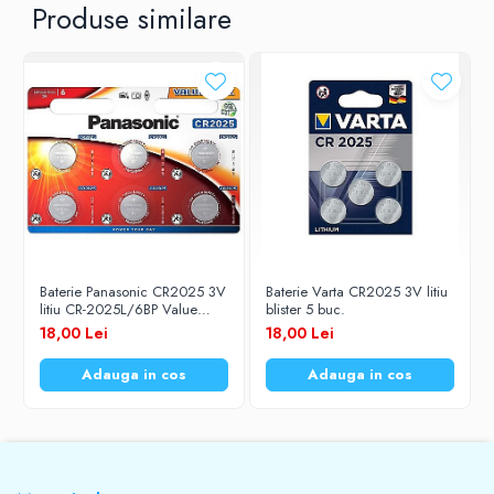
Produse similare
Baterie Panasonic CR2025 3V
Baterie Varta CR2025 3V litiu
litiu CR-2025L/6BP Value
blister 5 buc.
Pack set 6 buc.
18,00 Lei
18,00 Lei
Adauga in cos
Adauga in cos