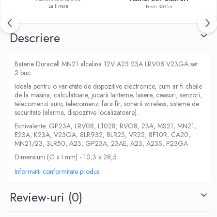
La livrare
Peste 300 lei
Descriere
Baterie Duracell MN21 alcalina 12V A23 23A LRV08 V23GA set
2 buc.
Ideala pentru o varietate de dispozitive electronice, cum ar fi cheile
de la masina, calculatoare, jucarii lanterne, lasere, ceasuri, senzori,
telecomenzi auto, telecomenzi fara fir, sonerii wireless, sisteme de
securitate (alarme, dispozitive localizatoare).
Echivalente: GP23A, LRV08, L1028, RVO8, 23A, MS21, MN21,
E23A, K23A, V23GA, 8LR932, 8LR23, VR22, 8F10R, CA20,
MN21/23, 3LR50, A23, GP23A, 23AE, A23, A23S, P23GA
Dimensiuni (∅ x I mm) - 10,3 x 28,5
Informatii conformitate produs
Review-uri
(0)