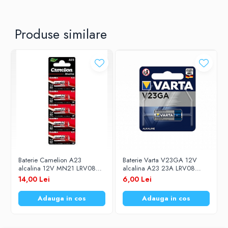
Produse similare
Baterie Camelion A23
Baterie Varta V23GA 12V
alcalina 12V MN21 LRV08
alcalina A23 23A LRV08
23A V23GA set 5 buc.
MN21 set 1 buc.
14,00 Lei
6,00 Lei
Adauga in cos
Adauga in cos