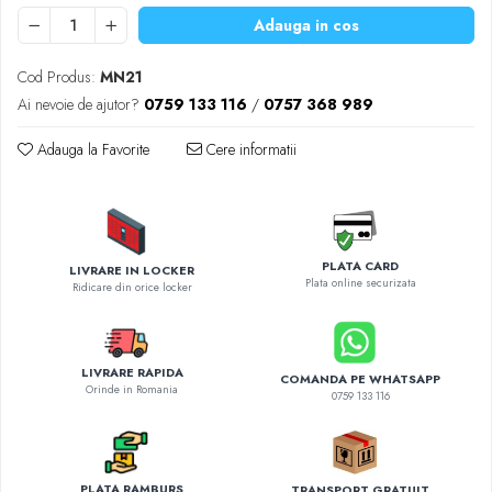
Diverse accesorii auto
Adauga in cos
Carcase protectie NOCO BOOST
Invertoare Auto
Cod Produs:
MN21
Incarcator masina electrica
Ai nevoie de ajutor?
0759 133 116
/
0757 368 989
Aparate de spalat cu presiune
Adauga la Favorite
Cere informatii
Compresoare
PLATA CARD
LIVRARE IN LOCKER
Plata online securizata
Ridicare din orice locker
LIVRARE RAPIDA
COMANDA PE WHATSAPP
Orinde in Romania
0759 133 116
PLATA RAMBURS
TRANSPORT GRATUIT